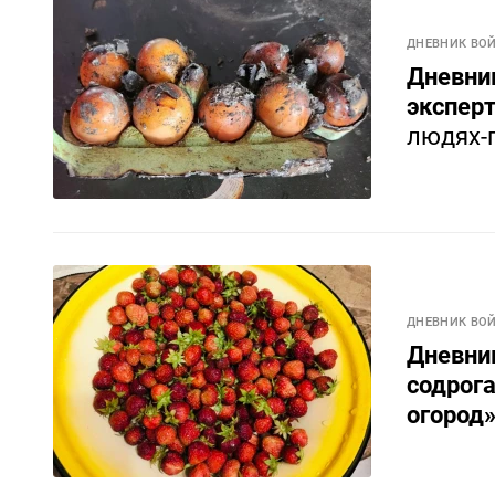
ДНЕВНИК ВО
Дневник
экспер
людях-г
ДНЕВНИК ВО
Дневник
содрога
огород