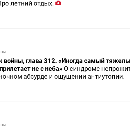
Про летний отдых.
ЙНЫ
к войны, глава 312. «Иногда самый тяжел
прилетает не с неба»
О синдроме непрожи
 ночном абсурде и ощущении антиутопии.
ЙНЫ