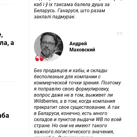
каб і ў іх таксама балела душа за
Беларусь. Ганаруся, што разам
заклалі падмурак.
,
ла, а
Андрей
Маховский
Без продавцов и хабы, и склады
бесполезные для компании с
коммерческой точки зрения. Поэтому
я поправлю свою формулировку,
вопрос даже не в том, выживет ли
Wildberries, а в том, когда компания
прекратит свое существование. А так
в Беларуси, конечно, есть много
аба
складов и пунктов выдачи WB по всей
стране. Но они не имеют такого
важного логистического значения,