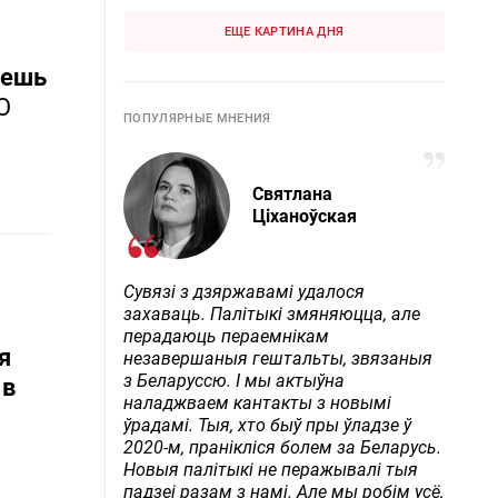
ЕЩЕ КАРТИНА ДНЯ
нешь
О
ПОПУЛЯРНЫЕ МНЕНИЯ
Святлана
Ціханоўская
Сувязі з дзяржавамі удалося
захаваць. Палітыкі змяняюцца, але
перадаюць пераемнікам
я
незавершаныя гештальты, звязаныя
з Беларуссю. І мы актыўна
 в
наладжваем кантакты з новымі
ўрадамі. Тыя, хто быў пры ўладзе ў
2020-м, пранікліся болем за Беларусь.
Новыя палітыкі не перажывалі тыя
падзеі разам з намі. Але мы робім усё,