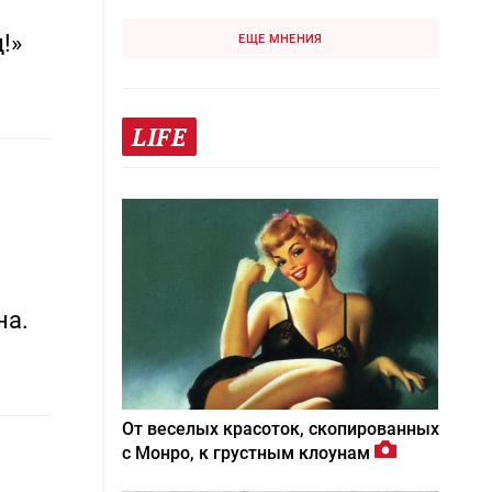
!»
ЕЩЕ МНЕНИЯ
LIFE
на.
От веселых красоток, скопированных
с Монро, к грустным клоунам