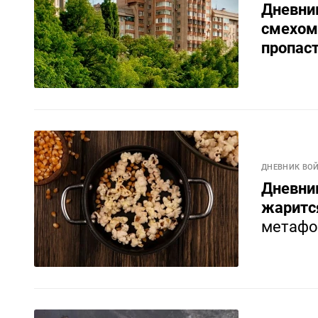
Дневни
смехом
пропас
ДНЕВНИК ВО
Дневник
жаритс
метафо