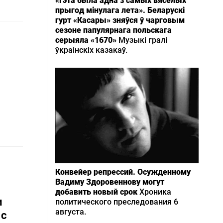
«Гэта была адна з самых вясёлых
прыгод мінулага лета». Беларускі
гурт «Касары» зняўся ў чарговым
сезоне папулярнага польскага
серыяла «1670»
Музыкі гралі
ўкраінскіх казакаў.
Конвейер репрессий. Осужденному
Вадиму Здоровеннову могут
добавить новый срок
Хроника
и
политического преследования 6
августа.
 с