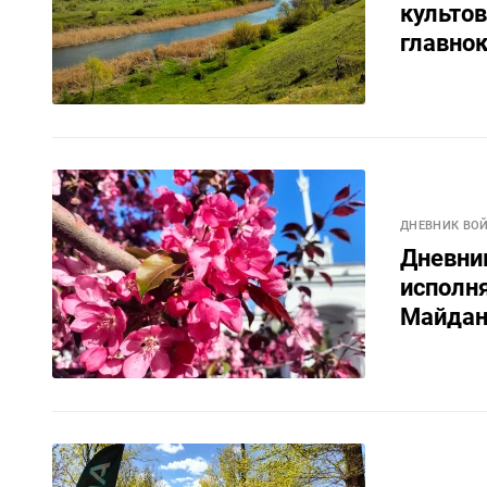
культов
главно
ДНЕВНИК ВО
Дневник
исполня
Майда