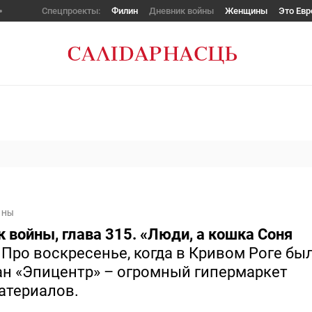
Спецпроекты:
Филин
Дневник войны
Женщины
Это Евр
ЙНЫ
 войны, глава 315. «Люди, а кошка Соня
»
Про воскресенье, когда в Кривом Роге бы
ан «Эпицентр» – огромный гипермаркет
атериалов.