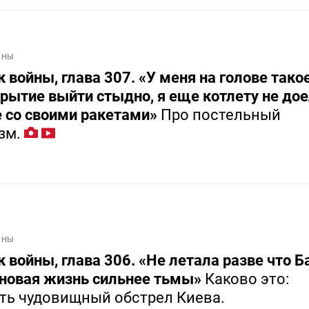
ЙНЫ
 войны, глава 307. «У меня на голове такое
крытие выйти стыдно, я еще котлету не дое
е со своими ракетами»
Про постельный
зм.
ЙНЫ
 войны, глава 306. «Не летала разве что Б
 новая жизнь сильнее тьмы»
Каково это:
ть чудовищный обстрел Киева.