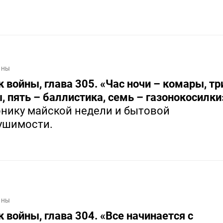
ЙНЫ
 войны, глава 305. «Час ночи – комары, тр
 пять – баллистика, семь – газонокосилки
онику майской недели и бытовой
ушимости.
ЙНЫ
 войны, глава 304. «Все начинается с