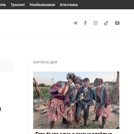
опа
Транзит
Неабыякавыя
Апытанка
КАРТИНА ДНЯ
л