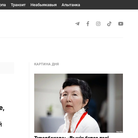
опа
Транзит
Неабыякавыя
Апытанка
КАРТИНА ДНЯ
е,
й