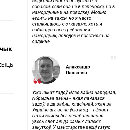
водители просто не пускают с
собакой, если она не в переноске, но в
наморднике и на поводке). Можно
ездить на такси, но я часто
сталкиваюсь с отказами, хоть и
соблюдаю все требования:
намордник, поводок и подстилка на
сиденье.
зчык
жыць
Аляксандр
Пашкевіч
Ужо шмат гадоў «ідзе вайна народная,
гібрыдная вайна», якая пачалася
задоўга да вайны класічнай, якая ва
Украіне шугае на ўсю моц – і фронт
гэтай вайны без перабольшання
ўвесь свет аж да самых далёкіх
закуткоў. У майстэрстве весці гэтую