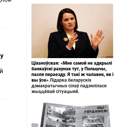
у
Ціханоўская: «Мне самой не адкрылі
банкаўскі рахунак тут, у Польшчы,
ай
пасля пераезду. Я такі ж чалавек, як і
вы ўсе»
Лідарка беларускіх
дэмакратычных сілаў падзялілася
жыццёвай сітуацыяй.