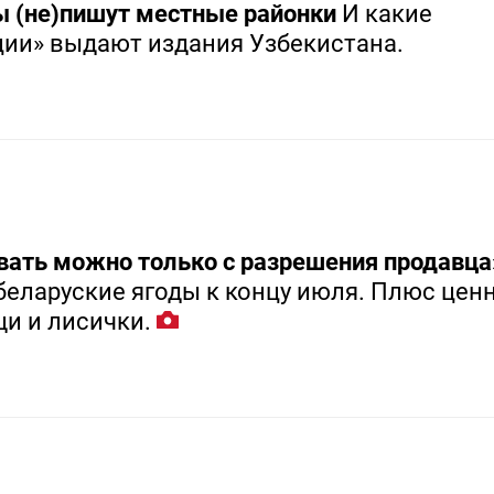
ы (не)пишут местные районки
И какие
ции» выдают издания Узбекистана.
вать можно только с разрешения продавца
беларуские ягоды к концу июля. Плюс цен
и и лисички.