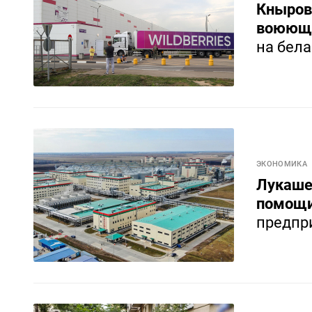
Кнырови
воюющей
на бела
ЭКОНОМИКА
Лукаше
помощи
предпр