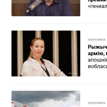
«гениа
ЭКОНОМИКА
Рыжычэ
армію,
апошнія
вобласц
ЭКОНОМИКА