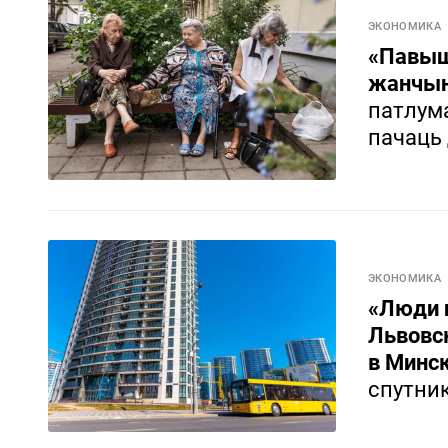
ЭКОНОМИКА
«Павыш
жанчын
патлума
пачаць 
ЭКОНОМИКА
«Люди 
Львовск
в Минс
спутни