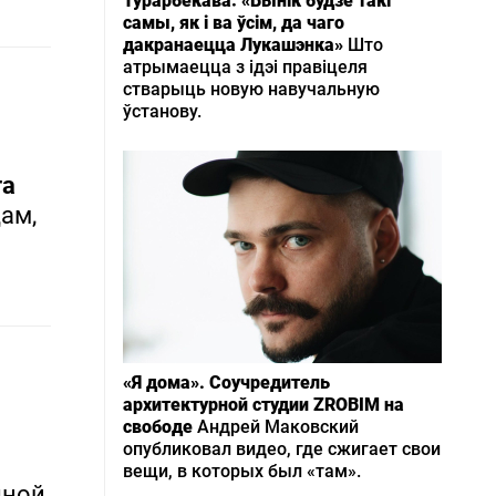
Турарбекава: «Вынік будзе такі
самы, як і ва ўсім, да чаго
дакранаецца Лукашэнка»
Што
атрымаецца з ідэі правіцеля
стварыць новую навучальную
ўстанову.
та
ам,
«Я дома». Соучредитель
архитектурной студии ZROBIM на
свободе
Андрей Маковский
опубликовал видео, где сжигает свои
вещи, в которых был «там».
дной