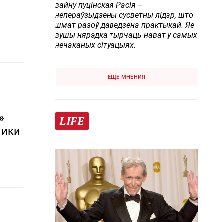
вайну пуцінская Расія –
непераўзыдзены сусветны лідар, што
шмат разоў даведзена практыкай. Яе
вушы нярэдка тырчаць нават у самых
нечаканых сітуацыях.
ЕЩЕ МНЕНИЯ
»
LIFE
ники