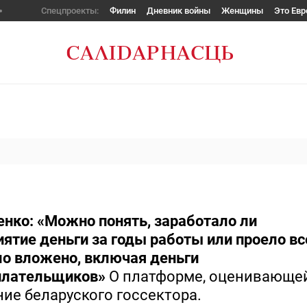
Спецпроекты:
Филин
Дневник войны
Женщины
Это Евр
нко: «Можно понять, заработало ли
ятие деньги за годы работы или проело вс
ло вложено, включая деньги
плательщиков»
О платформе, оценивающе
ие беларуского госсектора.