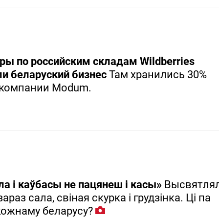
ры по российским складам Wildberries
ли беларуский бизнес
Там хранились 30%
 компании Modum.
ла і каўбасы не пацянеш і касы»
Высвятлял
араз сала, свіная скурка і грудзінка. Ці па
кожнаму беларусу?