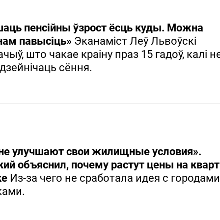
аць пенсійны ўзрост ёсць куды. Можна
ам павысіць»
Эканаміст Леў Львоўскі
чыў, што чакае краіну праз 15 гадоў, калі н
дзейнічаць сёння.
не улучшают свои жилищные условия».
ий объяснил, почему растут цены на квар
ке
Из-за чего не сработала идея с городами
ками.