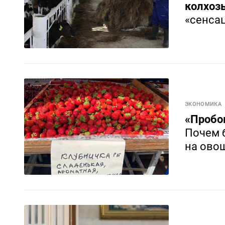
колхоз
«сенса
ЭКОНОМИКА
«Пробо
Почем 
на овощ