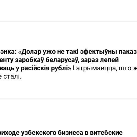
нка: «Долар ужо не такі эфектыўны пака
енту заробкаў беларусаў, зараз лепей
ваць у расійскія рублі»
І атрымаецца, што 
 сталі.
риходе узбекского бизнеса в витебские