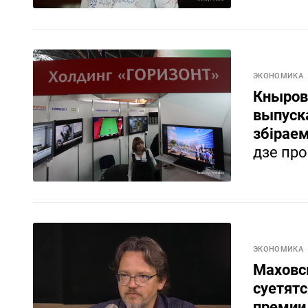
ЭКОНОМИКА
Кнырові
выпуска
збірае
дзе про
ЭКОНОМИКА
Маховск
суетятс
премии