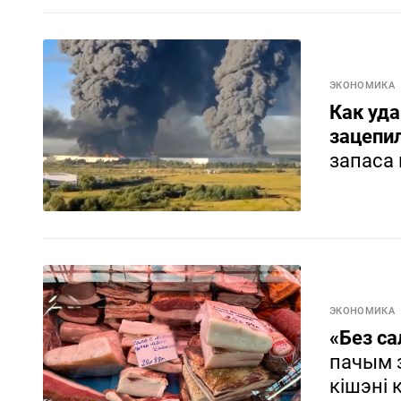
ЭКОНОМИКА
Как уда
зацепи
запаса
ЭКОНОМИКА
«Без са
пачым з
кішэні 