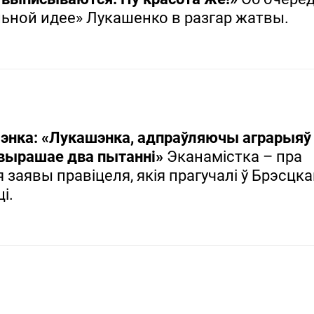
льной идее» Лукашенко в разгар жатвы.
нка: «Лукашэнка, адпраўляючы аграрыяў 
 вырашае два пытанні»
Эканамістка – пра
 заявы правіцеля, якія прагучалі ў Брэсцк
і.