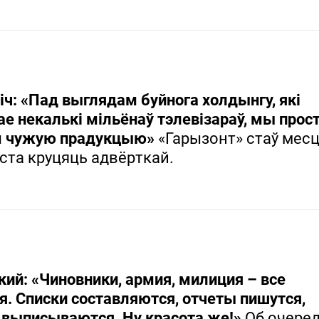
ч: «Пад выглядам буйнога холдынгу, які
е некалькі мільёнаў тэлевізараў, мы прос
м чужую прадукцыю»
«Гарызонт» стаў месц
ста круцяць адвёрткай.
ий: «Чиновники, армия, милиция – все
я. Списки составляются, отчеты пишутся,
 выписываются. Ну красота же!»
Об очере