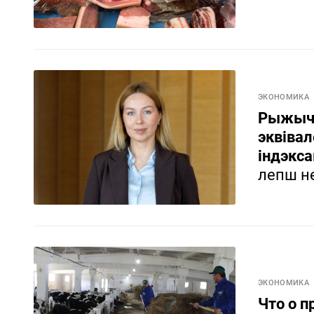
ЭКОНОМИКА
Рыжычэ
эквівал
індэкса
лепш не
ЭКОНОМИКА
Что о п