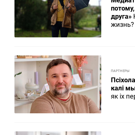
Медиато
потому,
друга»
жизнь?
ПАРТНЕРЫ
Псіхола
калі мы
як іх п