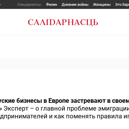
Спецпроекты:
Филин
Дневник войны
Женщины
Это Евр
ские бизнесы в Европе застревают в свое
»
Эксперт – о главной проблеме эмиграци
едпринимателей и как поменять правила и