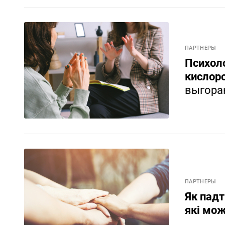
ПАРТНЕРЫ
Психоло
кислор
выгора
ПАРТНЕРЫ
Як падт
які мо