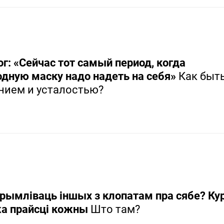
г: «Сейчас тот самый период, когда
одную маску надо надеть на себя»
Как быть
нием и усталостью?
рымліваць іншых з клопатам пра сябе? Кур
жа прайсці кожны
Што там?