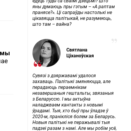
едуць туды са сваімі дзецьмі? Што
яны думаюць пры гэтым – «А раптам
пранясе?». Ці сапраўды настолькі не
цікавяцца палітыкай, не разумеюць,
што там – вайна?
Святлана
, мы
Ціханоўская
нае
Сувязі з дзяржавамі удалося
захаваць. Палітыкі змяняюцца, але
перадаюць пераемнікам
незавершаныя гештальты, звязаныя
з Беларуссю. І мы актыўна
наладжваем кантакты з новымі
ўрадамі. Тыя, хто быў пры ўладзе ў
2020-м, пранікліся болем за Беларусь.
Новыя палітыкі не перажывалі тыя
падзеі разам з намі. Але мы робім усё,