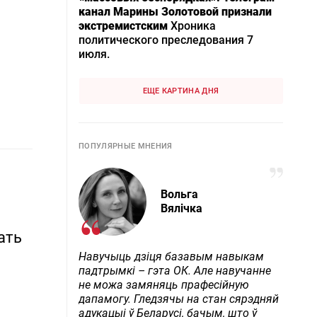
канал Марины Золотовой признали
экстремистским
Хроника
политического преследования 7
июля.
ЕЩЕ КАРТИНА ДНЯ
ПОПУЛЯРНЫЕ МНЕНИЯ
Вольга
Вялічка
ать
Навучыць дзіця базавым навыкам
падтрымкі – гэта ОК. Але навучанне
не можа замяняць прафесійную
дапамогу. Гледзячы на стан сярэдняй
адукацыі ў Беларусі, бачым, што ў