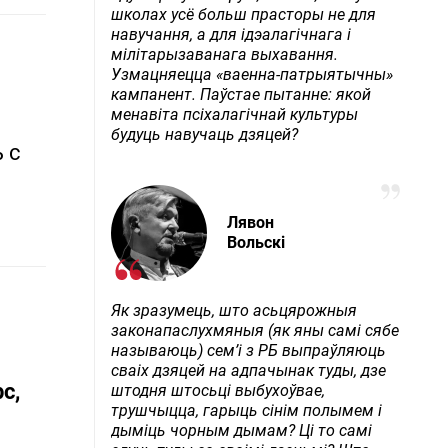
школах усё больш прасторы не для
навучання, а для ідэалагічнага і
мілітарызаванага выхавання.
Узмацняецца «ваенна-патрыятычны»
кампанент. Паўстае пытанне: якой
менавіта псіхалагічнай культуры
будуць навучаць дзяцей?
 с
Лявон
Вольскі
Як зразумець, што асьцярожныя
законапаслухмяныя (як яны самі сябе
называюць) сем’і з РБ выпраўляюць
сваіх дзяцей на адпачынак туды, дзе
с,
штодня штосьці выбухоўвае,
трушчыцца, гарыць сінім полымем і
дыміць чорным дымам? Ці то самі