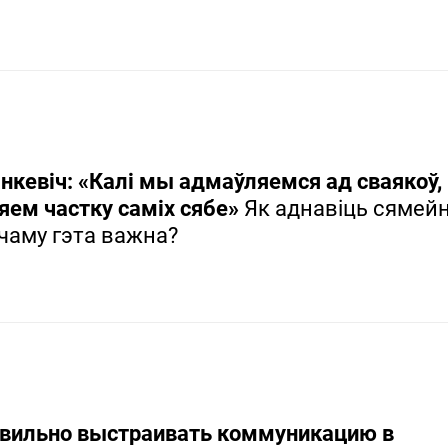
анкевіч: «Калі мы адмаўляемся ад сваякоў
яем частку саміх сябе»
Як аднавіць сямей
 чаму гэта важна?
авильно выстраивать коммуникацию в