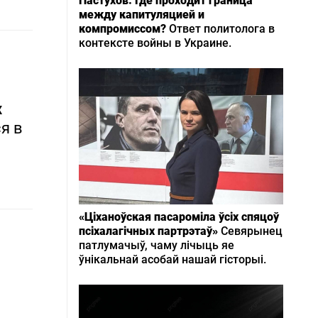
Пастухов: Где проходит граница
между капитуляцией и
компромиссом?
Ответ политолога в
контексте войны в Украине.
х
я в
«Ціханоўская пасароміла ўсіх спяцоў
псіхалагічных партрэтаў»
Севярынец
патлумачыў, чаму лічыць яе
ўнікальнай асобай нашай гісторыі.