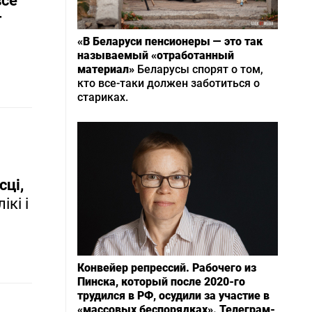
все
г
«В Беларуси пенсионеры — это так
называемый «отработанный
материал»
Беларусы спорят о том,
кто все-таки должен заботиться о
стариках.
сці,
ікі і
Конвейер репрессий. Рабочего из
Пинска, который после 2020-го
трудился в РФ, осудили за участие в
«массовых беспорядках». Телеграм-