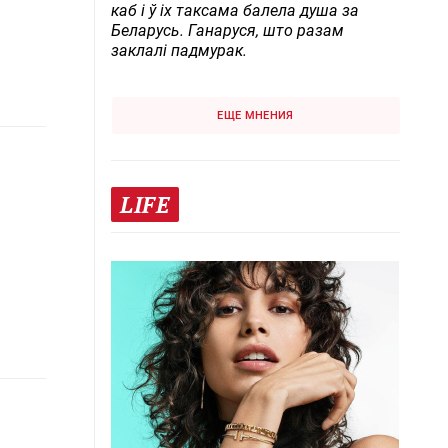
каб і ў іх таксама балела душа за
Беларусь. Ганаруся, што разам
заклалі падмурак.
ЕЩЕ МНЕНИЯ
LIFE