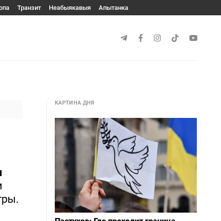
опа
Транзит
Неабыякавыя
Апытанка
КАРТИНА ДНЯ
м
и
гры.