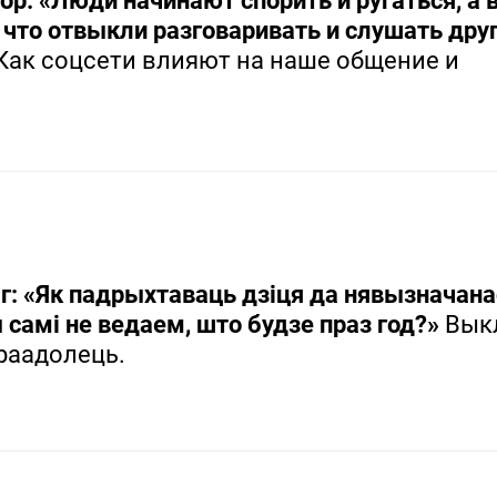
р: «Люди начинают спорить и ругаться, а 
 что отвыкли разговаривать и слушать дру
Как соцсети влияют на наше общение и
г: «Як падрыхтаваць дзіця да нявызначана
 самі не ведаем, што будзе праз год?»
Выкл
ераадолець.