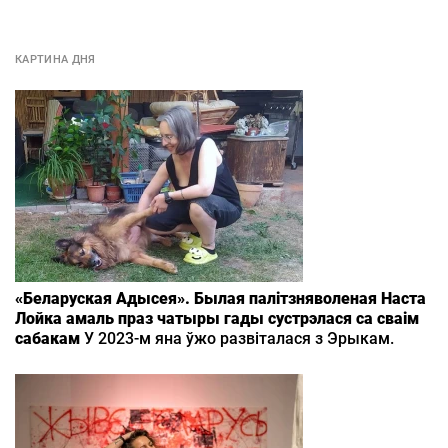
КАРТИНА ДНЯ
«Беларуская Адысея». Былая палітзняволеная Наста
Лойка амаль праз чатыры гады сустрэлася са сваім
сабакам
У 2023-м яна ўжо развіталася з Эрыкам.