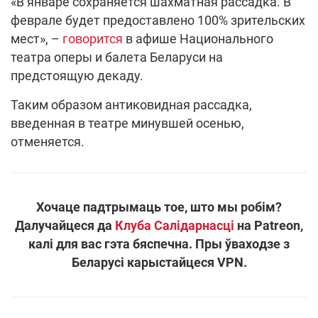
«В январе сохраняется шахматная рассадка. В
феврале будет предоставлено 100% зрительских
мест», –
говорится
в афише Национального
театра оперы и балета Беларуси на
предстоящую декаду.
Таким образом антиковидная рассадка,
введенная в театре минувшей осенью,
отменяется.
Хочаце падтрымаць тое, што мы робім?
Далучайцеся да
Клуба Салідарнасці
на Patreon,
калі для вас гэта бяспечна. Пры ўваходзе з
Беларусі карыстайцеся VPN.