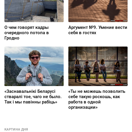
О чем говорят кадры
Аргумент №9. Умение вести
очередного потопа в
себя в гостях
Гродно
«Заснавальнікі Беларусі
«Ты не можешь позволить
стваралі тое, чаго не было.
себе такую роскошь, как
Так і мы павінны рабіць»
работа в одной
организации»
КАРТИНА ДНЯ