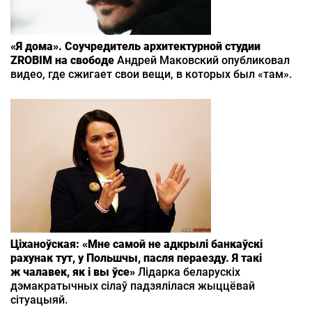
«Я дома». Соучредитель архитектурной студии
ZROBIM на свободе
Андрей Маковский опубликовал
видео, где сжигает свои вещи, в которых был «там».
Ціханоўская: «Мне самой не адкрылі банкаўскі
рахунак тут, у Польшчы, пасля пераезду. Я такі
ж чалавек, як і вы ўсе»
Лідарка беларускіх
дэмакратычных сілаў падзялілася жыццёвай
сітуацыяй.