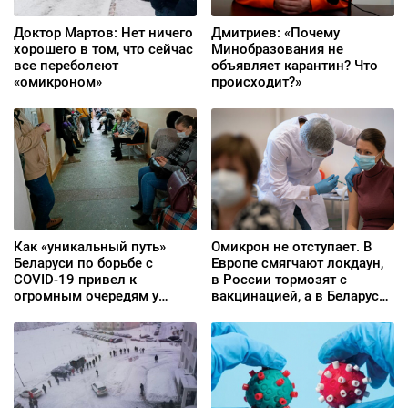
Доктор Мартов: Нет ничего
Дмитриев: «Почему
хорошего в том, что сейчас
Минобразования не
все переболеют
объявляет карантин? Что
«омикроном»
происходит?»
Как «уникальный путь»
Омикрон не отступает. В
Беларуси по борьбе с
Европе смягчают локдаун,
COVID-19 привел к
в России тормозят с
огромным очередям у
вакцинацией, а в Беларуси
поликлиник
продолжают «рисовать»
статистику