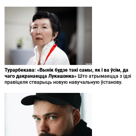
Турарбекава: «Вынік будзе такі самы, як і ва ўсім, да
чаго дакранаецца Лукашэнка»
Што атрымаецца з ідэі
правіцеля стварыць новую навучальную ўстанову.