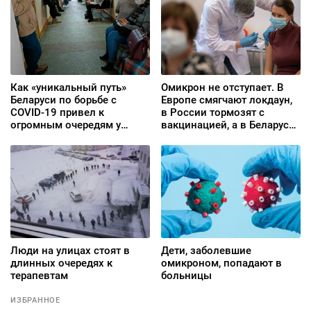
Как «уникальный путь»
Омикрон не отступает. В
Беларуси по борьбе с
Европе смягчают локдаун,
COVID-19 привел к
в России тормозят с
огромным очередям у
вакцинацией, а в Беларуси
поликлиник
продолжают «рисовать»
статистику
Люди на улицах стоят в
Дети, заболевшие
длинных очередях к
омикроном, попадают в
терапевтам
больницы
ИЗБРАННОЕ