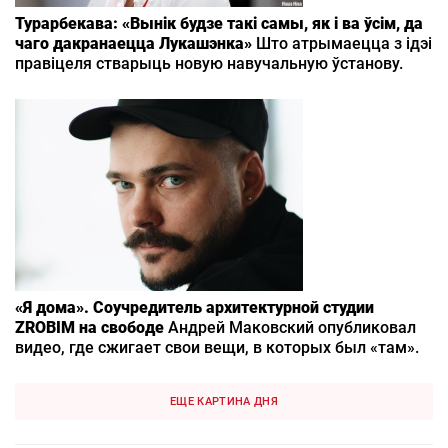
Турарбекава: «Вынік будзе такі самы, як і ва ўсім, да
чаго дакранаецца Лукашэнка»
Што атрымаецца з ідэі
правіцеля стварыць новую навучальную ўстанову.
«Я дома». Соучредитель архитектурной студии
ZROBIM на свободе
Андрей Маковский опубликовал
видео, где сжигает свои вещи, в которых был «там».
ЕЩЕ КАРТИНА ДНЯ