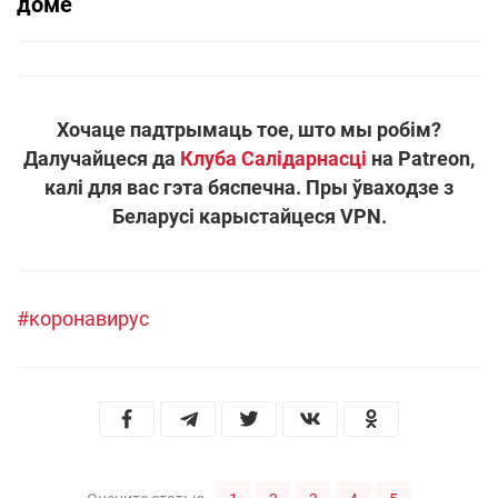
доме
Хочаце падтрымаць тое, што мы робім?
Далучайцеся да
Клуба Салідарнасці
на Patreon,
калі для вас гэта бяспечна. Пры ўваходзе з
Беларусі карыстайцеся VPN.
#коронавирус