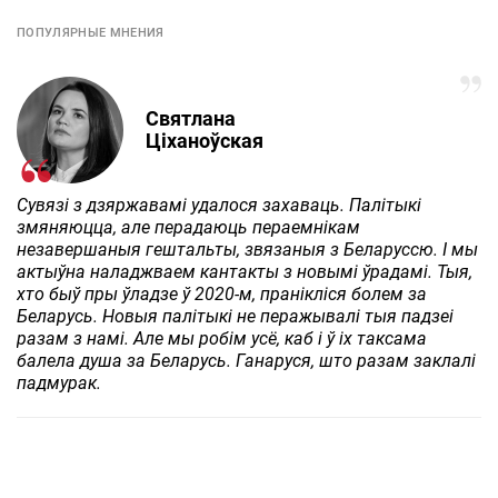
ПОПУЛЯРНЫЕ МНЕНИЯ
Святлана
Ціханоўская
Сувязі з дзяржавамі удалося захаваць. Палітыкі
змяняюцца, але перадаюць пераемнікам
незавершаныя гештальты, звязаныя з Беларуссю. І мы
актыўна наладжваем кантакты з новымі ўрадамі. Тыя,
хто быў пры ўладзе ў 2020-м, пранікліся болем за
Беларусь. Новыя палітыкі не перажывалі тыя падзеі
разам з намі. Але мы робім усё, каб і ў іх таксама
балела душа за Беларусь. Ганаруся, што разам заклалі
падмурак.