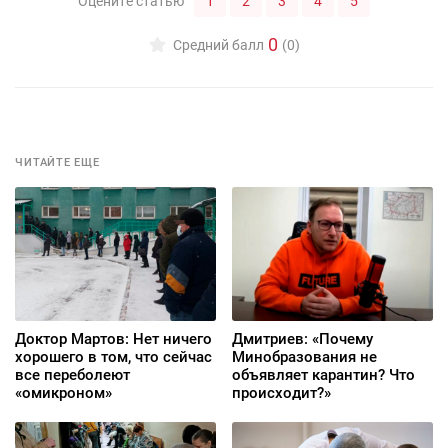
1
2
3
4
5
Оцените статью
0
Средний балл
(0)
ЧИТАЙТЕ ЕЩЕ
Доктор Мартов: Нет ничего
Дмитриев: «Почему
хорошего в том, что сейчас
Минобразования не
все переболеют
объявляет карантин? Что
«омикроном»
происходит?»