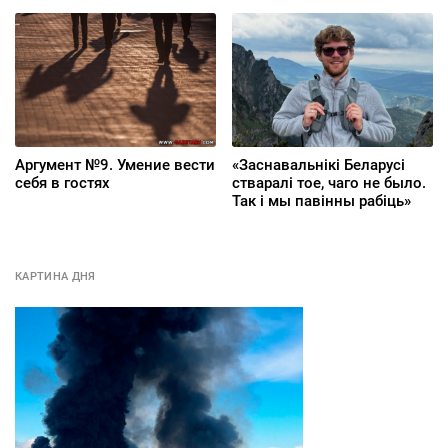
Аргумент №9. Умение вести
«Заснавальнікі Беларусі
себя в гостях
стваралі тое, чаго не было.
Так і мы павінны рабіць»
КАРТИНА ДНЯ