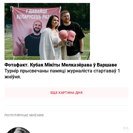
Фотафакт. Кубак Мікіты Мелказёрава ў Варшаве
Турнір прысвечаны памяці журналіста стартаваў 1
жніўня.
ЕЩЕ КАРТИНА ДНЯ
ПОПУЛЯРНЫЕ МНЕНИЯ