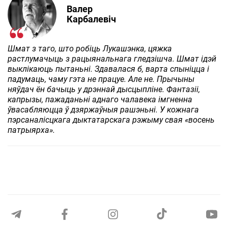
Валер
Карбалевіч
Шмат з таго, што робіць Лукашэнка, цяжка
растлумачыць з рацыянальнага гледзішча. Шмат ідэй
выклікаюць пытаньні. Здавалася б, варта спыніцца і
падумаць, чаму гэта не працуе. Але не. Прычыны
няўдач ён бачыць у дрэннай дысцыпліне. Фантазіі,
капрызы, пажаданьні аднаго чалавека імгненна
ўвасабляюцца ў дзяржаўныя рашэньні. У кожнага
пэрсаналісцкага дыктатарскага рэжыму свая «восень
патрыярха».