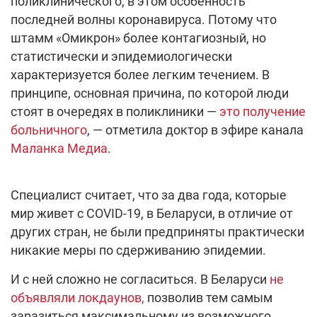
поликлинического, в этом особенность
последней волны коронавируса. Потому что
штамм «Омикрон» более контагиозный, но
статистически и эпидемиологически
характеризуется более легким течением. В
принципе, основная причина, по которой люди
стоят в очередях в поликлиники —
это получение
больничного
, — отметила доктор в эфире канала
Маланка Медиа
.
Специалист считает, что за два года, которые
мир живет с COVID-19, в Беларуси, в отличие от
других стран, не были предприняты практически
никакие меры по сдерживанию эпидемии.
И с ней сложно не согласиться. В Беларуси
не
объявляли локдаунов,
позволив тем самым
заразиться максимальному из возможного