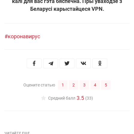
калі для вас гэта бяспечна. Пры ўваходзе з
Беларусі карыстайцеся VPN.
#коронавирус
1
2
3
4
5
Оцените статью
3.5
Средний балл
(33)
ЧИТАЙТЕ ЕЩЕ