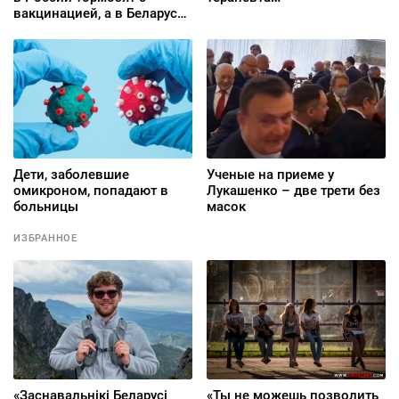
вакцинацией, а в Беларуси
продолжают «рисовать»
статистику
Дети, заболевшие
Ученые на приеме у
омикроном, попадают в
Лукашенко – две трети без
больницы
масок
ИЗБРАННОЕ
«Заснавальнікі Беларусі
«Ты не можешь позволить