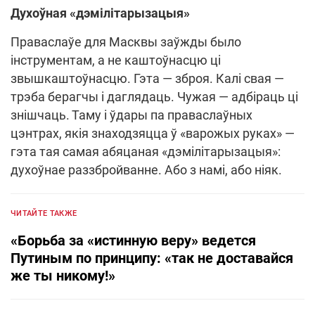
Духоўная «дэмілітарызацыя»
Праваслаўе для Масквы заўжды было
інструментам, а не каштоўнасцю ці
звышкаштоўнасцю. Гэта — зброя. Калі свая —
трэба берагчы і даглядаць. Чужая — адбіраць ці
знішчаць. Таму і ўдары па праваслаўных
цэнтрах, якія знаходзяцца ў «варожых руках» —
гэта тая самая абяцаная «дэмілітарызацыя»:
духоўнае раззбройванне. Або з намі, або ніяк.
ЧИТАЙТЕ ТАКЖЕ
«Борьба за «истинную веру» ведется
Путиным по принципу: «так не доставайся
же ты никому!»