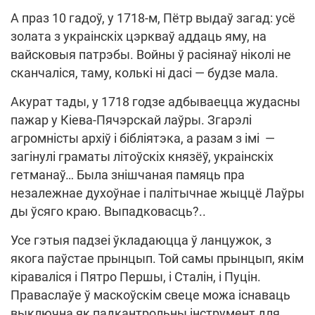
А праз 10 гадоў, у 1718-м, Пётр выдаў загад: усё
золата з украінскіх цэркваў аддаць яму, на
вайсковыя патрэбы. Войны ў расіянаў ніколі не
сканчаліся, таму, колькі ні дасі — будзе мала.
Акурат тады, у 1718 годзе адбываецца жудасны
пажар у Кіева-Пячэрскай лаўры. Згарэлі
агромністы архіў і бібліятэка, а разам з імі —
загінулі граматы літоўскіх князёў, украінскіх
гетманаў… Была знішчаная памяць пра
незалежнае духоўнае і палітычнае жыццё Лаўры
ды ўсяго краю. Выпадковасць?..
Усе гэтыя падзеі ўкладаюцца ў ланцужок, з
якога паўстае прынцып. Той самы прынцып, якім
кіраваліся і Пятро Першы, і Сталін, і Пуцін.
Праваслаўе ў маскоўскім свеце можа існаваць
выключна як падкантрольны інструмент для