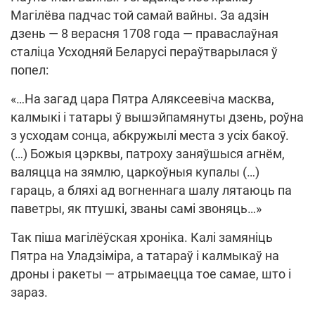
Магілёва падчас той самай вайны. За адзін
дзень — 8 верасня 1708 года — праваслаўная
сталіца Усходняй Беларусі пераўтварылася ў
попел:
«…На загад цара Пятра Аляксеевіча масква,
калмыкі і татары ў вышэйпамянуты дзень, роўна
з усходам сонца, абкружылі места з усіх бакоў.
(…) Божыя цэрквы, патроху заняўшыся агнём,
валяцца на зямлю, царкоўныя купалы (…)
гараць, а бляхі ад вогненнага шалу лятаюць па
паветры, як птушкі, званы самі звоняць…»
Так піша магілёўская хроніка. Калі замяніць
Пятра на Уладзіміра, а татараў і калмыкаў на
дроны і ракеты — атрымаецца тое самае, што і
зараз.