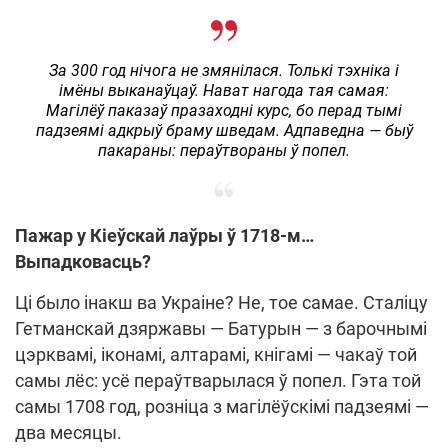
За 300 год нічога не змянілася. Толькі тэхніка і
імёны выканаўцаў. Нават нагода тая самая:
Магілёў паказаў празаходні курс, бо перад тымі
падзеямі адкрыў браму шведам. Адпаведна — быў
пакараны: пераўтвораны ў попел.
Пажар у Кіеўскай лаўры ў 1718-м…
Выпадковасць?
Ці было інакш ва Украіне? Не, тое самае. Сталіцу
Гетманскай дзяржавы — Батурын — з барочнымі
цэрквамі, іконамі, алтарамі, кнігамі — чакаў той
самы лёс: усё пераўтварылася ў попел. Гэта той
самы 1708 год, розніца з магілёўскімі падзеямі —
два месяцы.