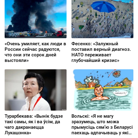
«Очень умиляет, как люди в
Фесенко: «Залужный
России сейчас радуются,
поставил верный диагноз.
что они эти сорок дней
НАТО переживает
выстояли»
глубочайший кризис»
Турарбекава: «Вынік будзе
Вольскі: «Я не магу
такі самы, як і ва ўсім, да
зразумець, што можа
чаго дакранаецца
прымусіць сям’ю з Беларусі
Лукашэнка»
паехаць адпачываць у які