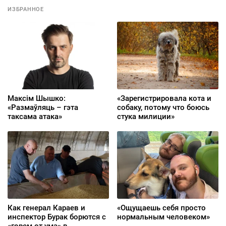
Геленджык»
ИЗБРАННОЕ
Максім Шышко:
«Зарегистрировала кота и
«Размаўляць – гэта
собаку, потому что боюсь
таксама атака»
стука милиции»
Как генерал Караев и
«Ощущаешь себя просто
инспектор Бурак борются с
нормальным человеком»
«горем от ума» в