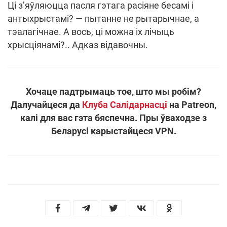
Ці з’яўляюцца пасля гэтага расіяне бесамі і
антыхрыстамі? — пытанне не рытарычнае, а
тэалагічнае. А вось, ці можна іх лічыць
хрысціянамі?.. Адказ відавочны.
Хочаце падтрымаць тое, што мы робім?
Далучайцеся да
Клуба Салідарнасці
на Patreon,
калі для вас гэта бяспечна. Пры ўваходзе з
Беларусі карыстайцеся VPN.