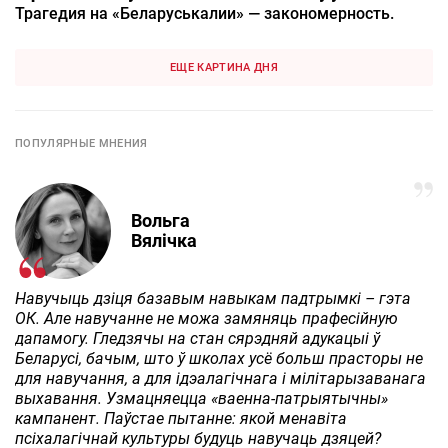
Трагедия на «Беларуськалии» — закономерность.
ЕЩЕ КАРТИНА ДНЯ
ПОПУЛЯРНЫЕ МНЕНИЯ
Вольга
Вялічка
Навучыць дзіця базавым навыкам падтрымкі – гэта
ОК. Але навучанне не можа замяняць прафесійную
дапамогу. Гледзячы на стан сярэдняй адукацыі ў
Беларусі, бачым, што ў школах усё больш прасторы не
для навучання, а для ідэалагічнага і мілітарызаванага
выхавання. Узмацняецца «ваенна-патрыятычны»
кампанент. Паўстае пытанне: якой менавіта
псіхалагічнай культуры будуць навучаць дзяцей?