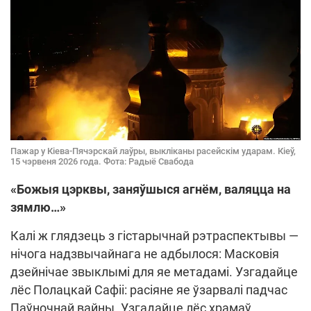
Пажар у Кіева-Пячэрскай лаўры, выкліканы расейскім ударам. Кіеў,
15 чэрвеня 2026 года. Фота: Радыё Свабода
«Божыя цэрквы, заняўшыся агнём, валяцца на
зямлю…»
Калі ж глядзець з гістарычнай рэтраспектывы —
нічога надзвычайнага не адбылося: Масковія
дзейнічае звыклымі для яе метадамі. Узгадайце
лёс Полацкай Сафіі: расіяне яе ўзарвалі падчас
Паўночнай вайны. Узгадайце лёс храмаў