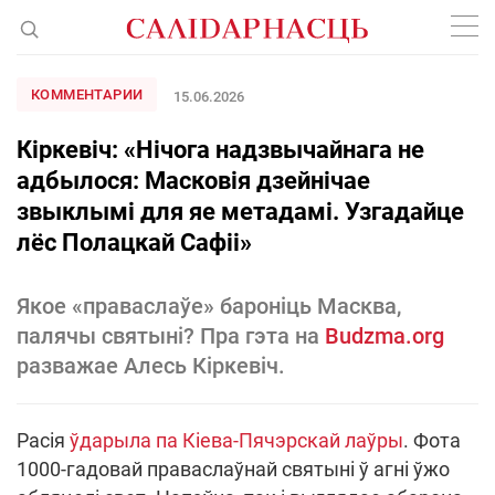
КОММЕНТАРИИ
15.06.2026
Кіркевіч: «Нічога надзвычайнага не
адбылося: Масковія дзейнічае
звыклымі для яе метадамі. Узгадайце
лёс Полацкай Сафіі»
Якое «праваслаўе» бароніць Масква,
палячы святыні? Пра гэта на
Budzma.org
разважае Алесь Кіркевіч.
Расія
ўдарыла па Кіева-Пячэрскай лаўры
. Фота
1000-гадовай праваслаўнай святыні ў агні ўжо