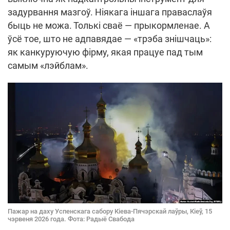
задурвання мазгоў. Ніякага іншага праваслаўя
быць не можа. Толькі сваё — прыкормленае. А
ўсё тое, што не адпавядае — «трэба знішчаць»:
як канкуруючую фірму, якая працуе пад тым
самым «лэйблам».
Пажар на даху Успенскага сабору Кіева-Пячэрскай лаўры, Кіеў, 15
чэрвеня 2026 года. Фота: Радыё Свабода