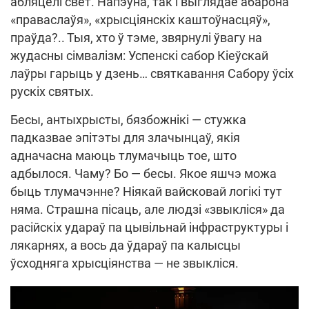
абляцелі свет. Напэўна, так і выглядае абарона
«праваслаўя», «хрысціянскіх каштоўнасцяў»,
праўда?.. Тыя, хто ў тэме, звярнулі ўвагу на
жудасны сімвалізм: Успенскі сабор Кіеўскай
лаўры гарыць у дзень… святкавання Сабору ўсіх
рускіх святых.
Бесы, антыхрысты, бязбожнікі — стужка
падказвае эпітэты для злачынцаў, якія
адначасна маюць тлумачыць тое, што
адбылося. Чаму? Бо — бесы. Якое яшчэ можа
быць тлумачэнне? Ніякай вайсковай логікі тут
няма. Страшна пісаць, але людзі «звыкліся» да
расійскіх удараў па цывільнай інфраструктуры і
лякарнях, а вось да ўдараў па калысцы
ўсходняга хрысціянства — не звыкліся.