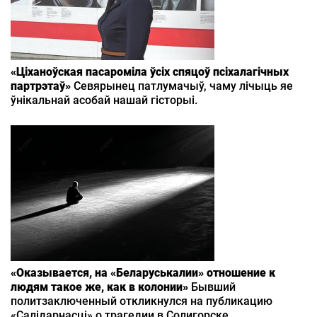
«Ціханоўская пасароміла ўсіх спяцоў псіхалагічных
партрэтаў»
Севярынец патлумачыў, чаму лічыць яе
ўнікальнай асобай нашай гісторыі.
«Оказывается, на «Беларуськалии» отношение к
людям такое же, как в колонии»
Бывший
политзаключенный откликнулся на публикацию
«Салідарнасці» о трагедии в Солигорске.