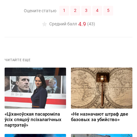
1
2
3
4
5
Оцените статью
4.9
Средний балл
(43)
ЧИТАЙТЕ ЕЩЕ
«Ціханоўская пасароміла
«Не назначают штраф две
ўсіх спяцоў псіхалагічных
базовых за убийство»
партрэтаў»