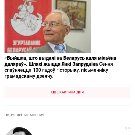
«Выйшла, што выдалі на Беларусь каля мільёна
даляраў». Шляхі жыцця Янкі Запрудніка
Сёння
спаўняецца 100 гадоў гісторыку, пісьменніку і
грамадскаму дзеячу.
ЕЩЕ КАРТИНА ДНЯ
ПОПУЛЯРНЫЕ МНЕНИЯ