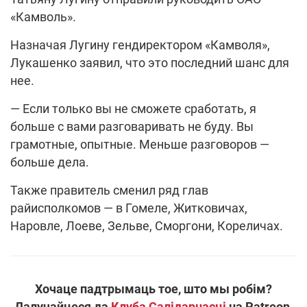
«Камволь».
Назначая Лугину гендиректором «Камволя»,
Лукашенко заявил, что это последний шанс для
нее.
— Если только вы не сможете сработать, я
больше с вами разговаривать не буду. Вы
грамотные, опытные. Меньше разговоров —
больше дела.
Также правитель сменил ряд глав
райисполкомов — в Гомеле, Житковичах,
Наровле, Лоеве, Зельве, Сморгони, Кореличах.
Хочаце падтрымаць тое, што мы робім?
Далучайцеся да
Клуба Салідарнасці
на Patreon,