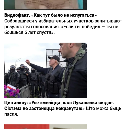
Видеофакт. «Как тут было не испугаться»
Собравшиеся у избирательных участков зачитывают
результаты голосования. «Если ты победил — ты не
боишься 6 лет спустя».
Цыганкоў: «Усё зменіцца, калі Лукашэнка сыдзе.
Сістэма не застанецца некранутаю»
Што можа быць
пасля.