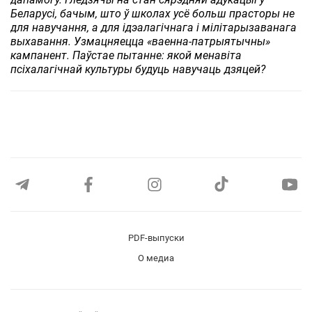
Беларусі, бачым, што ў школах усё больш прасторы не
для навучання, а для ідэалагічнага і мілітарызаванага
выхавання. Узмацняецца «ваенна-патрыятычны»
кампанент. Паўстае пытанне: якой менавіта
псіхалагічнай культуры будуць навучаць дзяцей?
PDF-выпуски
О медиа