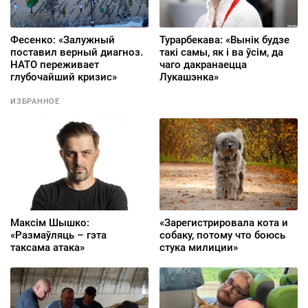
Фесенко: «Залужный
Турарбекава: «Вынік будзе
поставил верный диагноз.
такі самы, як і ва ўсім, да
НАТО переживает
чаго дакранаецца
глубочайший кризис»
Лукашэнка»
ИЗБРАННОЕ
Максім Шышко:
«Зарегистрировала кота и
«Размаўляць – гэта
собаку, потому что боюсь
таксама атака»
стука милиции»