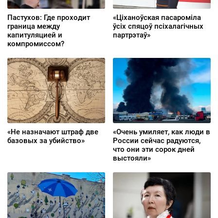
Пастухов: Где проходит
«Ціханоўская пасароміла
граница между
ўсіх спяцоў псіхалагічных
капитуляцией и
партрэтаў»
компромиссом?
«Не назначают штраф две
«Очень умиляет, как люди в
базовых за убийство»
России сейчас радуются,
что они эти сорок дней
выстояли»