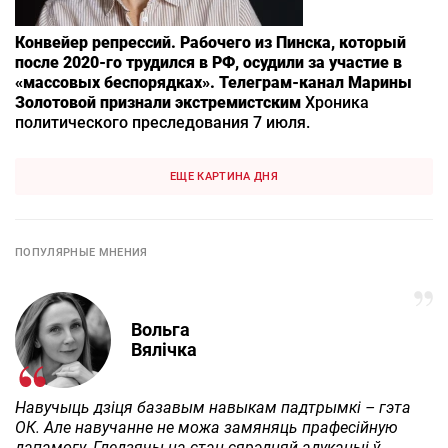
Конвейер репрессий. Рабочего из Пинска, который
после 2020-го трудился в РФ, осудили за участие в
«массовых беспорядках». Телеграм-канал Марины
Золотовой признали экстремистским
Хроника
политического преследования 7 июля.
ЕЩЕ КАРТИНА ДНЯ
ПОПУЛЯРНЫЕ МНЕНИЯ
Вольга
Вялічка
Навучыць дзіця базавым навыкам падтрымкі – гэта
ОК. Але навучанне не можа замяняць прафесійную
дапамогу. Гледзячы на стан сярэдняй адукацыі ў