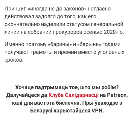
Принцип «иногда не до законов» негласно
действовал задолго до того, как его
окончательно наделили статусом генеральной
линии на собрании прокуроров осенью 2020-го.
Именно поэтому «барины» и «барыни» годами
получают грамоты и премии вместо уголовных
сроков.
Хочаце падтрымаць тое, што мы робім?
Далучайцеся да
Клуба Салідарнасці
на Patreon,
калі для вас гэта бяспечна. Пры ўваходзе з
Беларусі карыстайцеся VPN.