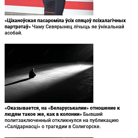
«Ціханоўская пасароміла ўсіх спяцоў псіхалагічных
партрэтаў»
Чаму Севярынец лічыць яе ўнікальнай
асобай.
«Оказывается, на «Беларуськалии» отношение к
людям такое же, как в колонии»
Бывший
политзаключенный откликнулся на публикацию
«Салідарнасці» о трагедии в Солигорске.