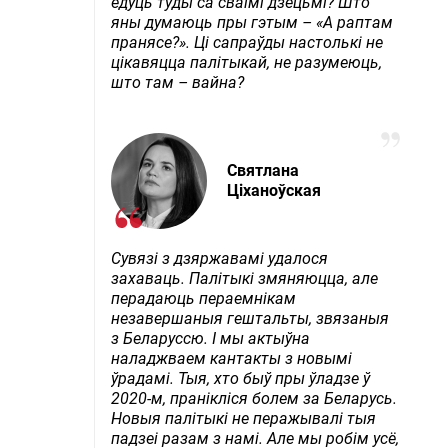
едуць туды са сваімі дзецьмі? Што
яны думаюць пры гэтым – «А раптам
пранясе?». Ці сапраўды настолькі не
цікавяцца палітыкай, не разумеюць,
што там – вайна?
Святлана
Ціханоўская
Сувязі з дзяржавамі удалося
захаваць. Палітыкі змяняюцца, але
перадаюць пераемнікам
незавершаныя гештальты, звязаныя
з Беларуссю. І мы актыўна
наладжваем кантакты з новымі
ўрадамі. Тыя, хто быў пры ўладзе ў
2020-м, пранікліся болем за Беларусь.
Новыя палітыкі не перажывалі тыя
падзеі разам з намі. Але мы робім усё,