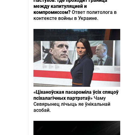
Пастухов: Где проходит граница
между капитуляцией и
компромиссом?
Ответ политолога в
контексте войны в Украине.
«Ціханоўская пасароміла ўсіх спяцоў
псіхалагічных партрэтаў»
Чаму
Севярынец лічыць яе ўнікальнай
асобай.