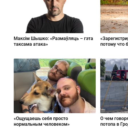
Максім Шышко: «Размаўляць – гэта
«Зарегистри
таксама атака»
потому что 
«Ощущаешь себя просто
О чем говор
нормальным человеком»
потопа в Гр