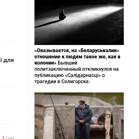
«Оказывается, на «Беларуськалии»
отношение к людям такое же, как в
і для
колонии»
Бывший
политзаключенный откликнулся на
публикацию «Салідарнасці» о
трагедии в Солигорске.
.1
(16)