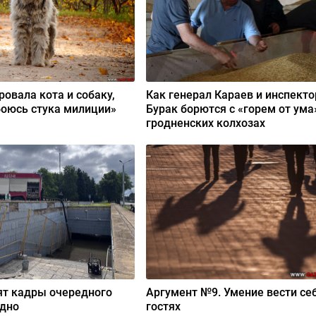
ровала кота и собаку,
Как генерал Караев и инспекто
боюсь стука милиции»
Бурак борются с «горем от ума
гродненских колхозах
ят кадры очередного
Аргумент №9. Умение вести себ
одно
гостях