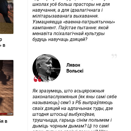
школах усё больш прасторы не для
навучання, а для ідэалагічнага і
мілітарызаванага выхавання.
Узмацняецца «ваенна-патрыятычны»
кампанент. Паўстае пытанне: якой
менавіта псіхалагічнай культуры
р
будуць навучаць дзяцей?
» в
Лявон
Вольскі
Як зразумець, што асьцярожныя
законапаслухмяныя (як яны самі сябе
называюць) сем’і з РБ выпраўляюць
сваіх дзяцей на адпачынак туды, дзе
штодня штосьці выбухоўвае,
трушчыцца, гарыць сінім полымем і
я в
дыміць чорным дымам? Ці то самі