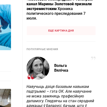
канал Марины Золотовой признали
экстремистским
Хроника
политического преследования 7
июля.
ЕЩЕ КАРТИНА ДНЯ
ПОПУЛЯРНЫЕ МНЕНИЯ
Вольга
Вялічка
Навучыць дзіця базавым навыкам
падтрымкі – гэта ОК. Але навучанне
не можа замяняць прафесійную
дапамогу. Гледзячы на стан сярэдняй
адукацыі ў Беларусі, бачым, што ў