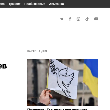
опа
Транзит
Неабыякавыя
Апытанка
КАРТИНА ДНЯ
ев