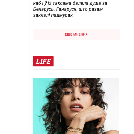
каб і ў іх таксама балела душа за
Беларусь. Ганаруся, што разам
заклалі падмурак.
ЕЩЕ МНЕНИЯ
LIFE