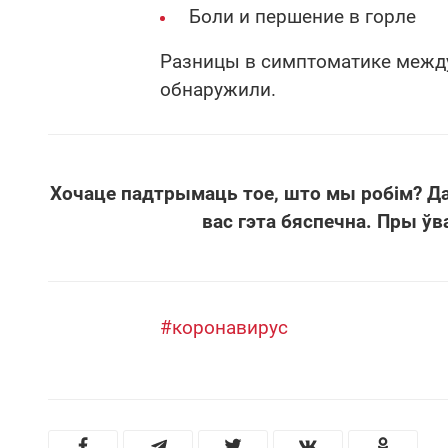
Боли и першение в горле
Разницы в симптоматике между
обнаружили.
Хочаце падтрымаць тое, што мы робім? Д
вас гэта бяспечна. Пры ўв
#коронавирус