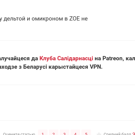
 дельтой и омикроном в ZOE не
алучайцеся да
Клуба Салідарнасці
на Patreon, кал
аходзе з Беларусі карыстайцеся VPN.
3
1
2
3
4
5
Оцените статью
Средний балл