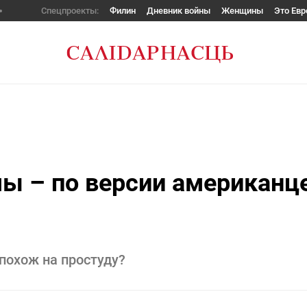
Спецпроекты:
Филин
Дневник войны
Женщины
Это Евр
ы – по версии американц
похож на простуду?