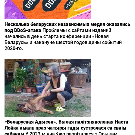
Несколько беларуских независимых медия оказались
под DDoS-атака
Проблемы с сайтами изданий
начались в день старта конференции «Новая
Беларусь» и накануне шестой годовщины событий
2020-го.
«Беларуская Адысея». Былая палітзняволеная Наста
Лойка амаль праз чатыры гады сустрэлася са сваім
сабакам
У 2023-м яна ўжо развіталася з Эрыкам.