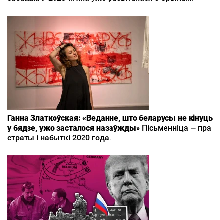
Ганна Златкоўская: «Веданне, што беларусы не кінуць
у бядзе, ужо засталося назаўжды»
Пісьменніца — пра
страты і набыткі 2020 года.