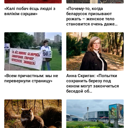
«Калі побач ёсць людзі з
«Почему-то, когда
вялікім сэрцам»
беларусок призывают
рожать – женское тело
становится очень даже
общественным интересом,
даже государственным»
«Всем причастным: мы не
Анна Скриган: «Попытки
перевернули страницу»
сохранить березу под
окном могут закончиться
беседой об
«экстремистской
деятельности»