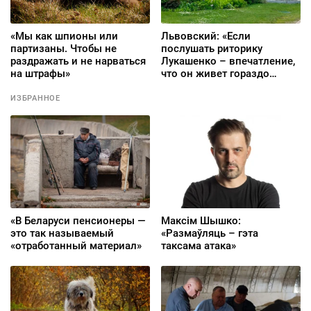
«Мы как шпионы или
Львовский: «Если
партизаны. Чтобы не
послушать риторику
раздражать и не нарваться
Лукашенко – впечатление,
на штрафы»
что он живет гораздо
ближе к Афганистану, чем
вся Беларусь»
ИЗБРАННОЕ
«В Беларуси пенсионеры —
Максім Шышко:
это так называемый
«Размаўляць – гэта
«отработанный материал»
таксама атака»