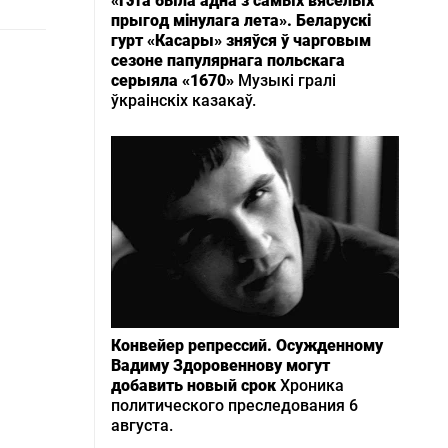
«Гэта была адна з самых вясёлых
прыгод мінулага лета». Беларускі
гурт «Касары» зняўся ў чарговым
сезоне папулярнага польскага
серыяла «1670»
Музыкі гралі
ўкраінскіх казакаў.
Конвейер репрессий. Осужденному
Вадиму Здоровеннову могут
добавить новый срок
Хроника
политического преследования 6
августа.