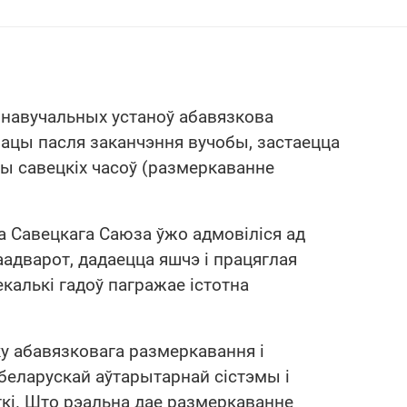
 навучальных устаноў абавязкова
ацы пасля заканчэння вучобы, застаецца
 савецкіх часоў (размеркаванне
а Савецкага Саюза ўжо адмовіліся ад
наадварот, дадаецца яшчэ і працяглая
екалькі гадоў пагражае істотна
у абавязковага размеркавання і
 беларускай аўтарытарнай сістэмы і
сткі. Што рэальна дае размеркаванне