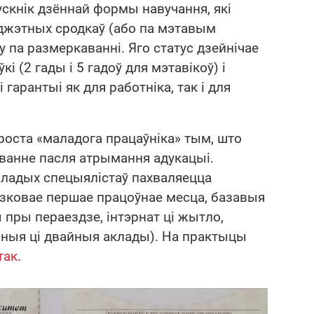
скнік дзённай формы навучання, які
жэтных сродкаў (або па мэтавым
у па размеркаванні. Яго статус дзейнічае
і (2 гады і 5 гадоў для мэтавікоў) і
гарантыі як для работніка, так і для
роста «маладога працаўніка» тым, што
ванне пасля атрымання адукацыі.
аладых спецыялістаў пахваляецца
язковае першае працоўнае месца, базавыя
пры пераездзе, інтэрнат ці жытло,
аныя ці двайныя аклады). На практыцы
так
.