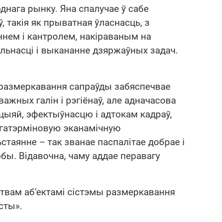
однага рынку. Яна спалучае ў сабе
 такія як прыватная ўласнасць, з
ем і кантролем, накіраваным на
льнасці і выкананне дзяржаўных задач.
 размеркавання сапраўды забяспечвае
жных галін і рэгіёнаў, але адначасова
ыяй, эфектыўнасцю і адтокам кадраў,
ўгатэрміновую эканамічную
таянне – так званае паспалітае добрае і
бы. Відавочна, чаму аддае перавагу
ствам аб’ектамі сістэмы размеркавання
сты».