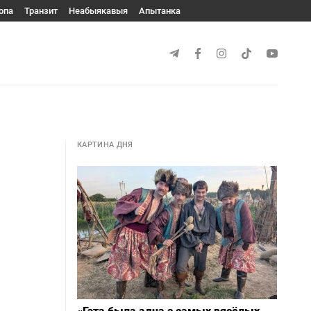
опа
Транзит
Неабыякавыя
Апытанка
КАРТИНА ДНЯ