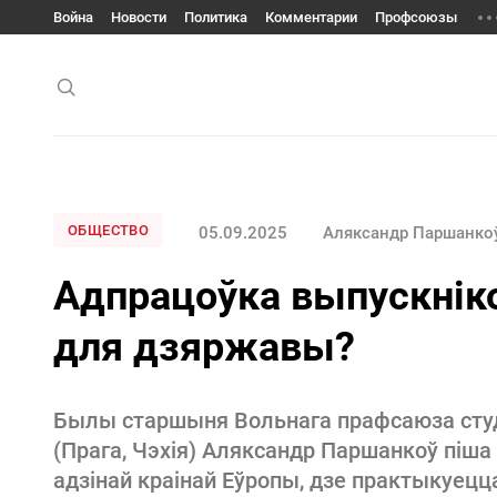
Война
Новости
Политика
Комментарии
Профсоюзы
ОБЩЕСТВО
05.09.2025
Аляксандр Паршанко
Адпрацоўка выпускніко
для дзяржавы?
Былы старшыня Вольнага прафсаюза студэ
(Прага, Чэхія) Аляксандр Паршанкоў піша
адзінай краінай Еўропы, дзе практыкуец