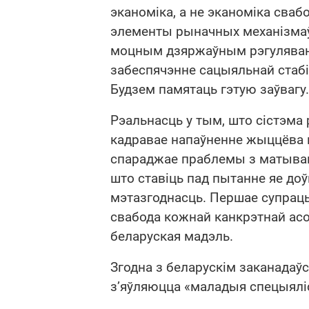
эканоміка, а не эканоміка сваб
элементы рыначных механізмаў,
моцным дзяржаўным рэгуляванн
забеспячэнне сацыяльнай стабі
Будзем памятаць гэтую заўвагу.
Рэальнасць у тым, што сістэма
кадравае напаўненне жыццёва ва
спараджае праблемы з матывац
што ставіць пад пытанне яе до
мэтазгоднасць. Першае супрацьс
свабода кожнай канкрэтнай асо
беларуская мадэль.
Згодна з беларускім заканадаў
з’яўляюцца «маладыя спецыялі