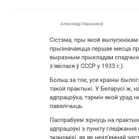
Аляксандр Паршанкоў
Сістэма, пры якой выпускнікам
прызначаецца першае месца пр
выразным прыкладам спадчыны
з’явілася ў СССР у 1933 г.).
Больш за тое, усе краіны былог
такой практыкі. У Беларусі ж, 
адпрацоўка, тэрмін якой урад н
павялічыць.
Паспрабуем зірнуць на практык
адпрацоўкі з пункту гледжання
эканомікі, як яе неад’емнай ча