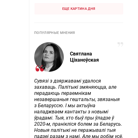
ЕЩЕ КАРТИНА ДНЯ
ПОПУЛЯРНЫЕ МНЕНИЯ
Святлана
Ціханоўская
Сувязі з дзяржавамі удалося
захаваць. Палітыкі змяняюцца, але
перадаюць пераемнікам
незавершаныя гештальты, звязаныя
з Беларуссю. І мы актыўна
наладжваем кантакты з новымі
ўрадамі. Тыя, хто быў пры ўладзе ў
2020-м, пранікліся болем за Беларусь.
Новыя палітыкі не перажывалі тыя
падзеі разам з намі. Але мы робім усё,