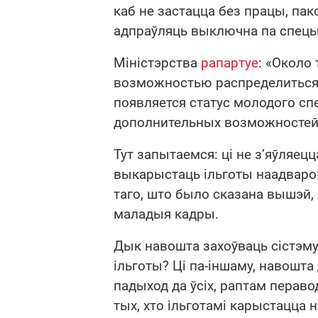
каб не застацца без працы, па
адпраўляць выключна па спецы
Міністэрства
рапартуе
: «Около
возможностью распределиться,
появляется статус молодого сп
дополнительных возможностей
Тут запытаемся: ці не з’яўляец
выкарыстаць ільготы наадварот
таго, што было сказана вышэй,
маладыя кадры.
Дык навошта захоўваць сістэму 
ільготы? Ці па-іншаму, навошта
падыход да ўсіх, раптам пераво
тых, хто ільготамі карыстацца 