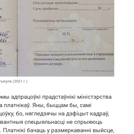
ыкула (2021 г.)
мы адпрацоўкі прадстаўнікі міністэрства
а платнікаў. Яны, быццам бы, самі
оўку, бо, нягледзячы на дэфіцыт кадраў,
евантныя спецыяльнасці не спрыяюць
 Платнікі бачаць у размеркаванні выйсце,