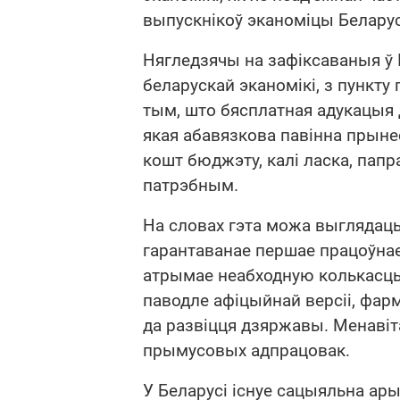
выпускнікоў эканоміцы Беларус
Нягледзячы на зафіксаваныя ў
беларускай эканомікі, з пункту
тым, што бясплатная адукацыя 
якая абавязкова павінна прыне
кошт бюджэту, калі ласка, папр
патрэбным.
На словах гэта можа выглядаць
гарантаванае першае працоўнае
атрымае неабходную колькасць 
паводле афіцыйнай версіі, фар
да развіцця дзяржавы. Менавіт
прымусовых адпрацовак.
У Беларусі існуе сацыяльна ар