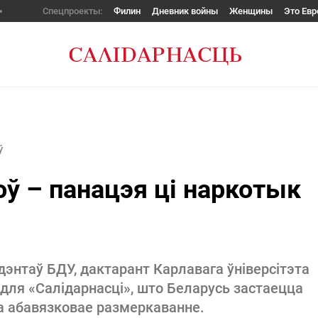
Спецпроекты:
Филин
Дневник войны
Женщины
Это Евр
ў
ў – панацэя ці наркотык
нтаў БДУ, дактарант Карлавага ўніверсітэта
 для «Салідарнасці», што Беларусь застаецца
ца абавязковае размеркаванне.