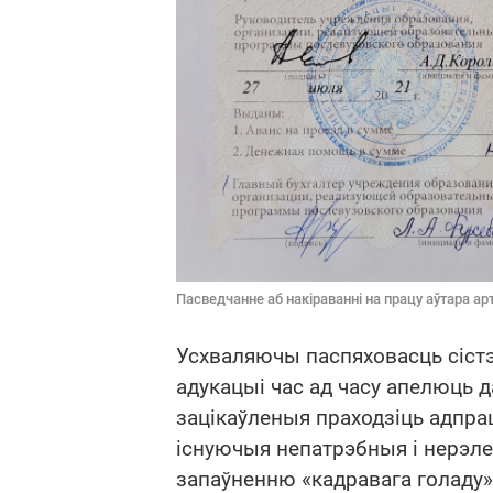
Пасведчанне аб накіраванні на працу аўтара арт
Усхваляючы паспяховасць сістэ
адукацыі час ад часу апелюць д
зацікаўленыя праходзіць адпрац
існуючыя непатрэбныя і нерэл
запаўненню «кадравага голаду».