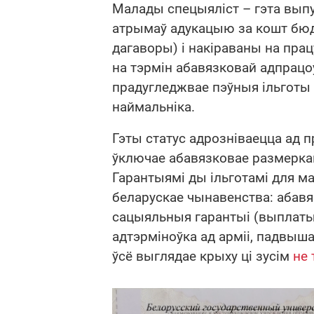
Малады спецыяліст – гэта выпу
атрымаў адукацыю за кошт бюд
дагаворы) і накіраваны на прац
на тэрмін абавязковай адпрацоўк
прадугледжвае пэўныя ільготы і 
наймальніка.
Гэты статус адрозніваецца ад п
ўключае абавязковае размерка
Гарантыямі ды ільготамі для м
беларускае чынавенства: абав
сацыяльныя гарантыі (выплаты 
адтэрміноўка ад арміі, падвыш
ўсё выглядае крыху ці зусім
не 