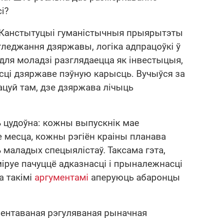
і?
 Канстытуцыі гуманістычныя прыярытэты
 гледжання дзяржавы, логіка адпрацоўкі ў
для моладзі разглядаецца як інвестыцыя,
сці дзяржаве пэўную карысць. Вучыўся за
ацуй там, дзе дзяржава лічыць
 цудоўна: кожны выпускнік мае
 месца, кожны рэгіён краіны планава
маладых спецыялістаў. Таксама гэта,
міруе пачуццё адказнасці і прыналежнасці
а такімі
аргументамі
аперуюць абаронцы
ыентаваная рэгуляваная рыначная