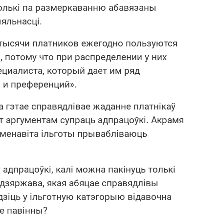
колькі па размеркаванню абавязаны
яльнасці.
 тысячи платников ежегодно пользуются
 потому что при распределении у них
ециалиста, который дает им ряд
 и преференций».
ца гэтае справядлівае жаданне платнікаў
 аргументам супраць адпрацоўкі. Акрамя
 менавіта ільготы прывабліваюць
адпрацоўкі, калі можна пакінуць толькі
 дзяржава, якая абяцае справядлівы
дзіць у ільготную катэгорыю відавочна
не павінны?