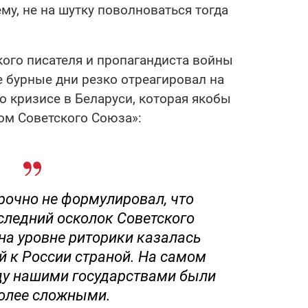
му, не на шутку поволноваться тогда
кого писателя и пропагандиста войны
е бурные дни резко отреагировал на
о кризисе в Беларуси, которая якобы
ом Советского Союза»:
рочно не формулировал, что
следний осколок Советского
на уровне риторики казалась
й к России страной. На самом
ду нашими государствами были
более сложными.