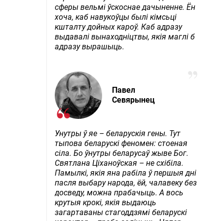
сферы вельмі ўскоснае дачыненне. Ён
хоча, каб навукоўцы былі кімсьці
кшталту дойных кароў. Каб адразу
выдавалі вынаходніцтвы, якія маглі б
адразу вырашыць.
Павел
Севярынец
Унутры ў яе – беларускія гены. Тут
тыпова беларускі феномен: стоеная
сіла. Бо ўнутры беларусаў жыве Бог.
Святлана Ціханоўская – не схібіла.
Памылкі, якія яна рабіла ў першыя дні
пасля выбару народа, ёй, чалавеку без
досведу, можна прабачыць. А вось
крутыя крокі, якія выдаюць
загартаваны стагоддзямі беларускі