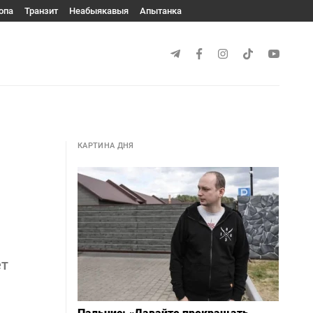
опа
Транзит
Неабыякавыя
Апытанка
КАРТИНА ДНЯ
ет