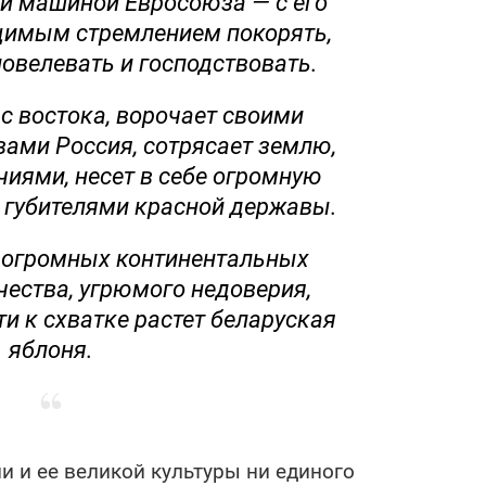
и машиной Евросоюза — с его
щимым стремлением покорять,
повелевать и господствовать.
 с востока, ворочает своими
ами Россия, сотрясает землю,
чиями, несет в себе огромную
й губителями красной державы.
х огромных континентальных
чества, угрюмого недоверия,
и к схватке растет беларуская
яблоня.
и и ее великой культуры ни единого