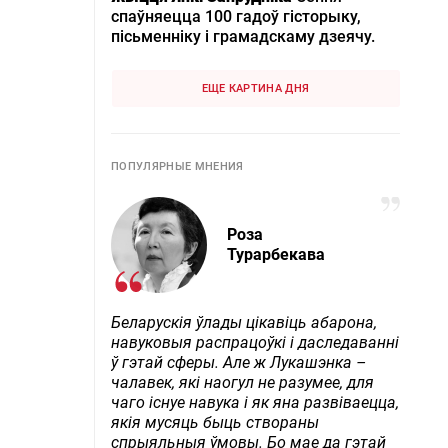
спаўняецца 100 гадоў гісторыку,
пісьменніку і грамадскаму дзеячу.
ЕЩЕ КАРТИНА ДНЯ
ПОПУЛЯРНЫЕ МНЕНИЯ
Роза
Турарбекава
Беларускія ўлады цікавіць абарона,
навуковыя распрацоўкі і даследаванні
ў гэтай сферы. Але ж Лукашэнка –
чалавек, які наогул не разумее, для
чаго існуе навука і як яна развіваецца,
якія мусяць быць створаны
спрыяльныя ўмовы. Бо мае да гэтай