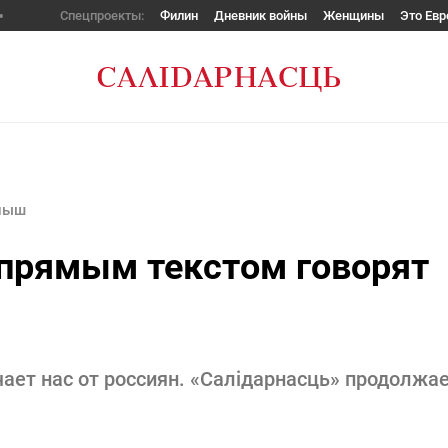
Спецпроекты:
Филин
Дневник войны
Женщины
Это Евр
ныш
 прямым текстом говорят
чает нас от россиян. «Салідарнасць» продолжа