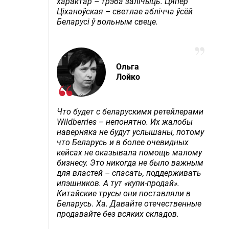
характар – трэба залічыць. Цяпер
Ціханоўская – светлае аблічча ўсёй
Беларусі ў вольным свеце.
Ольга
Лойко
Что будет с беларускими ретейлерами
Wildberries – непонятно. Их жалобы
наверняка не будут услышаны, потому
что Беларусь и в более очевидных
кейсах не оказывала помощь малому
бизнесу. Это никогда не было важным
для властей – спасать, поддерживать
ипэшников. А тут «купи-продай».
Китайские трусы они поставляли в
Беларусь. Ха. Давайте отечественные
продавайте без всяких складов.