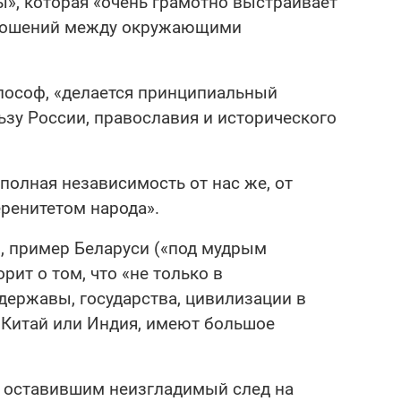
», которая «очень грамотно выстраивает
тношений между окружающими
лософ, «делается принципиальный
зу России, православия и исторического
 полная независимость от нас же, от
ренитетом народа».
н, пример Беларуси («под мудрым
ит о том, что «не только в
ержавы, государства, цивилизации в
, Китай или Индия, имеют большое
, оставившим неизгладимый след на