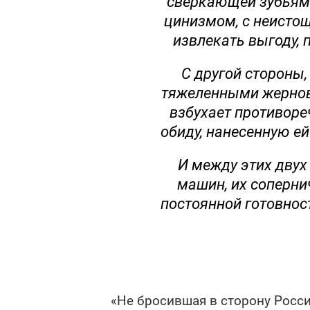
сверкающей зубьям
цинизмом, с неисто
извлекать выгоду, 
С другой стороны,
тяжеленными жернов
взбухает противоре
обиду, нанесенную е
И между этих дву
машин, их соперни
постоянной готовност
«Не бросившая в сторону Росси