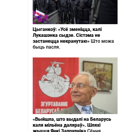
Цыганкоў: «Усё зменіцца, калі
Лукашэнка сыдзе. Сістэма не
застанецца некранутаю»
Што можа
быць пасля.
«Выйшла, што выдалі на Беларусь
каля мільёна даляраў». Шляхі
жыцця Янкі Запрудніка
Сёння