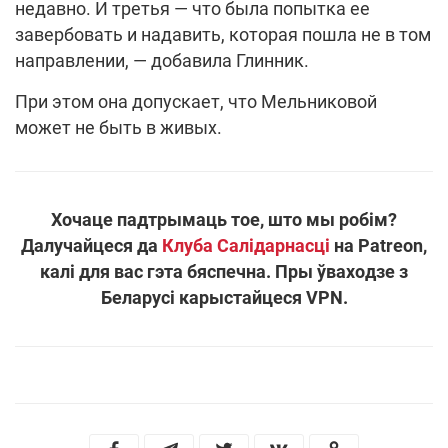
недавно. И третья — что была попытка ее
завербовать и надавить, которая пошла не в том
направлении, — добавила Глинник.
При этом она допускает, что Мельниковой
может не быть в живых.
Хочаце падтрымаць тое, што мы робім?
Далучайцеся да
Клуба Салідарнасці
на Patreon,
калі для вас гэта бяспечна. Пры ўваходзе з
Беларусі карыстайцеся VPN.