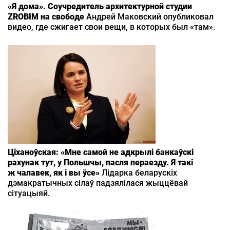
«Я дома». Соучредитель архитектурной студии
ZROBIM на свободе
Андрей Маковский опубликовал
видео, где сжигает свои вещи, в которых был «там».
Ціханоўская: «Мне самой не адкрылі банкаўскі
рахунак тут, у Польшчы, пасля пераезду. Я такі
ж чалавек, як і вы ўсе»
Лідарка беларускіх
дэмакратычных сілаў падзялілася жыццёвай
сітуацыяй.