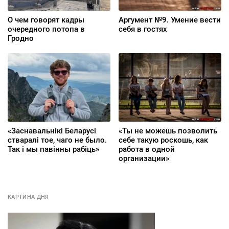
О чем говорят кадры
Аргумент №9. Умение вести
очередного потопа в
себя в гостях
Гродно
«Заснавальнікі Беларусі
«Ты не можешь позволить
стваралі тое, чаго не было.
себе такую роскошь, как
Так і мы павінны рабіць»
работа в одной
организации»
КАРТИНА ДНЯ