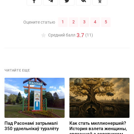
1
2
3
4
5
Оцените статью
3.7
Средний балл
(11)
ЧИТАЙТЕ ЕЩЕ
Пад Расонамі затрымалі
Как стать миллионершей?
350 удзельнікаў турзлёту
История взлета женщины,
связанной с соратником