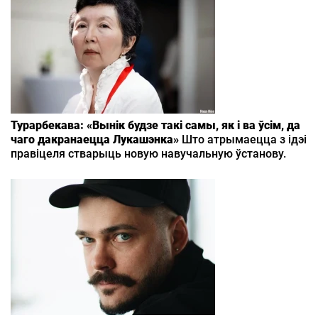
Турарбекава: «Вынік будзе такі самы, як і ва ўсім, да
чаго дакранаецца Лукашэнка»
Што атрымаецца з ідэі
правіцеля стварыць новую навучальную ўстанову.