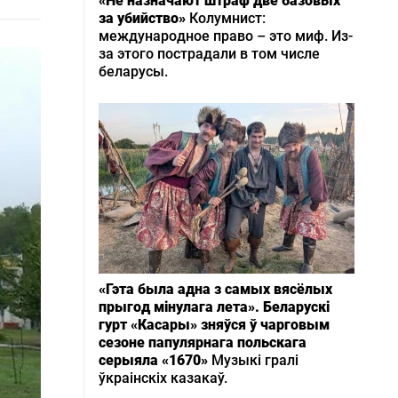
«Не назначают штраф две базовых
за убийство»
Колумнист:
международное право – это миф. Из-
за этого пострадали в том числе
беларусы.
«Гэта была адна з самых вясёлых
прыгод мінулага лета». Беларускі
гурт «Касары» зняўся ў чарговым
сезоне папулярнага польскага
серыяла «1670»
Музыкі гралі
ўкраінскіх казакаў.