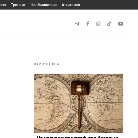
опа
Транзит
Неабыякавыя
Апытанка
КАРТИНА ДНЯ