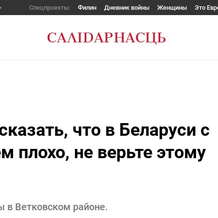
Спецпроекты:
Филин
Дневник войны
Женщины
Это Евр
сказать, что в Беларуси с
м плохо, не верьте этому
ы в Ветковском районе.