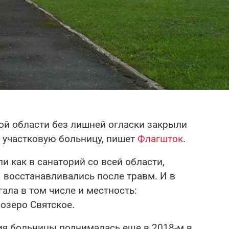
ой области без лишней огласки закрыли
 участковую больницу, пишет
Флагшток
.
и как в санаторий со всей области,
 восстанавливались после травм. И в
ала в том числе и местность:
озеро Святское.
ия больницы поднималась еще в 2018-м в