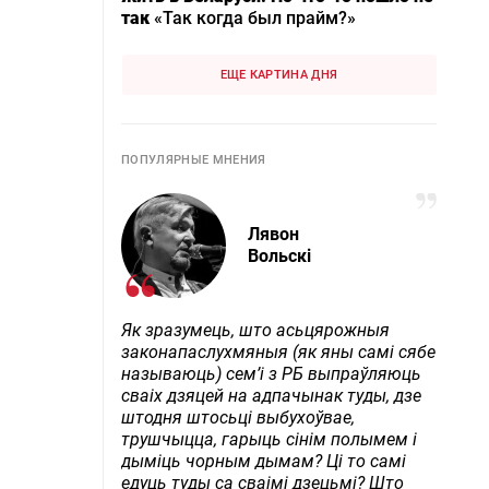
так
«Так когда был прайм?»
ЕЩЕ КАРТИНА ДНЯ
ПОПУЛЯРНЫЕ МНЕНИЯ
Лявон
Вольскі
Як зразумець, што асьцярожныя
законапаслухмяныя (як яны самі сябе
называюць) сем’і з РБ выпраўляюць
сваіх дзяцей на адпачынак туды, дзе
штодня штосьці выбухоўвае,
трушчыцца, гарыць сінім полымем і
дыміць чорным дымам? Ці то самі
едуць туды са сваімі дзецьмі? Што