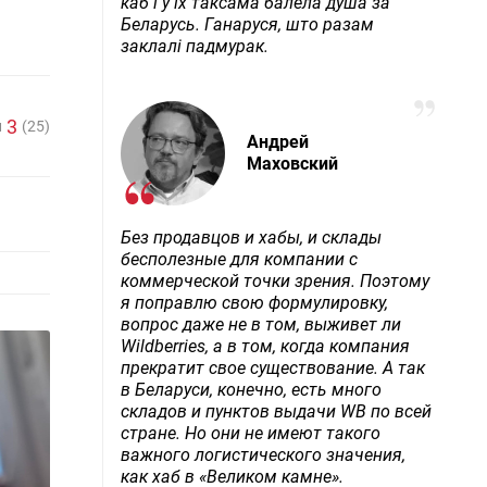
каб і ў іх таксама балела душа за
Беларусь. Ганаруся, што разам
заклалі падмурак.
3
л
(25)
Андрей
Маховский
Без продавцов и хабы, и склады
бесполезные для компании с
коммерческой точки зрения. Поэтому
я поправлю свою формулировку,
вопрос даже не в том, выживет ли
Wildberries, а в том, когда компания
прекратит свое существование. А так
в Беларуси, конечно, есть много
складов и пунктов выдачи WB по всей
стране. Но они не имеют такого
важного логистического значения,
как хаб в «Великом камне».