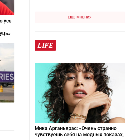
ЕЩЕ МНЕНИЯ
о ўсе
чуць»
LIFE
а
Мика Арганьярас: «Очень странно
чувствуешь себя на модных показах,