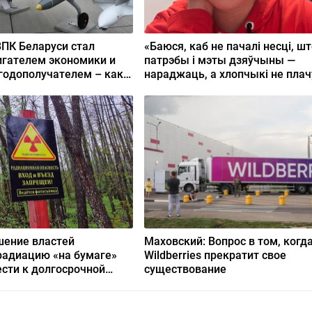
ВПК Беларуси стал
«Баюся, каб не пачалі несці, шт
гателем экономики и
патрэбы і мэты дзяўчыны —
годополучателем – как
нараджаць, а хлопчыкі не пла
то ни звучало»
шение властей
Маховский: Вопрос в том, когд
радиацию «на бумаге»
Wildberries прекратит свое
сти к долгосрочной
существование
ой катастрофе