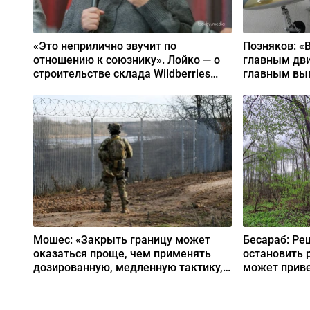
«Это неприлично звучит по
Позняков: «
отношению к союзнику». Лойко — о
главным дви
строительстве склада Wildberries
главным вы
под Минском
бы ужасно э
Мошес: «Закрыть границу может
Бесараб: Ре
оказаться проще, чем применять
остановить 
дозированную, медленную тактику,
может приве
что называется, «резать салями»
национальн