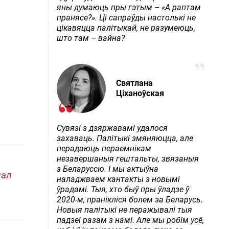
яны думаюць пры гэтым – «А раптам
пранясе?». Ці сапраўды настолькі не
цікавяцца палітыкай, не разумеюць,
што там – вайна?
Святлана
Ціханоўская
Сувязі з дзяржавамі удалося
захаваць. Палітыкі змяняюцца, але
перадаюць пераемнікам
незавершаныя гештальты, звязаныя
з Беларуссю. І мы актыўна
нал
наладжваем кантакты з новымі
ўрадамі. Тыя, хто быў пры ўладзе ў
2020-м, пранікліся болем за Беларусь.
Новыя палітыкі не перажывалі тыя
падзеі разам з намі. Але мы робім усё,