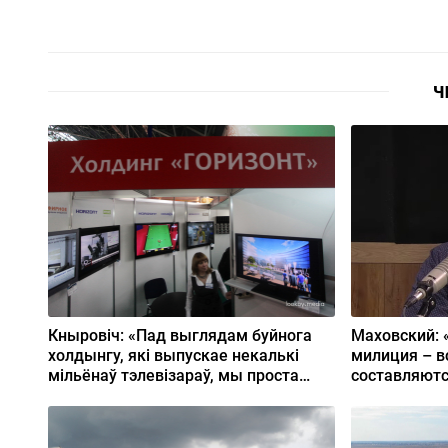
Ч
Кныровіч: «Пад выглядам буйнога
Маховский: 
холдынгу, які выпускае некалькі
милиция – в
мільёнаў тэлевізараў, мы проста
составляютс
збіраем чужую прадукцыю»
премии выпи
же!»