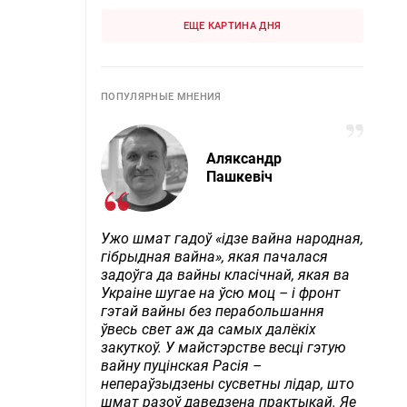
ЕЩЕ КАРТИНА ДНЯ
ПОПУЛЯРНЫЕ МНЕНИЯ
Аляксандр
Пашкевіч
Ужо шмат гадоў «ідзе вайна народная,
гібрыдная вайна», якая пачалася
задоўга да вайны класічнай, якая ва
Украіне шугае на ўсю моц – і фронт
гэтай вайны без перабольшання
ўвесь свет аж да самых далёкіх
закуткоў. У майстэрстве весці гэтую
вайну пуцінская Расія –
непераўзыдзены сусветны лідар, што
шмат разоў даведзена практыкай. Яе