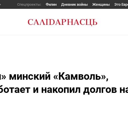
Спецпроекты:
Филин
Дневник войны
Женщины
Это Евр
» минский «Камволь»,
ботает и накопил долгов н