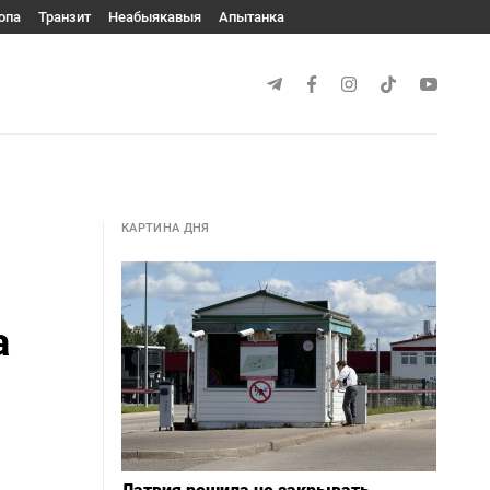
опа
Транзит
Неабыякавыя
Апытанка
КАРТИНА ДНЯ
а