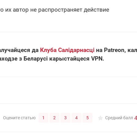
то их автор не распространяет действие
алучайцеся да
Клуба Салідарнасці
на Patreon, кал
аходзе з Беларусі карыстайцеся VPN.
4
1
2
3
4
5
Оцените статью
Средний балл