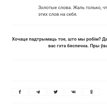
Золотые слова. Жаль только, ч
этих слов на себя.
Хочаце падтрымаць тое, што мы робім? Д
вас гэта бяспечна. Пры ўв