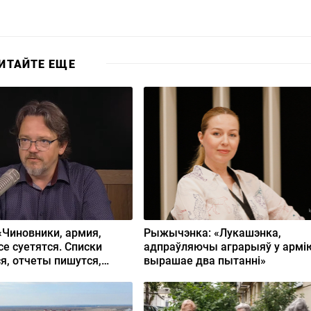
ИТАЙТЕ ЕЩЕ
«Чиновники, армия,
Рыжычэнка: «Лукашэнка,
се суетятся. Списки
адпраўляючы аграрыяў у армі
я, отчеты пишутся,
вырашае два пытанні»
сываются. Ну красота