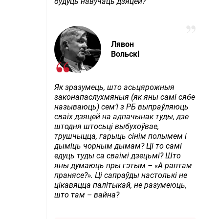
будуць навучаць дзяцей?
Лявон
Вольскі
Як зразумець, што асьцярожныя
законапаслухмяныя (як яны самі сябе
называюць) сем’і з РБ выпраўляюць
сваіх дзяцей на адпачынак туды, дзе
штодня штосьці выбухоўвае,
трушчыцца, гарыць сінім полымем і
дыміць чорным дымам? Ці то самі
едуць туды са сваімі дзецьмі? Што
яны думаюць пры гэтым – «А раптам
пранясе?». Ці сапраўды настолькі не
цікавяцца палітыкай, не разумеюць,
што там – вайна?