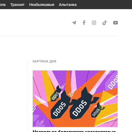
опа
Транзит
Неабыякавыя
Апытанка
КАРТИНА ДНЯ