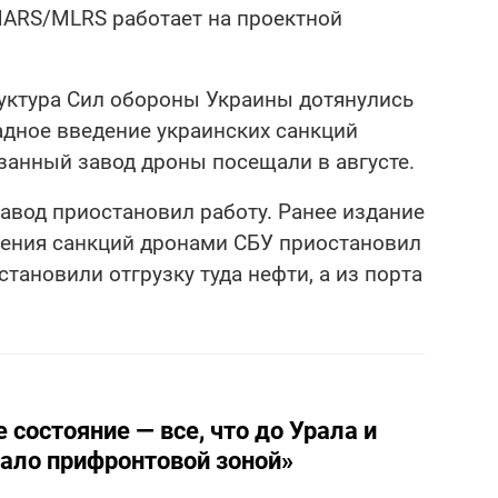
IMARS/MLRS работает на проектной
труктура Сил обороны Украины дотянулись
адное введение украинских санкций
азанный завод дроны посещали в августе.
завод приостановил работу. Ранее издание
дения санкций дронами СБУ приостановил
тановили отгрузку туда нефти, а из порта
состояние — все, что до Урала и
ало прифронтовой зоной»