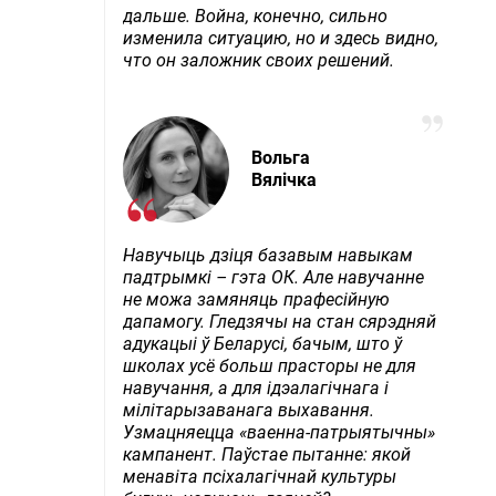
дальше. Война, конечно, сильно
изменила ситуацию, но и здесь видно,
что он заложник своих решений.
Вольга
Вялічка
Навучыць дзіця базавым навыкам
падтрымкі – гэта ОК. Але навучанне
не можа замяняць прафесійную
дапамогу. Гледзячы на стан сярэдняй
адукацыі ў Беларусі, бачым, што ў
школах усё больш прасторы не для
навучання, а для ідэалагічнага і
мілітарызаванага выхавання.
Узмацняецца «ваенна-патрыятычны»
кампанент. Паўстае пытанне: якой
менавіта псіхалагічнай культуры