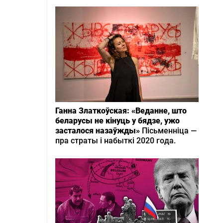
Ганна Златкоўская: «Веданне, што
беларусы не кінуць у бядзе, ужо
засталося назаўжды»
Пісьменніца —
пра страты і набыткі 2020 года.