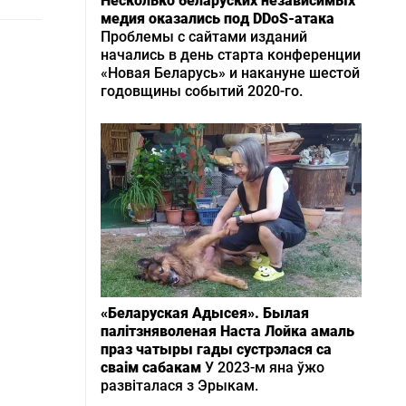
Несколько беларуских независимых
медия оказались под DDoS-атака
Проблемы с сайтами изданий
начались в день старта конференции
«Новая Беларусь» и накануне шестой
годовщины событий 2020-го.
«Беларуская Адысея». Былая
палітзняволеная Наста Лойка амаль
праз чатыры гады сустрэлася са
сваім сабакам
У 2023-м яна ўжо
развіталася з Эрыкам.