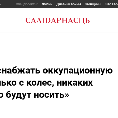
Спецпроекты:
Филин
Дневник войны
Женщины
Это Евр
снабжать оккупационную
ько с колес, никаких
о будут носить»