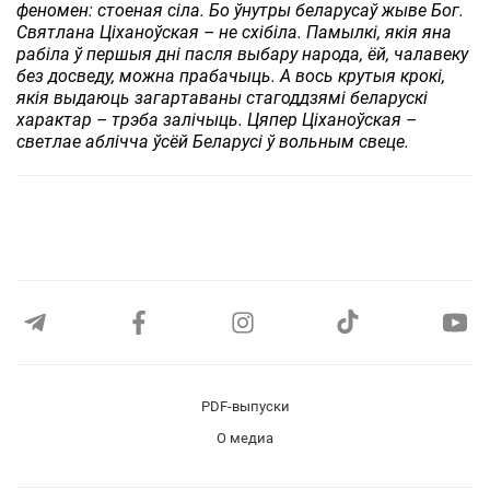
феномен: стоеная сіла. Бо ўнутры беларусаў жыве Бог.
Святлана Ціханоўская – не схібіла. Памылкі, якія яна
рабіла ў першыя дні пасля выбару народа, ёй, чалавеку
без досведу, можна прабачыць. А вось крутыя крокі,
якія выдаюць загартаваны стагоддзямі беларускі
характар – трэба залічыць. Цяпер Ціханоўская –
светлае аблічча ўсёй Беларусі ў вольным свеце.
PDF-выпуски
О медиа