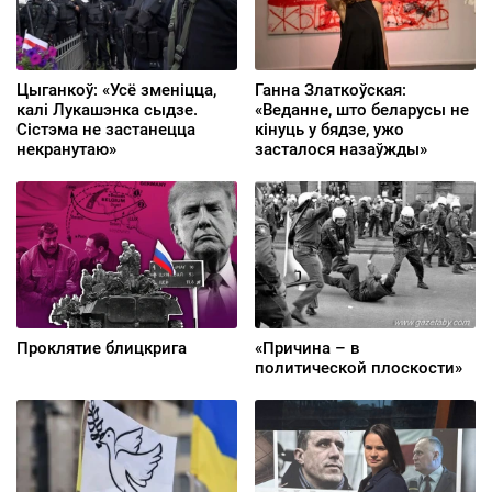
Цыганкоў: «Усё зменіцца,
Ганна Златкоўская:
калі Лукашэнка сыдзе.
«Веданне, што беларусы не
Сістэма не застанецца
кінуць у бядзе, ужо
некранутаю»
засталося назаўжды»
Проклятие блицкрига
«Причина – в
политической плоскости»