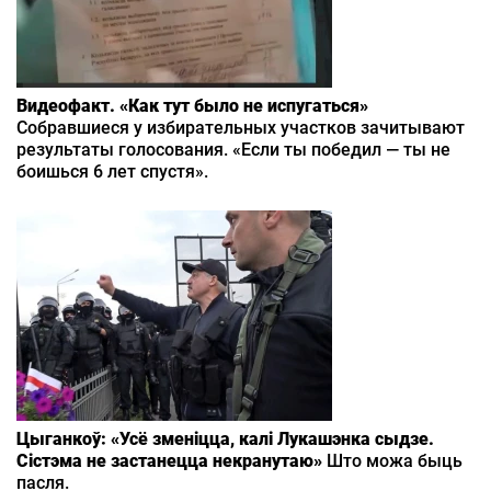
Видеофакт. «Как тут было не испугаться»
Собравшиеся у избирательных участков зачитывают
результаты голосования. «Если ты победил — ты не
боишься 6 лет спустя».
Цыганкоў: «Усё зменіцца, калі Лукашэнка сыдзе.
Сістэма не застанецца некранутаю»
Што можа быць
пасля.