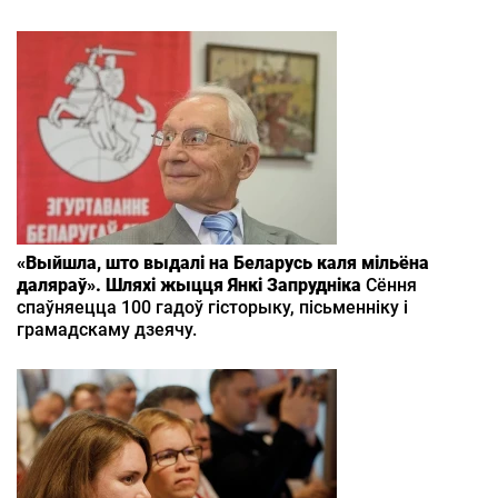
«Выйшла, што выдалі на Беларусь каля мільёна
даляраў». Шляхі жыцця Янкі Запрудніка
Сёння
спаўняецца 100 гадоў гісторыку, пісьменніку і
грамадскаму дзеячу.