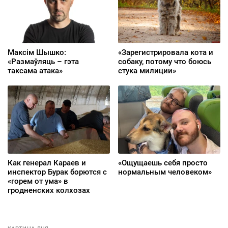
Максім Шышко:
«Зарегистрировала кота и
«Размаўляць – гэта
собаку, потому что боюсь
таксама атака»
стука милиции»
Как генерал Караев и
«Ощущаешь себя просто
инспектор Бурак борются с
нормальным человеком»
«горем от ума» в
гродненских колхозах