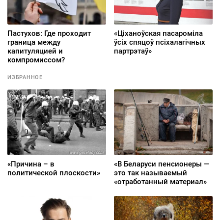
Пастухов: Где проходит
«Ціханоўская пасароміла
граница между
ўсіх спяцоў псіхалагічных
капитуляцией и
партрэтаў»
компромиссом?
ИЗБРАННОЕ
«Причина – в
«В Беларуси пенсионеры —
политической плоскости»
это так называемый
«отработанный материал»