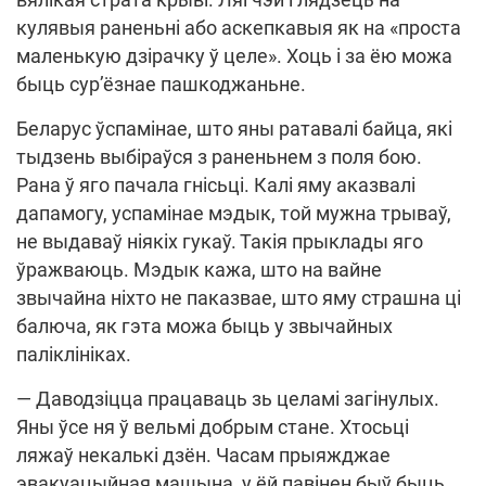
кулявыя раненьні або аскепкавыя як на «проста
маленькую дзірачку ў целе». Хоць і за ёю можа
быць сур’ёзнае пашкоджаньне.
Беларус ўспамінае, што яны ратавалі байца, які
тыдзень выбіраўся з раненьнем з поля бою.
Рана ў яго пачала гнісьці. Калі яму аказвалі
дапамогу, успамінае мэдык, той мужна трываў,
не выдаваў ніякіх гукаў. Такія прыклады яго
ўражваюць. Мэдык кажа, што на вайне
звычайна ніхто не паказвае, што яму страшна ці
балюча, як гэта можа быць у звычайных
паліклініках.
— Даводзіцца працаваць зь целамі загінулых.
Яны ўсе ня ў вельмі добрым стане. Хтосьці
ляжаў некалькі дзён. Часам прыяжджае
эвакуацыйная машына, у ёй павінен быў быць