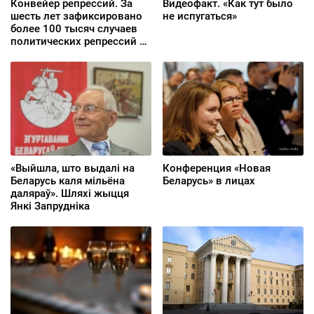
Конвейер репрессий. За
Видеофакт. «Как тут было
шесть лет зафиксировано
не испугаться»
более 100 тысяч случаев
политических репрессий —
«Вясна»
«Выйшла, што выдалі на
Конференция «Новая
Беларусь каля мільёна
Беларусь» в лицах
даляраў». Шляхі жыцця
Янкі Запрудніка