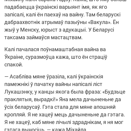
падабаецца ўкраінскі варыянт імя, як яго
запісалі, калі ён паехаў на вайну. Там беларускі
дабраахвотнік атрымаў пазыўны «Вакула». Ён
жыў у Менску, юрыст з адукацыі. У Беларусі
таксама займаўся мастацтвам.
Калі пачалася поўнамаштабная вайна ва
Ўкраіне, суразмоўца кажа, што ён страціў
спакой.
— Асабліва мяне ўразіла, калі ўкраінскія
памежнікі ў пачатку вайны напісалі ліст
Лукашэнку, у канцы якога была фраза: «Будзьце
праклятыя, вырадкі!» Яна мела дачыненьне да
ўсіх беларусаў. Гэта стала для мяне апошняй
кропляй. Я не хацеў мець дачыненьне да гэтага.
Я не хацеў, каб мяне лічылі здраднікам, я ня мог
гэтага выносіць, — кажа Міхайла.