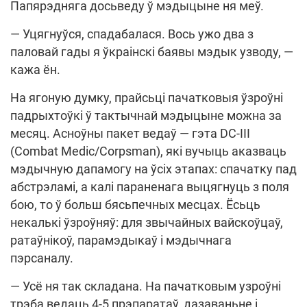
Папярэдняга досьведу ў мэдыцыне ня меў.
— Уцягнуўся, спадабалася. Вось ужо два з
паловай гады я ўкраінскі баявы мэдык узводу, —
кажа ён.
На ягоную думку, прайсьці пачатковыя ўзроўні
падрыхтоўкі ў тактычнай мэдыцыне можна за
месяц. Асноўны пакет ведаў — гэта DC-III
(Combat Medic/Corpsman), які вучыць аказваць
мэдычную дапамогу на ўсіх этапах: спачатку пад
абстрэламі, а калі параненага выцягнуць з поля
бою, то ў больш бясьпечных месцах. Ёсьць
некалькі ўзроўняў: для звычайных вайскоўцаў,
ратаўнікоў, парамэдыкаў і мэдычнага
пэрсаналу.
— Усё ня так складана. На пачатковым узроўні
трэба ведаць 4-5 прэпаратаў, дазаваньне і