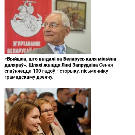
«Выйшла, што выдалі на Беларусь каля мільёна
даляраў». Шляхі жыцця Янкі Запрудніка
Сёння
спаўняецца 100 гадоў гісторыку, пісьменніку і
грамадскаму дзеячу.