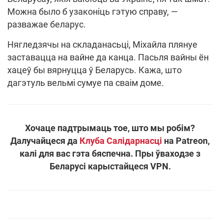
Можна было б узаконіць гэтую справу, —
разважае беларус.
Нягледзячы на складанасьці, Міхайла плянуе
заставацца на вайне да канца. Пасьля вайны ён
хацеў бы вярнуцца ў Беларусь. Кажа, што
дагэтуль вельмі сумуе па сваім доме.
Хочаце падтрымаць тое, што мы робім?
Далучайцеся да
Клуба Салідарнасці
на Patreon,
калі для вас гэта бяспечна. Пры ўваходзе з
Беларусі карыстайцеся VPN.