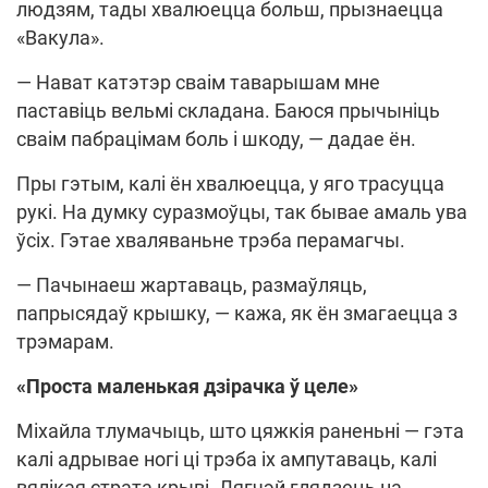
людзям, тады хвалюецца больш, прызнаецца
«Вакула».
— Нават катэтэр сваім таварышам мне
паставіць вельмі складана. Баюся прычыніць
сваім пабрацімам боль і шкоду, — дадае ён.
Пры гэтым, калі ён хвалюецца, у яго трасуцца
рукі. На думку суразмоўцы, так бывае амаль ува
ўсіх. Гэтае хваляваньне трэба перамагчы.
— Пачынаеш жартаваць, размаўляць,
папрысядаў крышку, — кажа, як ён змагаецца з
трэмарам.
«Проста маленькая дзірачка ў целе»
Міхайла тлумачыць, што цяжкія раненьні — гэта
калі адрывае ногі ці трэба іх ампутаваць, калі
вялікая страта крыві. Лягчэй глядзець на