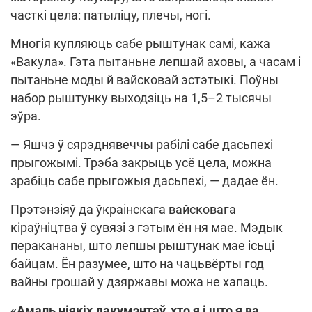
часткі цела: патыліцу, плечы, ногі.
Многія купляюць сабе рыштунак самі, кажа
«Вакула». Гэта пытаньне лепшай аховы, а часам і
пытаньне моды й вайсковай эстэтыкі. Поўны
набор рыштунку выходзіць на 1,5–2 тысячы
эўра.
— Яшчэ ў сярэднявеччы рабілі сабе дасьпехі
прыгожымі. Трэба закрыць усё цела, можна
зрабіць сабе прыгожыя дасьпехі, — дадае ён.
Прэтэнзіяў да ўкраінскага вайсковага
кіраўніцтва ў сувязі з гэтым ён ня мае. Мэдык
перакананы, што лепшы рыштунак мае ісьці
байцам. Ён разумее, што на чацьвёрты год
вайны грошай у дзяржавы можа не хапаць.
«Амаль ніякіх дакумэнтаў, хто я і што я ва