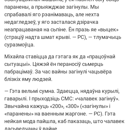
паранены, а прыяжджае загінулы. Мы
спрабавалі яго рэанімаваць, але нехта
недагледзеў, у яго засталася дзірачка
неапрацаваная на сьпіне. Ён празь яе «выцек»
(страціў надта шмат крыві. — РС), — тлумачыць
суразмоўца.
Міхайла ставіцца да гэтага як да «працоўнай
сытуацыі». Цяжэй ён пераносіў сьмерць
пабрацімаў. За час вайны загінулі чацьвёра
блізкіх яму людзей.
— Гэта вельмі сумна. Здаецца, нядаўна курылі,
гаварылі. І прыходзіць СМС: «чалавек загінуў».
Звычайна кажуць «200», «300» («загінулы» і
«паранены» на ваенным жаргоне. — РС). Гэта
нейкая мода пайшла, каб паказаць, што чалавек
дасьведчаны ў вайне.