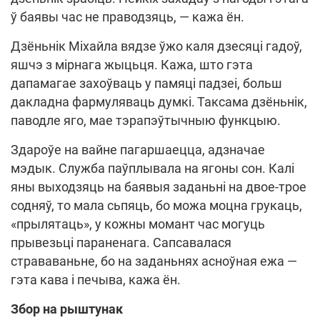
ў баявы час не праводзяць, — кажа ён.
Дзёньнік Міхайла вядзе ўжо каля дзесяці гадоў,
яшчэ з мірнага жыцьця. Кажа, што гэта
дапамагае захоўваць у памяці падзеі, больш
дакладна фармуляваць думкі. Таксама дзёньнік,
паводле яго, мае тэрапэўтычныю функцыю.
Здароўе на вайне пагаршаецца, адзначае
мэдык. Служба паўплывала на ягоны сон. Калі
яны выходзяць на баявыя заданьні на двое-трое
содняў, то мала сьпяць, бо можа моцна грукаць,
«прылятаць», у кожны момант час могуць
прывезьці параненага. Сапсавалася
страваваньне, бо на заданьнях асноўная ежа —
гэта кава і печыва, кажа ён.
Збор на рыштунак