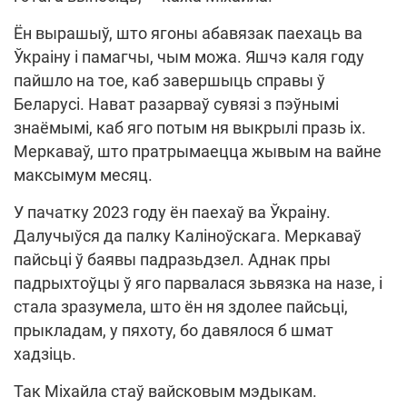
Ён вырашыў, што ягоны абавязак паехаць ва
Ўкраіну і памагчы, чым можа. Яшчэ каля году
пайшло на тое, каб завершыць справы ў
Беларусі. Нават разарваў сувязі з пэўнымі
знаёмымі, каб яго потым ня выкрылі празь іх.
Меркаваў, што пратрымаецца жывым на вайне
максымум месяц.
У пачатку 2023 году ён паехаў ва Ўкраіну.
Далучыўся да палку Каліноўскага. Меркаваў
пайсьці ў баявы падразьдзел. Аднак пры
падрыхтоўцы ў яго парвалася зьвязка на назе, і
стала зразумела, што ён ня здолее пайсьці,
прыкладам, у пяхоту, бо давялося б шмат
хадзіць.
Так Міхайла стаў вайсковым мэдыкам.