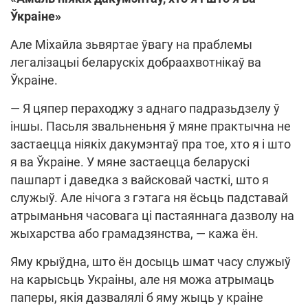
Ўкраіне»
Але Міхайла зьвяртае ўвагу на праблемы
легалізацыі беларускіх добраахвотнікаў ва
Ўкраіне.
— Я цяпер пераходжу з аднаго падразьдзелу ў
іншы. Пасьля звальненьня ў мяне практычна не
застаецца ніякіх дакумэнтаў пра тое, хто я і што
я ва Ўкраіне. У мяне застаецца беларускі
пашпарт і даведка з вайсковай часткі, што я
служыў. Але нічога з гэтага ня ёсьць падставай
атрыманьня часовага ці пастаяннага дазволу на
жыхарства або грамадзянства, — кажа ён.
Яму крыўдна, што ён досыць шмат часу служыў
на карысьць Украіны, але ня можа атрымаць
паперы, якія дазвалялі б яму жыць у краіне