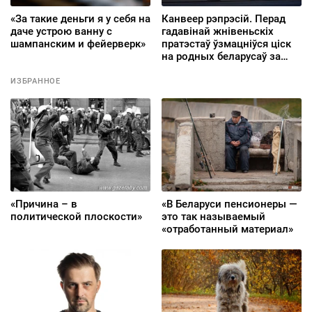
«За такие деньги я у себя на
Канвеер рэпрэсій. Перад
даче устрою ванну с
гадавінай жнівеньскіх
шампанским и фейерверк»
пратэстаў ўзмацніўся ціск
на родных беларусаў за
мяжой
ИЗБРАННОЕ
«Причина – в
«В Беларуси пенсионеры —
политической плоскости»
это так называемый
«отработанный материал»