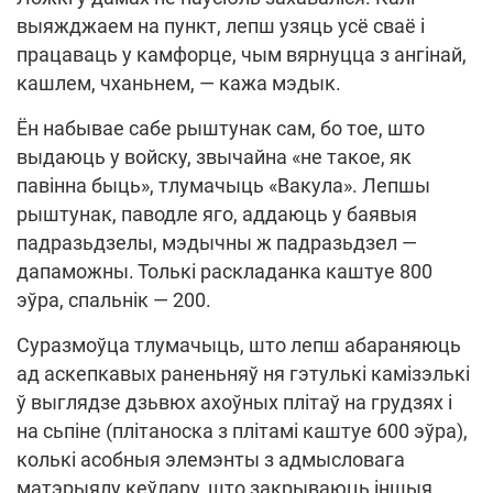
выяжджаем на пункт, лепш узяць усё сваё і
працаваць у камфорце, чым вярнуцца з ангінай,
кашлем, чханьнем, — кажа мэдык.
Ён набывае сабе рыштунак сам, бо тое, што
выдаюць у войску, звычайна «не такое, як
павінна быць», тлумачыць «Вакула». Лепшы
рыштунак, паводле яго, аддаюць у баявыя
падразьдзелы, мэдычны ж падразьдзел —
дапаможны. Толькі раскладанка каштуе 800
эўра, спальнік — 200.
Суразмоўца тлумачыць, што лепш абараняюць
ад аскепкавых раненьняў ня гэтулькі камізэлькі
ў выглядзе дзьвюх ахоўных плітаў на грудзях і
на сьпіне (плітаноска з плітамі каштуе 600 эўра),
колькі асобныя элемэнты з адмысловага
матэрыялу кеўлару, што закрываюць іншыя