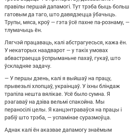
правілы першай дапамогі. Тут трэба быць больш
гатовым да таго, што давядзецца ўбачыць.
Трупы, мяса, кроў — гэта ўсё пахне па-рознаму, —
тлумачыць ён.
Лягчэй працаваць, калі абстрагуесься, кажа ён.
У некаторых наадварот — у такіх умовах
абвастраецца ўспрыманьне пахаў, гукаў, што
ўскладняе задачу.
— У першы дзень, калі я выйшаў на працу,
прывезьлі хлопцаў, украінцаў. У іхны бліндаж
трапіла нешта вялікае. Усё было сумна. Я
рэагаваў на дзіва вельмі спакойна. Мы
пераносілі целы. Я канцэнтраваўся на працы і
рабіў што трэба, — успамінае суразмоўца.
Аднак калі ён аказвае дапамогу знаёмым