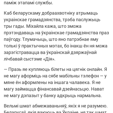
паміж этапамі службы.
Каб беларускаму добраахвотніку атрымаць
украінскае грамадзянства, трэба паслужыць
тры гады. Міхайла кажа, што зможа
прэтэндаваць на ўкраінскае грамадзянства праз
паўгоду. Тлумачыць, што яно патрэбнае яму
толькі ў практычных мэтах, бо інакш ён ня можа
зарэгістравацца ва ўкраінскай дзяржаўнай
лічбавай сыстэме «Дія».
— Празь яе купляюць білеты на цягнік онлайн. Я
не магу аформіць на сябе мабільны тэлефон — у
мяне ён аформлены на іншага чалавека. Я не
магу займацца фінансавай дзейнасьцю. Нават
не магу дэпазыт у банку адкрыць нармальна.
Вельмі шмат абмежаваньняў, якіх я не разумею.
Беларусаў, якія ваююць ва Ўкраіне, ня так шмат.