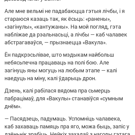
Але мне вельмі не падабаюцца гэтыя лічбы, і я
стараюся казаць так, як ёсьць: «ранены»,
«загінулы», «кантужаны». На мой погляд, гэта
набліжае да рэальнасьці, а лічбы — каб чалавек
абстрагаваўся, — прызнаецца «Вакула».
Ён падкрэсьлівае, што мэдыкам найбольш
небясьпечна працаваць на полі бою. Але
загінуць яны могуць на любым этапе — калі
наедуць на міну, калі ўдарыць дрон.
Дзень, калі рабілася вядома пра сьмерць
пабрацімаў, для «Вакулы» станавіўся «сумным
днём».
— Пасядзець, падумаць. Успомніць чалавека,
каб захаваць памяць пра яго, можа быць, запіс у
дзёньнік зрабіць. Нейкіх захадаў з нагоды гэтага