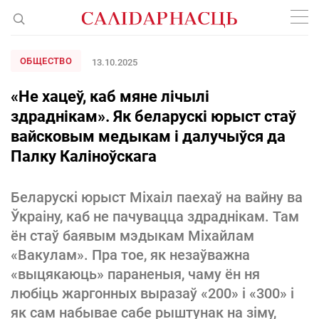
ОБЩЕСТВО
13.10.2025
«Не хацеў, каб мяне лічылі
здраднікам». Як беларускі юрыст стаў
вайсковым медыкам і далучыўся да
Палку Каліноўскага
Беларускі юрыст Міхаіл паехаў на вайну ва
Ўкраіну, каб не пачувацца здраднікам. Там
ён стаў баявым мэдыкам Міхайлам
«Вакулам». Пра тое, як незаўважна
«выцякаюць» параненыя, чаму ён ня
любіць жаргонных выразаў «200» і «300» і
як сам набывае сабе рыштунак на зіму,