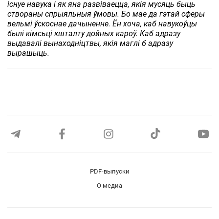
існуе навука і як яна развіваецца, якія мусяць быць
створаны спрыяльныя ўмовы. Бо мае да гэтай сферы
вельмі ўскоснае дачыненне. Ён хоча, каб навукоўцы
былі кімсьці кшталту дойных кароў. Каб адразу
выдавалі вынаходніцтвы, якія маглі б адразу
вырашыць.
PDF-выпуски
О медиа