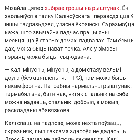
Міхайла цяпер
зьбірае грошы на рыштунак
. Ён
звольніўся з палку Каліноўскага і пераводзіцца ў
іншы падразьдзел, уласна ўкраінскі. Суразмоўца
кажа, што звычайна падчас працы яны
месьцяцца ў старых дамах, падвалах. Там ёсьць
дах, можа быць нават печка. Але ў зімовы
пэрыяд можа быць і сьцюдзёна.
— Калі мінус 15, мінус 10, а дом стаяў вельмі
доўга (без ацяпленьня. — РС), там можа быць
некамфортна. Патрэбны нармальны рыштунак:
тэрмабялізна, батнічак, які як спальнік на сябе
можна надзець, спальнікі добрыя, зімовыя,
раскладанкі абавязкова.
Калі спаць на падлозе, можа нехта поўзаць,
скразьняк, пыл таксама здароўя не дадасьць.
Ложкі ў дамах не паўсюль захаваліся. Калі