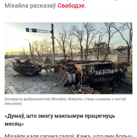
Міхайла расказаў
Свабодзе
.
Беларускі дабраахвотнік Міхайла «Вакула» (твар схаваны з мэтаў
бясьпекі)
«Думаў, што змагу максымум працягнуць
месяц»
Міхайлу каля сарака гадоў. Кажа, што яму больш