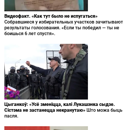
Видеофакт. «Как тут было не испугаться»
Собравшиеся у избирательных участков зачитывают
результаты голосования. «Если ты победил — ты не
боишься 6 лет спустя».
Цыганкоў: «Усё зменіцца, калі Лукашэнка сыдзе.
Сістэма не застанецца некранутаю»
Што можа быць
пасля.