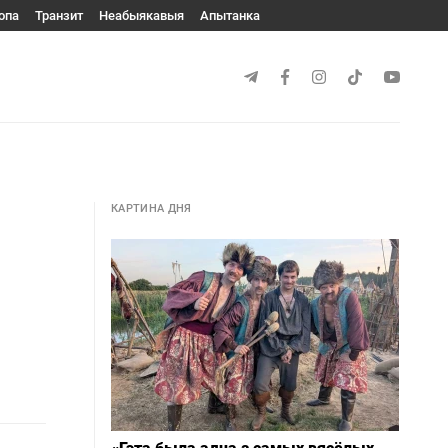
опа
Транзит
Неабыякавыя
Апытанка
КАРТИНА ДНЯ