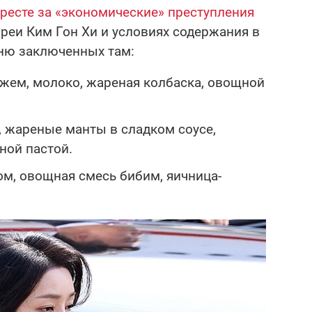
аресте за «экономические» преступления
еи Ким Гон Хи и условиях содержания в
ню заключенных там:
джем, молоко, жареная колбаска, овощной
, жареные манты в сладком соусе,
ной пастой.
ом, овощная смесь бибим, яичница-