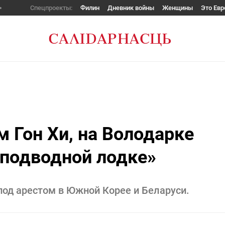
Спецпроекты:
Филин
Дневник войны
Женщины
Это Евр
м Гон Хи, на Володарке
«подводной лодке»
под арестом в Южной Корее и Беларуси.