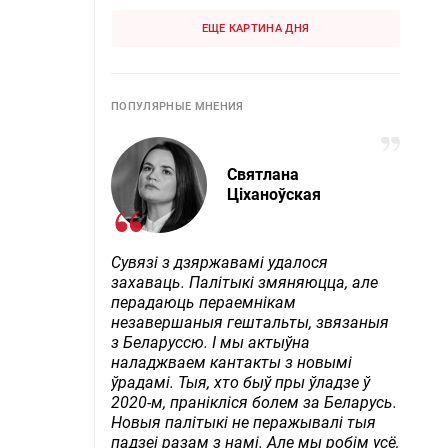
ЕЩЕ КАРТИНА ДНЯ
ПОПУЛЯРНЫЕ МНЕНИЯ
Святлана
Ціханоўская
Сувязі з дзяржавамі удалося
захаваць. Палітыкі змяняюцца, але
перадаюць пераемнікам
незавершаныя гештальты, звязаныя
з Беларуссю. І мы актыўна
наладжваем кантакты з новымі
ўрадамі. Тыя, хто быў пры ўладзе ў
2020-м, пранікліся болем за Беларусь.
Новыя палітыкі не перажывалі тыя
падзеі разам з намі. Але мы робім усё,