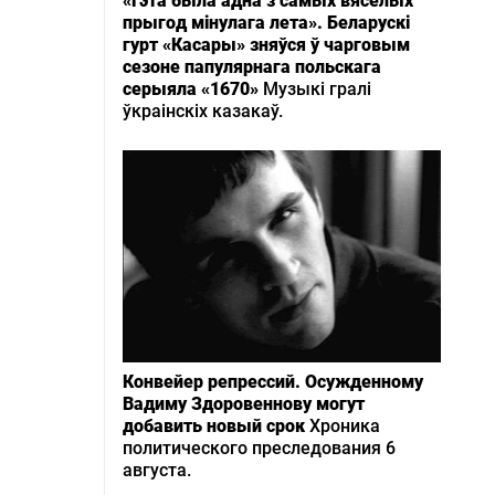
«Гэта была адна з самых вясёлых
прыгод мінулага лета». Беларускі
гурт «Касары» зняўся ў чарговым
сезоне папулярнага польскага
серыяла «1670»
Музыкі гралі
ўкраінскіх казакаў.
Конвейер репрессий. Осужденному
Вадиму Здоровеннову могут
добавить новый срок
Хроника
политического преследования 6
августа.