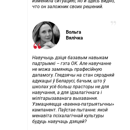
изменила ситуацию, но и здесь видно,
что он заложник своих решений.
Вольга
Вялічка
Навучыць дзіця базавым навыкам
падтрымкі – гэта ОК. Але навучанне
не можа замяняць прафесійную
дапамогу. Гледзячы на стан сярэдняй
адукацыі ў Беларусі, бачым, што ў
школах усё больш прасторы не для
навучання, а для ідэалагічнага і
мілітарызаванага выхавання.
Узмацняецца «ваенна-патрыятычны»
кампанент. Паўстае пытанне: якой
менавіта псіхалагічнай культуры
будуць навучаць дзяцей?