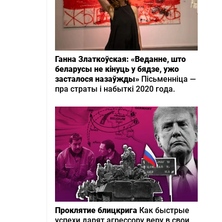
Ганна Златкоўская: «Веданне, што
беларусы не кінуць у бядзе, ужо
засталося назаўжды»
Пісьменніца —
пра страты і набыткі 2020 года.
Проклятие блицкрига
Как быстрые
успехи дарят агрессору веру в свои