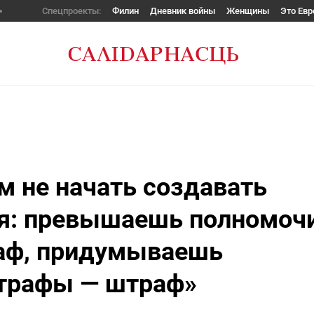
Спецпроекты:
Филин
Дневник войны
Женщины
Это Евр
м не начать создавать
я: превышаешь полномоч
аф, придумываешь
штрафы — штраф»