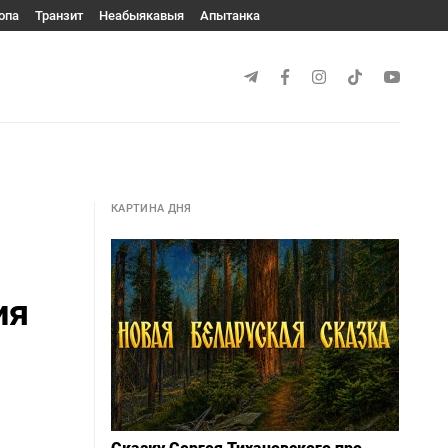
опа
Транзит
Неабыякавыя
Апытанка
КАРТИНА ДНЯ
ия