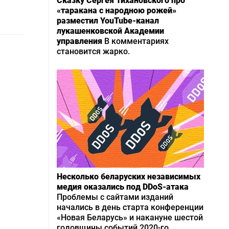
Сказку Сергея Тихановского про
«таракана с народною рожей»
разместил YouTube-канал
лукашенковской Академии
управления
В комментариях
становится жарко.
Несколько беларуских независимых
медия оказались под DDoS-атака
Проблемы с сайтами изданий
начались в день старта конференции
«Новая Беларусь» и накануне шестой
годовщины событий 2020-го.