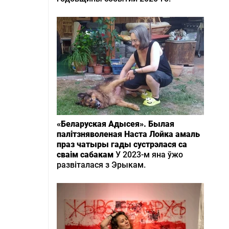
«Беларуская Адысея». Былая
палітзняволеная Наста Лойка амаль
праз чатыры гады сустрэлася са
сваім сабакам
У 2023-м яна ўжо
развіталася з Эрыкам.