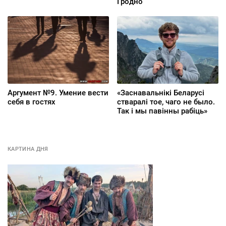
Гродно
Аргумент №9. Умение вести
«Заснавальнікі Беларусі
себя в гостях
стваралі тое, чаго не было.
Так і мы павінны рабіць»
КАРТИНА ДНЯ