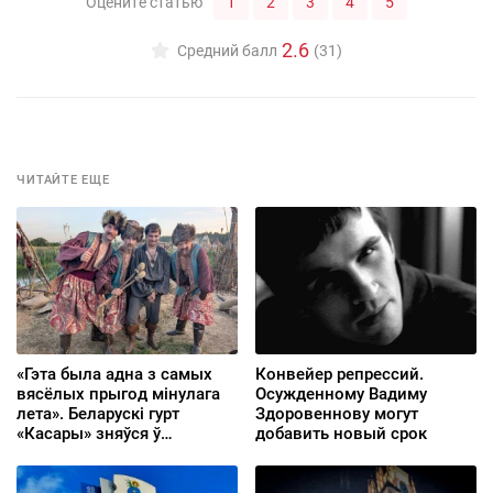
1
2
3
4
5
Оцените статью
2.6
Средний балл
(31)
ЧИТАЙТЕ ЕЩЕ
«Гэта была адна з самых
Конвейер репрессий.
вясёлых прыгод мінулага
Осужденному Вадиму
лета». Беларускі гурт
Здоровеннову могут
«Касары» зняўся ў
добавить новый срок
чарговым сезоне
папулярнага польскага