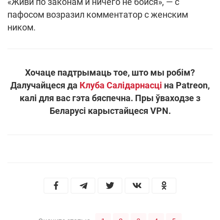
«Живи по законам и ничего не бойся», — с
пафосом возразил комментатор с женским
ником.
Хочаце падтрымаць тое, што мы робім?
Далучайцеся да
Клуба Салідарнасці
на Patreon,
калі для вас гэта бяспечна. Пры ўваходзе з
Беларусі карыстайцеся VPN.