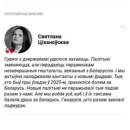
ПОПУЛЯРНЫЕ МНЕНИЯ
Святлана
Ціханоўская
Сувязі з дзяржавамі удалося захаваць. Палітыкі
змяняюцца, але перадаюць пераемнікам
незавершаныя гештальты, звязаныя з Беларуссю. І мы
актыўна наладжваем кантакты з новымі ўрадамі. Тыя,
хто быў пры ўладзе ў 2020-м, пранікліся болем за
Беларусь. Новыя палітыкі не перажывалі тыя падзеі
разам з намі. Але мы робім усё, каб і ў іх таксама
балела душа за Беларусь. Ганаруся, што разам заклалі
падмурак.