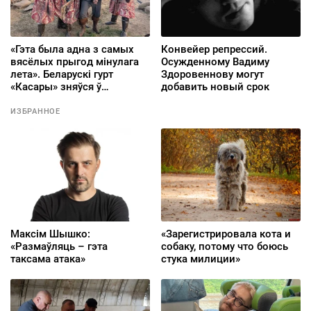
«Гэта была адна з самых
Конвейер репрессий.
вясёлых прыгод мінулага
Осужденному Вадиму
лета». Беларускі гурт
Здоровеннову могут
«Касары» зняўся ў
добавить новый срок
чарговым сезоне
папулярнага польскага
ИЗБРАННОЕ
серыяла «1670»
Максім Шышко:
«Зарегистрировала кота и
«Размаўляць – гэта
собаку, потому что боюсь
таксама атака»
стука милиции»