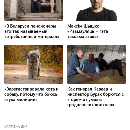
«В Беларуси пенсионеры —
Максім Шышко:
это так называемый
«Размаўляць – гэта
«отработанный материал»
таксама атака»
«Зарегистрировала кота и
Как генерал Караев и
собаку, потому что боюсь
инспектор Бурак борются с
стука милиции»
«горем от ума» в
гродненских колхозах
КАРТИНА ДНЯ