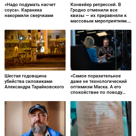
«Надо подумать насчет
Конвейер репрессий. В
соуса». Караника
Гродно отменили все
накормили сверчками
квизы — их приравняли к
массовым мероприятиям.
В Telegram создан
поддельный бот службы
эвакуации BYSOL
Шестая годовщина
«Самое поразительное
убийства силовиками
даже не технологический
Александра Тарайковского
оптимизм Маска. А его
спокойствие по поводу
утраты человеком
контроля»