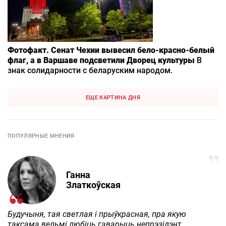
Фотофакт. Сенат Чехии вывесил бело-красно-белый
флаг, а в Варшаве подсветили Дворец культуры
В
знак солидарности с беларуским народом.
ЕЩЕ КАРТИНА ДНЯ
ПОПУЛЯРНЫЕ МНЕНИЯ
Ганна
Златкоўская
Будучыня, тая светлая і прыўкрасная, пра якую
таксама вельмі любіць гаварыць непрэзідэнт,