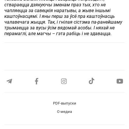
ствараецца дзякуючы зменам праз тых, хто не
чапляецца за савецкія наратывы, а жыве іншымі
каштоўнасцямі. І яны перш за ўсё пра каштоўнасць
чалавечага жыцця. Так, і гнілая сістэма па-ранейшаму
трымаецца за вусы ўсім вядомай асобы. І няхай не
перамаглі, але магчы – гэта рабіць і не здавацца.
PDF-выпуски
О медиа