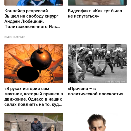
Конвейер репрессий.
Видеофакт. «Как тут было
Вышел на свободу хирург
не испугаться»
Андрей Любецкий.
Политзаключенного Илью
Веремеева поместили в
ШИЗО
ИЗБРАННОЕ
«В руках истории сам
«Причина – в
маятник, который пришел в
политической плоскости»
движение. Однако в наших
силах повлиять на то, куда
и с какой силой он
качнется»