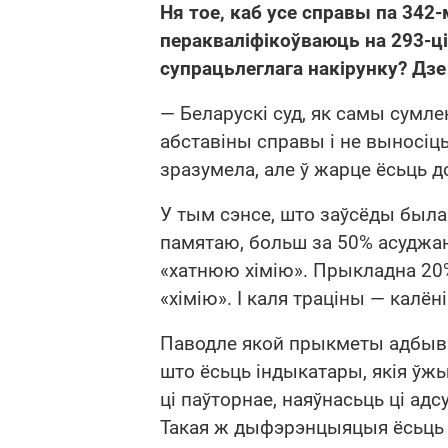
Ня тое, каб усе справы па 342-м
перакваліфікоўваюць на 293-ці
супрацьлеглага накірунку? Дзе
— Беларускі суд, як самы сумлен
абставіны справы і не выносіц
зразумела, але ў жарце ёсьць д
У тым сэнсе, што заўсёды была
памятаю, больш за 50% асуджа
«хатнюю хімію». Прыкладна 20
«хімію». І каля траціны — калён
Паводле якой прыкметы адбыв
што ёсьць індыкатары, якія ў
ці паўторнае, наяўнасьць ці адс
Такая ж дыфэрэнцыяцыя ёсьць 