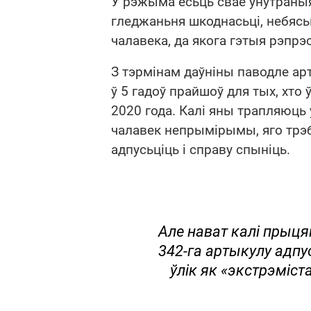
У рэжыма ёсьць свае ўнутраныя
гледжаньня шкоднасьці, небясьп
чалавека, да якога гэтыя рэпрэ
З тэрмінам даўніны паводле ар
ў 5 гадоў прайшоў для тых, хто 
2020 года. Калі яны трапляюць у
чалавек непрымірымы, яго трэба
адпусьціць і справу спыніць.
Але нават калі прыця
342-га артыкулу адпус
ўлік як «экстрэміст