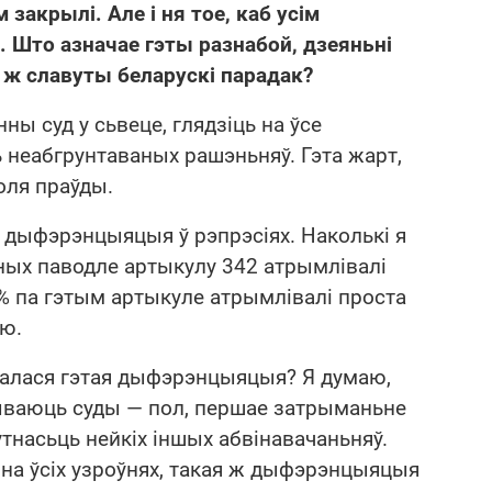
 закрылі. Але і ня тое, каб усім
. Што азначае гэты разнабой, дзеяньні
 ж славуты беларускі парадак?
ны суд у сьвеце, глядзіць на ўсе
ь неабгрунтаваных рашэньняў. Гэта жарт,
оля праўды.
 дыфэрэнцыяцыя ў рэпрэсіях. Наколькі я
ных паводле артыкулу 342 атрымлівалі
% па гэтым артыкуле атрымлівалі проста
ію.
алася гэтая дыфэрэнцыяцыя? Я думаю,
жываюць суды — пол, першае затрыманьне
утнасьць нейкіх іншых абвінавачаньняў.
на ўсіх узроўнях, такая ж дыфэрэнцыяцыя