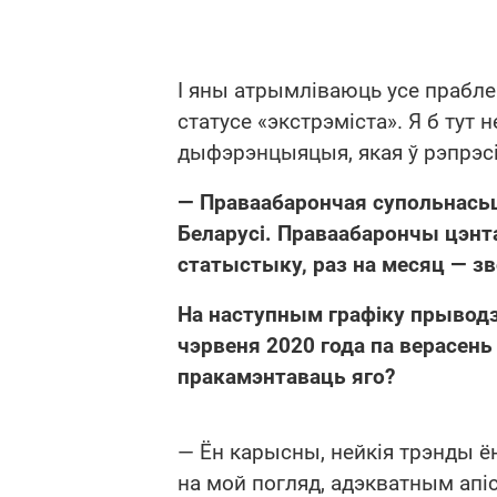
І яны атрымліваюць усе прабле
статусе «экстрэміста». Я б тут 
дыфэрэнцыяцыя, якая ў рэпрэс
— Праваабарончая супольнасьць
Беларусі. Праваабарончы цэнт
статыстыку, раз на месяц — з
На наступным графіку прывод
чэрвеня 2020 года па верасень
пракамэнтаваць яго?
— Ён карысны, нейкія трэнды ён
на мой погляд, адэкватным апіс