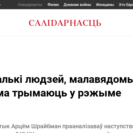
Спецпроекты:
Филин
Дневник войны
Женщины
Это Евр
алькі людзей, малавядом
сама трымаюць у рэжыме
тык Арцём Шрайбман прааналізаваў наступст