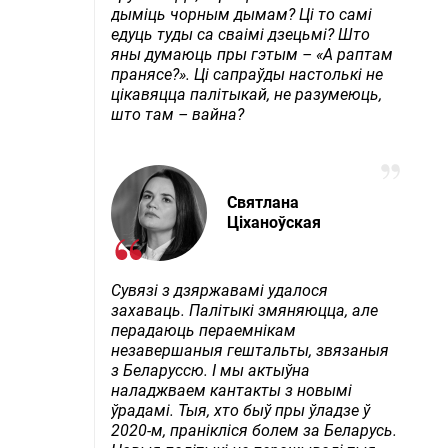
дыміць чорным дымам? Ці то самі
едуць туды са сваімі дзецьмі? Што
яны думаюць пры гэтым – «А раптам
пранясе?». Ці сапраўды настолькі не
цікавяцца палітыкай, не разумеюць,
што там – вайна?
Святлана
Ціханоўская
Сувязі з дзяржавамі удалося
захаваць. Палітыкі змяняюцца, але
перадаюць пераемнікам
незавершаныя гештальты, звязаныя
з Беларуссю. І мы актыўна
наладжваем кантакты з новымі
ўрадамі. Тыя, хто быў пры ўладзе ў
2020-м, пранікліся болем за Беларусь.