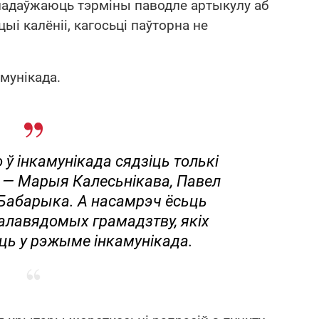
і падаўжаюць тэрміны паводле артыкулу аб
ыі калёніі, кагосьці паўторна не
мунікада.
ў інкамунікада сядзіць толькі
 — Марыя Калесьнікава, Павел
 Бабарыка. А насамрэч ёсьць
алавядомых грамадзтву, якіх
ь у рэжыме інкамунікада.