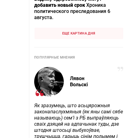
добавить новый срок
Хроника
политического преследования 6
августа.
ЕЩЕ КАРТИНА ДНЯ
ПОПУЛЯРНЫЕ МНЕНИЯ
Лявон
Вольскі
Як зразумець, што асьцярожныя
законапаслухмяныя (як яны самі сябе
называюць) сем’і з РБ выпраўляюць
сваіх дзяцей на адпачынак туды, дзе
штодня штосьці выбухоўвае,
трушчыцца, гарыць сінім полымем і