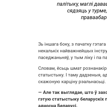
палітыку, маглі давац
сядзяць у турме
праваабар
Зь іншага боку, з пачатку гэтаг
некалькіх найважнейшых інстру
паседжаньняў, у тым ліку і па 
Словам, ёсьць шмат рознанакір
статыстыку. І таму дадзеныя, 
скажоную карціну рэальнасьці.
— Але так выглядае, што ў зах
гэтую статыстыку беларускіх 
адносна Беларусі.