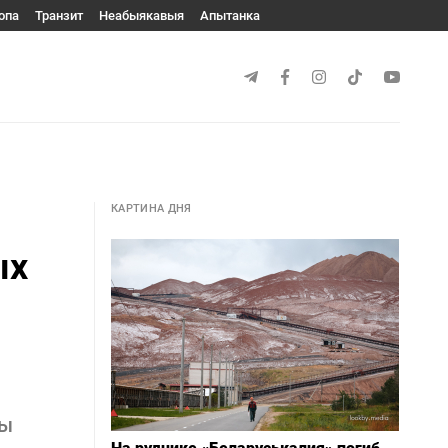
опа
Транзит
Неабыякавыя
Апытанка
КАРТИНА ДНЯ
ых
вы