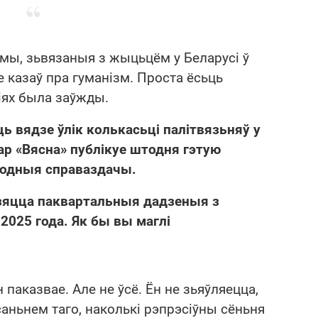
мы, зьвязаныя з жыцьцём у Беларусі ў
не казаў пра гуманізм. Проста ёсьць
іях была заўжды.
 вядзе ўлік колькасьці палітвязьняў у
ар «Вясна» публікуе штодня гэтую
водныя справаздачы.
зяцца паквартальныя дадзеныя з
 2025 года. Як бы вы маглі
 паказвае. Але не ўсё. Ён не зьяўляецца,
аньнем таго, наколькі рэпрэсіўны сёньня