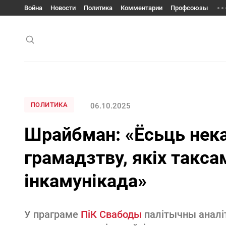
Война
Новости
Политика
Комментарии
Профсоюзы
ПОЛИТИКА
06.10.2025
Шрайбман: «Ёсьць нек
грамадзтву, якіх так
інкамунікада»
У праграме
ПіК Свабоды
палітычны аналі