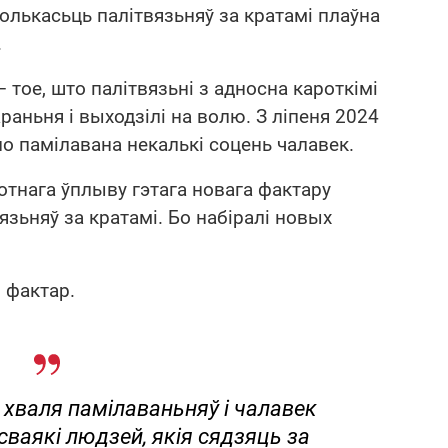
олькасьць палітвязьняў за кратамі плаўна
.
тое, што палітвязьні з адносна кароткімі
раньня і выходзілі на волю. З ліпеня 2024
ло памілавана некалькі соцень чалавек.
отнага ўплыву гэтага новага фактару
зьняў за кратамі. Бо набіралі новых
н фактар.
 хваля памілаваньняў і чалавек
 сваякі людзей, якія сядзяць за