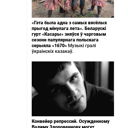
«Гэта была адна з самых вясёлых
прыгод мінулага лета». Беларускі
гурт «Касары» зняўся ў чарговым
сезоне папулярнага польскага
серыяла «1670»
Музыкі гралі
ўкраінскіх казакаў.
Конвейер репрессий. Осужденному
Вадиму Здоровеннову могут