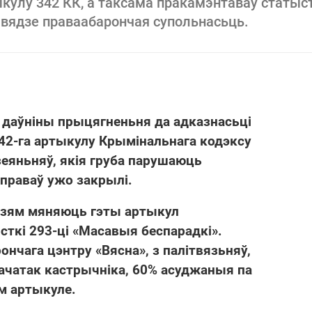
ыкулу 342 КК, а таксама пракамэнтаваў статыс
ю вядзе праваабарончая супольнасьць.
 даўніны прыцягненьня да адказнасьці
342-га артыкулу Крымінальнага кодэксу
зеяньняў, якія груба парушаюць
справаў ужо закрылі.
дзям мяняюць гэты артыкул
сткі 293-ці «Масавыя беспарадкі».
нчага цэнтру «Вясна», з палітвязьняў,
пачатак кастрычніка, 60% асуджаныя па
м артыкуле.