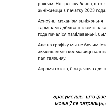
рэжым. На графіку бачна, што к
зьніжаецца з пачатку 2023 года
Асноўны мэханізм зьніжэньня — 
тэрмінамі адбывалі тэрмін пака
года пачаліся памілаваньні, бы
Але на графіку мы не бачым іст
зьмяншэньня колькасьці палітвя
палітвязьняў.
Акрамя гэтага, ёсьць яшчэ адзі
Зразумеўшы, што ідзе
можа ў яе патрапіць,