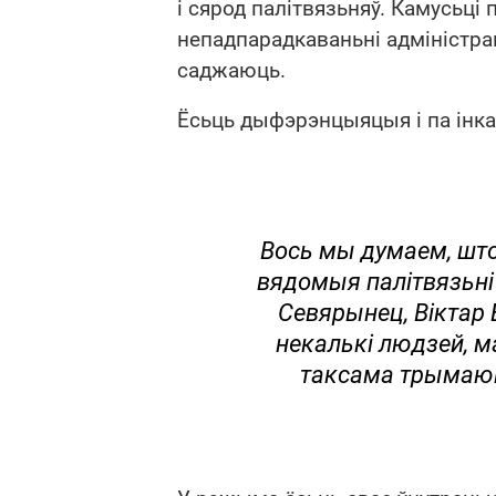
і сярод палітвязьняў. Камусьц
непадпарадкаваньні адміністрац
саджаюць.
Ёсьць дыфэрэнцыяцыя і па інка
Вось мы думаем, што 
вядомыя палітвязьні
Севярынец, Віктар
некалькі людзей, м
таксама трымаюц