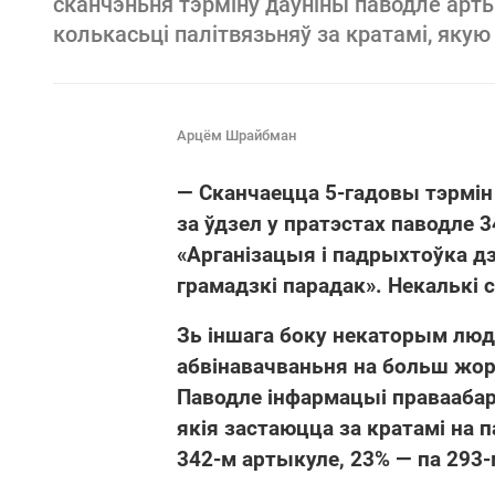
сканчэньня тэрміну даўніны паводле арт
колькасьці палітвязьняў за кратамі, яку
Арцём Шрайбман
— Сканчаецца 5-гадовы тэрмін
за ўдзел у пратэстах паводле 
«Арганізацыя і падрыхтоўка д
грамадзкі парадак».
Некалькі 
Зь іншага боку некаторым лю
абвінавачваньня на больш жор
Паводле інфармацыі праваабаро
якія застаюцца за кратамі на 
342-м артыкуле, 23% — па 293-