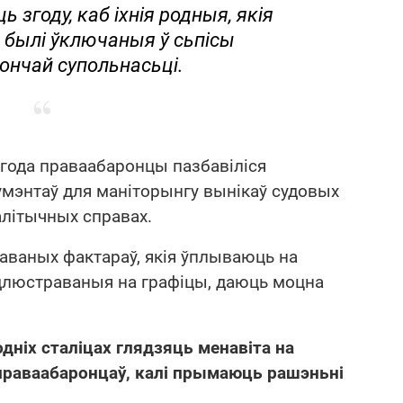
ь згоду, каб іхнія родныя, якія
, былі ўключаныя ў сьпісы
ончай супольнасьці.
а года праваабаронцы пазбавіліся
мэнтаў для маніторынгу вынікаў судовых
палітычных справах.
аваных фактараў, якія ўплываюць на
адлюстраваныя на графіцы, даюць моцна
одніх сталіцах глядзяць менавіта на
праваабаронцаў, калі прымаюць рашэньні