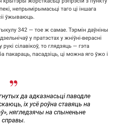
 крытэры жорсткасьці рэпрэсій з пункту
екі, непрымірымасьці таго ці іншага
сіі ўжываюць.
тыкулу 342 — тое ж самае. Тэрмін даўніны
ўдзельнічаў у пратэстах у жніўні-верасні
 рукі сілавікоў, то глядзяць — гэта
 пакараць, пасадзіць, ці можна яго ўжо і
гнутых да адказнасьці паводле
каюць, іх усё роўна ставяць на
аў», нягледзячы на спыненьне
справы.