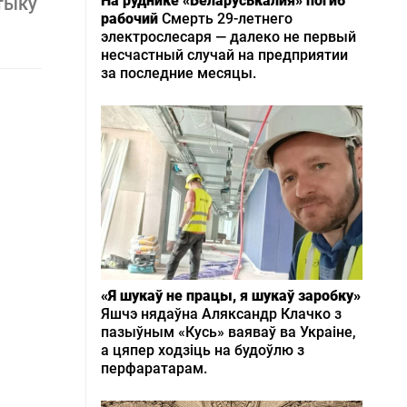
На руднике «Беларуськалия» погиб
тыку
рабочий
Смерть 29-летнего
электрослесаря — далеко не первый
несчастный случай на предприятии
за последние месяцы.
«Я шукаў не працы, я шукаў заробку»
Яшчэ нядаўна Аляксандр Клачко з
пазыўным «Кусь» ваяваў ва Украіне,
а цяпер ходзіць на будоўлю з
перфаратарам.