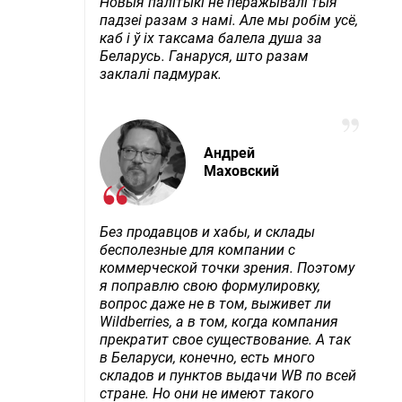
Новыя палітыкі не перажывалі тыя
падзеі разам з намі. Але мы робім усё,
каб і ў іх таксама балела душа за
Беларусь. Ганаруся, што разам
заклалі падмурак.
Андрей
Маховский
Без продавцов и хабы, и склады
бесполезные для компании с
коммерческой точки зрения. Поэтому
я поправлю свою формулировку,
вопрос даже не в том, выживет ли
Wildberries, а в том, когда компания
прекратит свое существование. А так
в Беларуси, конечно, есть много
складов и пунктов выдачи WB по всей
стране. Но они не имеют такого