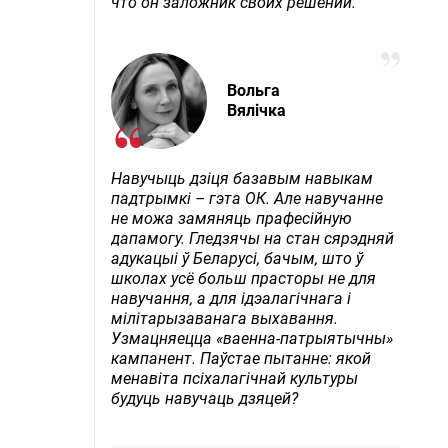
что он заложник своих решений.
Вольга
Вялічка
Навучыць дзіця базавым навыкам
падтрымкі – гэта ОК. Але навучанне
не можа замяняць прафесійную
дапамогу. Гледзячы на стан сярэдняй
адукацыі ў Беларусі, бачым, што ў
школах усё больш прасторы не для
навучання, а для ідэалагічнага і
мілітарызаванага выхавання.
Узмацняецца «ваенна-патрыятычны»
кампанент. Паўстае пытанне: якой
менавіта псіхалагічнай культуры
будуць навучаць дзяцей?