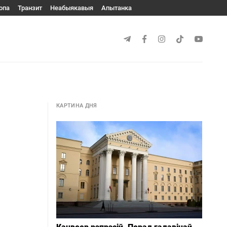
опа
Транзит
Неабыякавыя
Апытанка
КАРТИНА ДНЯ