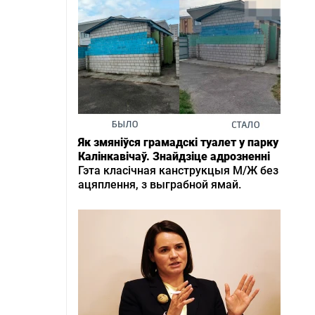
Як змяніўся грамадскі туалет у парку
Калінкавічаў. Знайдзіце адрозненні
Гэта класічная канструкцыя М/Ж без
ацяплення, з выграбной ямай.