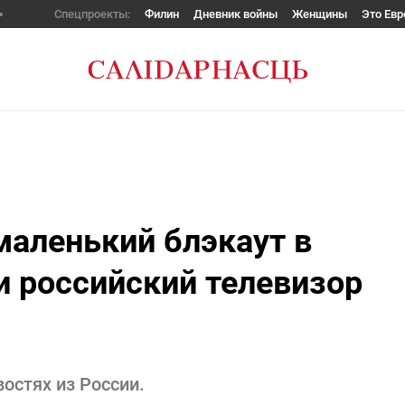
Спецпроекты:
Филин
Дневник войны
Женщины
Это Евр
маленький блэкаут в
и российский телевизор
востях из России.