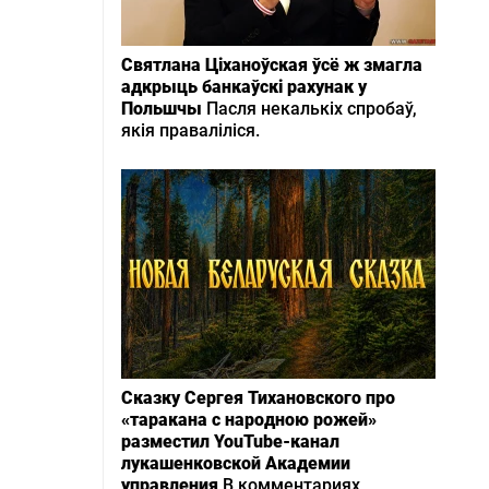
Святлана Ціханоўская ўсё ж змагла
адкрыць банкаўскі рахунак у
Польшчы
Пасля некалькіх спробаў,
якія праваліліся.
Сказку Сергея Тихановского про
«таракана с народною рожей»
разместил YouTube-канал
лукашенковской Академии
управления
В комментариях