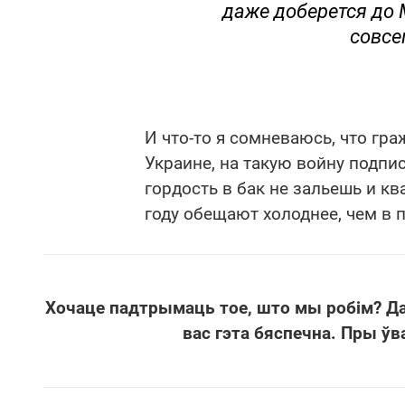
даже доберется до М
совсе
И что-то я сомневаюсь, что гр
Украине, на такую войну подп
гордость в бак не зальешь и кв
году обещают холоднее, чем в 
Хочаце падтрымаць тое, што мы робім? Д
вас гэта бяспечна. Пры ўв