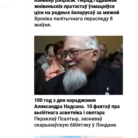
Канвеер рэпрэсій. Перад гадавінай
жнівеньскіх пратэстаў ўзмацніўся
ціск на родных беларусаў за мяжой
Хроніка палітычнага пераследу 8
жніўня.
100 год з дня нараджэння
Аляксандра Надсана. 10 фактаў пра
выбітнага асветніка і святара
Пераклаў Псалтыр, заснаваў
скарынаўскую бібіятэку ў Лондане.