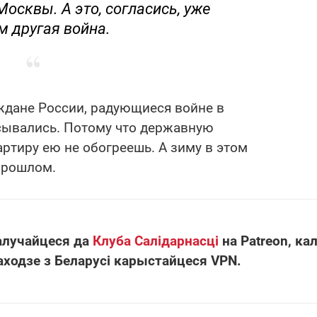
осквы. А это, согласись, уже
м другая война.
аждане России, радующиеся войне в
исывались. Потому что державную
артиру ею не обогреешь. А зиму в этом
прошлом.
алучайцеся да
Клуба Салідарнасці
на Patreon, кал
аходзе з Беларусі карыстайцеся VPN.