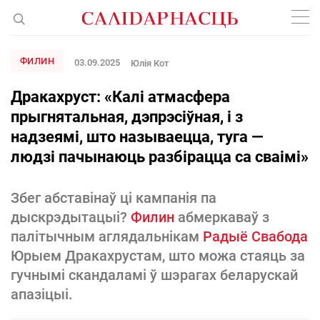
ФИЛИН
03.09.2025
Юлія Кот
Дракахруст: «Калі атмасфера
прыгнятальная, дэпрэсіўная, і з
надзеямі, што называецца, туга —
людзі пачынаюць разбірацца са сваімі»
Збег абставінаў ці кампанія па
дыскрэдытацыі?
Филин
абмеркаваў з
палітычным аглядальнікам
Радыё Свабода
Юрыем Дракахрустам, што можа стаяць за
гучнымі скандаламі ў шэрагах беларускай
апазіцыі.