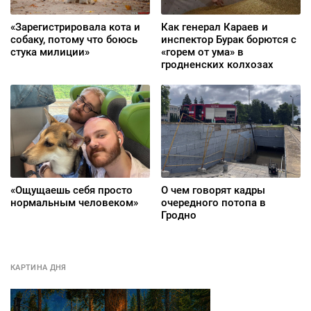
«Зарегистрировала кота и
Как генерал Караев и
собаку, потому что боюсь
инспектор Бурак борются с
стука милиции»
«горем от ума» в
гродненских колхозах
«Ощущаешь себя просто
О чем говорят кадры
нормальным человеком»
очередного потопа в
Гродно
КАРТИНА ДНЯ