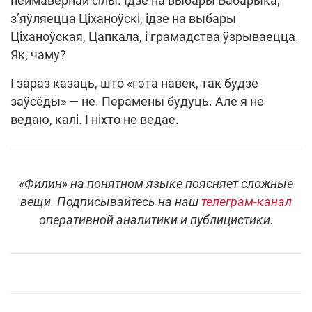
неймавернай сілы. Ідзе на выбары Бабарыка,
з’яўляецца Ціханоўскі, ідзе на выбары
Ціханоўская, Цапкала, і грамадства ўзрываецца.
Як, чаму?
І зараз казаць, што «гэта навек, так будзе
заўсёды» — не. Перамены будуць. Але я не
ведаю, калі. І ніхто не ведае.
«Филин» на понятном языке поясняет сложные
вещи. Подписывайтесь на наш
телеграм-канал
оперативной аналитики и публицистики.