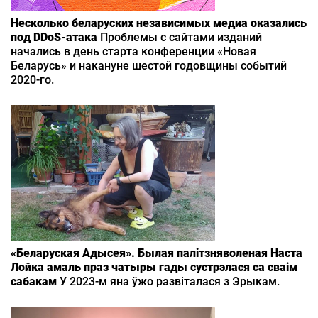
Несколько беларуских независимых медиa оказались
под DDoS-атака
Проблемы с сайтами изданий
начались в день старта конференции «Новая
Беларусь» и накануне шестой годовщины событий
2020-го.
«Беларуская Адысея». Былая палітзняволеная Наста
Лойка амаль праз чатыры гады сустрэлася са сваім
сабакам
У 2023-м яна ўжо развіталася з Эрыкам.