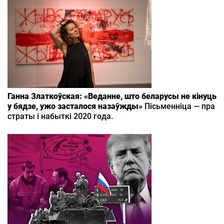
Ганна Златкоўская: «Веданне, што беларусы не кінуць
у бядзе, ужо засталося назаўжды»
Пісьменніца — пра
страты і набыткі 2020 года.