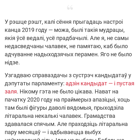
У рэшце рэшт, калі сёння прыгадаць настроі
канца 2019 году — можа, былі такія мудрацы,
якія ўсё ведалі, усё прадбачылі. Але я, не самы
недасведчаны чалавек, не памятаю, каб было
адчуванне надыходзячых перамен. Яго не было
нідзе.
Узгадваю справаздачы з сустрэч кандыдатаў у
дэпутаты парламенту:
адзін кандыдат — і пустая
заля
. Нікому гэта не было цікава. Нават на
пачатку 2020 году на праймерыз апазіцыі, хоць
там былі фігуры даволі вядомыя, прыходзіла
літаральна некалькі чалавек. Грамадства
здавалася спячым. Але праходзіць літаральна
пару месяцаў — і адбываецца выбух