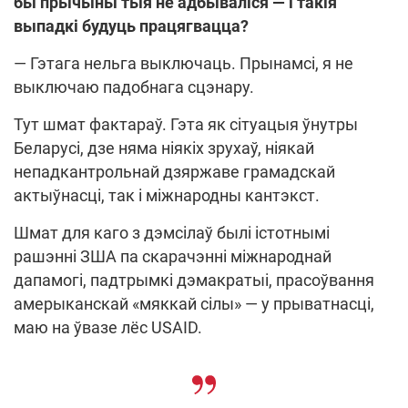
бы прычыны тыя не адбываліся — і такія
выпадкі будуць працягвацца?
— Гэтага нельга выключаць. Прынамсі, я не
выключаю падобнага сцэнару.
Тут шмат фактараў. Гэта як сітуацыя ўнутры
Беларусі, дзе няма ніякіх зрухаў, ніякай
непадкантрольнай дзяржаве грамадскай
актыўнасці, так і міжнародны кантэкст.
Шмат для каго з дэмсілаў былі істотнымі
рашэнні ЗША па скарачэнні міжнароднай
дапамогі, падтрымкі дэмакратыі, прасоўвання
амерыканскай «мяккай сілы» — у прыватнасці,
маю на ўвазе лёс USAID.