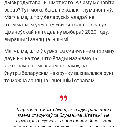
дыскрэдытаваць шмат каго. А чаму менавіта
зараз? Тут можа быць некалькі тлумачэнняў.
Магчыма, што ў беларускіх уладаў не
атрымалася ўчыніць «вывяржэнне з сану»
Ціханоўскай на гадавіну выбараў 2020 году,
вырашылі заняцца іншымі.
Магчыма, што ў сувязі са сканчэннем тэрміну
даўніны на тое, што ўлады называюць
«экстрэмісцкімі злачынствамі», на
ўнутрыбеларускім накірунку вызваліліся рукі —
то можна заняцца і знешнімі справамі.
Тэарэтычна можа быць, што адыграла ролю
змена стасункаў са Злучанымі Штатамі. Не
думаю, што сувязь тут шчыльная. Але — калі
ўладам не ўдалося змяніць статус Ціханоўскай, я