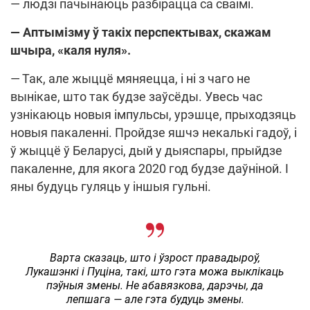
— людзі пачынаюць разбірацца са сваімі.
— Аптымізму ў такіх перспектывах, скажам
шчыра, «каля нуля».
— Так, але жыццё мяняецца, і ні з чаго не
вынікае, што так будзе заўсёды. Увесь час
узнікаюць новыя імпульсы, урэшце, прыходзяць
новыя пакаленні. Пройдзе яшчэ некалькі гадоў, і
ў жыццё ў Беларусі, дый у дыяспары, прыйдзе
пакаленне, для якога 2020 год будзе даўніной. І
яны будуць гуляць у іншыя гульні.
Варта сказаць, што і ўзрост правадыроў,
Лукашэнкі і Пуціна, такі, што гэта можа выклікаць
пэўныя змены. Не абавязкова, дарэчы, да
лепшага — але гэта будуць змены.