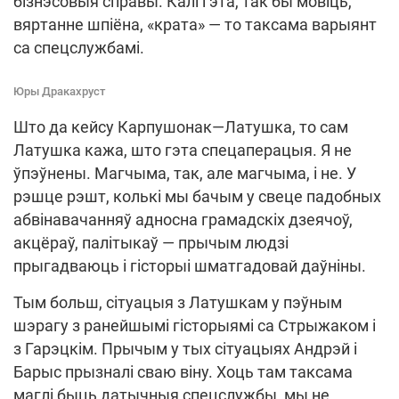
бізнэсовыя справы. Калі гэта, так бы мовіць,
вяртанне шпіёна, «крата» — то таксама варыянт
са спецслужбамі.
Юры Дракахруст
Што да кейсу Карпушонак—Латушка, то сам
Латушка кажа, што гэта спецаперацыя. Я не
ўпэўнены. Магчыма, так, але магчыма, і не. У
рэшце рэшт, колькі мы бачым у свеце падобных
абвінавачанняў адносна грамадскіх дзеячоў,
акцёраў, палітыкаў — прычым людзі
прыгадваюць і гісторыі шматгадовай даўніны.
Тым больш, сітуацыя з Латушкам у пэўным
шэрагу з ранейшымі гісторыямі са Стрыжаком і
з Гарэцкім. Прычым у тых сітуацыях Андрэй і
Барыс прызналі сваю віну. Хоць там таксама
маглі быць датычныя спецслужбы, мы не