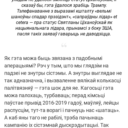
сказаў бы, гэта ўдалося зрабіць Трампу.
Тэлефанаванне з выразамі кшталту «вельмі
шаноўны спадар прэзідэнт», «сапраўдны лідар» et
cetera — пра статус Святланы Ціханоўскай як
нацыянальнага лідара, прынамсі з боку ЗША,
пасля такіх заяваў гаварыць не даводзіцца.
Як гэта можа быць звязана з падобнымі
аперацыямі? Рэч у тым, што мы глядзім на
падзеі не знутры сістэмы. А знутры выглядае не
так адназначна, і вызваленне вялікай колькасці
палітвязняў — гэта шок для яе. Кагосьці гэта
можа палохаць, турбаваць; перад кімсьці
паўстае прывід 2016-2019 гадоў, маўляў, лейцы
распусцім, тут-та ворагі і пачнуць нас «шатаць».
А каб яны таго не рабілі, трэба пачынаць
кампанію іх сістэмнай дыскрэдытацыі. Так