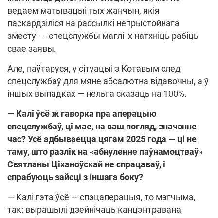
ведаем матывацыі тых жанчын, якія
паскардзіліся на рассылкі непрыстойнага
зместу — спецслужбы маглі іх натхніць рабіць
свае заявы.
Але, паўтаруся, у сітуацыі з Котавым след
спецслужбаў для мяне абсалютна відавочны, а ў
іншых выпадках — нельга сказаць на 100%.
— Калі ўсё ж гаворка пра аперацыю
спецслужбаў, ці мае, на ваш погляд, значэнне
час? Усё адбываецца цягам 2025 года — ці не
таму, што разлік на «абнуленне паўнамоцтваў»
Святланы Ціханоўскай не спрацаваў, і
спрабуюць зайсці з іншага боку?
— Калі гэта ўсё — спэцаперацыя, то магчыма,
так: вырашылі дзейнічаць канцэнтравана,