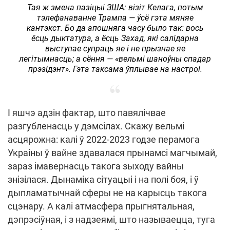
Тая ж змена пазіцыі ЗША: візіт Келага, потым
тэлефанаванне Трампа — ўсё гэта мяняе
кантэкст. Бо да апошняга часу было так: вось
ёсць дыктатура, а ёсць Захад, які салідарна
выступае супраць яе і не прызнае яе
легітымнасць; а сёння — «вельмі шаноўны спадар
прэзідэнт». Гэта таксама ўплывае на настроі.
І яшчэ адзін фактар, што павялічвае
разгубленасць у дэмсілах. Скажу вельмі
асцярожна: калі ў 2022-2023 годзе перамога
Украіны ў вайне здавалася прынамсі магчымай,
зараз імавернасць такога зыходу вайны
знізілася. Дынаміка сітуацыі і на полі боя, і ў
дыпламатычнай сферы не на карысць такога
сцэнару. А калі атмасфера прыгнятальная,
дэпрэсіўная, і з надзеямі, што называецца, туга