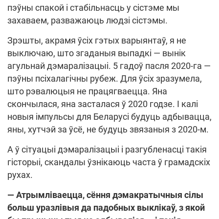
пэўны спакой і стабільнасць у сістэме мы
захаваем, разважаюць людзі сістэмы.
Зрэшты, акрамя ўсіх гэтых варыянтаў, я не
выключаю, што згаданыя выпадкі — вынік
агульнай дэмаралізацыі. 5 гадоў пасля 2020-га —
пэўны псіхалагічны рубеж. Для ўсіх зразумела,
што рэвалюцыя не працягваецца. Яна
скончылася, яна засталася ў 2020 годзе. І калі
новыя імпульсы для Беларусі будуць адбывацца,
яны, хутчэй за ўсё, не будуць звязаныя з 2020-м.
А ў сітуацыі дэмаралізацыі і разгубленасці такія
гісторыі, скандалы ўзнікаюць часта ў грамадскіх
рухах.
— Атрымліваецца, сёння дэмакратычныя сілы
больш уразлівыя да падобных выклікаў, з якой