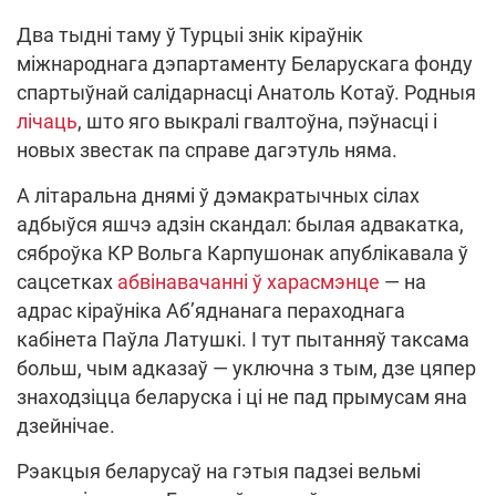
Два тыдні таму ў Турцыі знік кіраўнік
міжнароднага дэпартаменту Беларускага фонду
спартыўнай салідарнасці Анатоль Котаў. Родныя
лічаць
, што яго выкралі гвалтоўна, пэўнасці і
новых звестак па справе дагэтуль няма.
А літаральна днямі ў дэмакратычных сілах
адбыўся яшчэ адзін скандал: былая адвакатка,
сяброўка КР Вольга Карпушонак апублікавала ў
сацсетках
абвінавачанні ў харасмэнце
— на
адрас кіраўніка Аб’яднанага пераходнага
кабінета Паўла Латушкі. І тут пытанняў таксама
больш, чым адказаў — уключна з тым, дзе цяпер
знаходзіцца беларуска і ці не пад прымусам яна
дзейнічае.
Рэакцыя беларусаў на гэтыя падзеі вельмі