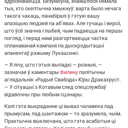
адрозніваецца. Безумоўна, знайшлося нямала
тых, хто скептычна хмыкнуў: варта было нечага
такога чакаць, панабіралі ў гэтую вашу
апазіцыю людзей па аб’явах. Але гучаць і версіі,
што ўсё значна глыбей, чым падаецца на першы
погляд, і перад намі разгортваецца частка
спланаванай кампаніі па дыскрэдытацыі
апанентаў рэжыму Лукашэнкі.
— Я лічу, што гэтыя выпадкі — розныя, —
зазначае ў каментары
Филину
палітычны
аглядальнік «Радыё Свабода» Юры Дракахруст.
— У сітуацыі з Котавым след спецслужбаў
відавочны пры любым сцэнары.
Калі гэта выкраданне ці вываз чалавека пад
прымусам, пад шантажом — то зразумела, чыім.
Практычна выключана, што гэта асабістыя ці