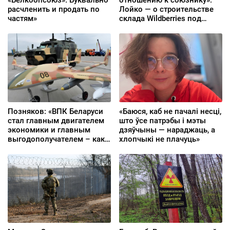
«Белкоопсоюз». Буквально
отношению к союзнику».
расчленить и продать по
Лойко — о строительстве
частям»
склада Wildberries под
Минском
Позняков: «ВПК Беларуси
«Баюся, каб не пачалі несці,
стал главным двигателем
што ўсе патрэбы і мэты
экономики и главным
дзяўчыны — нараджаць, а
выгодополучателем – как
хлопчыкі не плачуць»
бы ужасно это ни звучало»