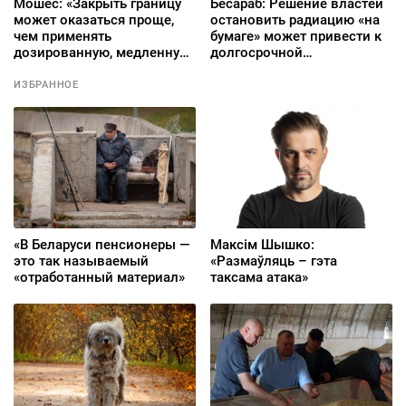
Мошес: «Закрыть границу
Бесараб: Решение властей
может оказаться проще,
остановить радиацию «на
чем применять
бумаге» может привести к
дозированную, медленную
долгосрочной
тактику, что называется,
национальной катастрофе
«резать салями»
ИЗБРАННОЕ
«В Беларуси пенсионеры —
Максім Шышко:
это так называемый
«Размаўляць – гэта
«отработанный материал»
таксама атака»