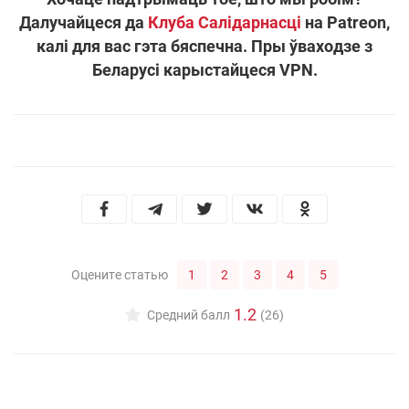
Далучайцеся да
Клуба Салідарнасці
на Patreon,
калі для вас гэта бяспечна. Пры ўваходзе з
Беларусі карыстайцеся VPN.
1
2
3
4
5
Оцените статью
1.2
Средний балл
(26)