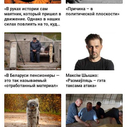
«В руках истории сам
«Причина – в
маятник, который пришел в
политической плоскости»
движение. Однако в наших
силах повлиять на то, куда
и с какой силой он
качнется»
«В Беларуси пенсионеры —
Максім Шышко:
это так называемый
«Размаўляць – гэта
«отработанный материал»
таксама атака»