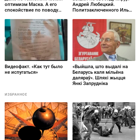
оптимизм Маска. А его
Андрей Любецкий.
спокойствие по поводу
Политзаключенного Илью
утраты человеком
Веремеева поместили в
контроля»
ШИЗО
Видеофакт. «Как тут было
«Выйшла, што выдалі на
не испугаться»
Беларусь каля мільёна
даляраў». Шляхі жыцця
Янкі Запрудніка
ИЗБРАННОЕ