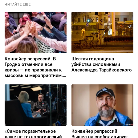
ЧИТАЙТЕ ЕЩЕ
Конвейер репрессий. В
Шестая годовщина
Гродно отменили все
убийства силовиками
квизы — их приравняли к
Александра Тарайковского
массовым мероприятиям.
В Telegram создан
поддельный бот службы
эвакуации BYSOL
«Самое поразительное
Конвейер репрессий.
даже не технологический
Вышел на свободу хирург