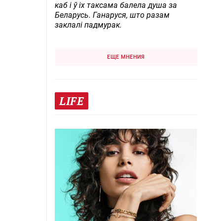
каб і ў іх таксама балела душа за
Беларусь. Ганаруся, што разам
заклалі падмурак.
ЕЩЕ МНЕНИЯ
LIFE