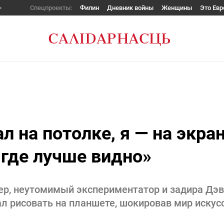
Спецпроекты:
Филин
Дневник войны
Женщины
Это Евр
 на потолке, я — на экран
 где лучше видно»
ер, неутомимый экспериментатор и задира Дэ
ал рисовать на планшете, шокировав мир искус