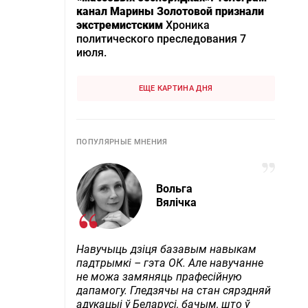
канал Марины Золотовой признали
экстремистским
Хроника
политического преследования 7
июля.
ЕЩЕ КАРТИНА ДНЯ
ПОПУЛЯРНЫЕ МНЕНИЯ
Вольга
Вялічка
Навучыць дзіця базавым навыкам
падтрымкі – гэта ОК. Але навучанне
не можа замяняць прафесійную
дапамогу. Гледзячы на стан сярэдняй
адукацыі ў Беларусі, бачым, што ў