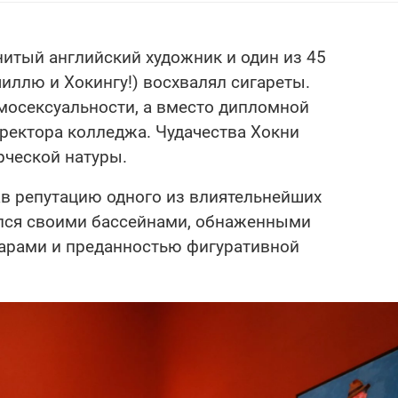
итый английский художник и один из 45
иллю и Хокингу!) восхвалял cигapeты.
омосексуальности, а вместо дипломной
ректора колледжа. Чудачества Хокни
рческой натуры.
ав репутацию одного из влиятельнейших
ился своими бассейнами, обнаженными
рами и преданностью фигуративной