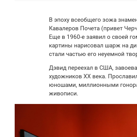
В эпоху всеобщего зожа знамен
Кавалеров Почета (привет Черч
Еще в 1960-е заявил о своей г
картины нарисовал шарж на ди
стали частью его неуемной тво
Дэвид переехал в США, завоев
художников XX века. Прослав
юношами, миллионными гонора
живописи.