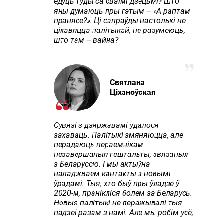
едуць туды са сваімі дзецьмі? Што
яны думаюць пры гэтым – «А раптам
пранясе?». Ці сапраўды настолькі не
цікавяцца палітыкай, не разумеюць,
што там – вайна?
Святлана
Ціханоўская
Сувязі з дзяржавамі удалося
захаваць. Палітыкі змяняюцца, але
перадаюць пераемнікам
незавершаныя гештальты, звязаныя
з Беларуссю. І мы актыўна
наладжваем кантакты з новымі
ўрадамі. Тыя, хто быў пры ўладзе ў
2020-м, пранікліся болем за Беларусь.
Новыя палітыкі не перажывалі тыя
падзеі разам з намі. Але мы робім усё,