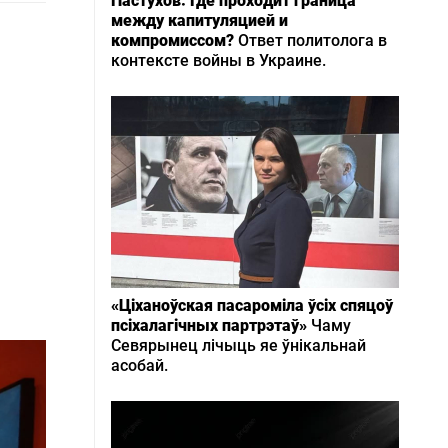
Пастухов: Где проходит граница
между капитуляцией и
компромиссом?
Ответ политолога в
контексте войны в Украине.
«Ціханоўская пасароміла ўсіх спяцоў
псіхалагічных партрэтаў»
Чаму
Севярынец лічыць яе ўнікальнай
асобай.