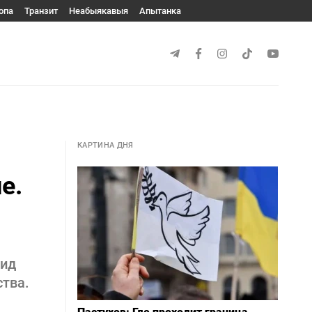
опа
Транзит
Неабыякавыя
Апытанка
КАРТИНА ДНЯ
е.
вид
ства.