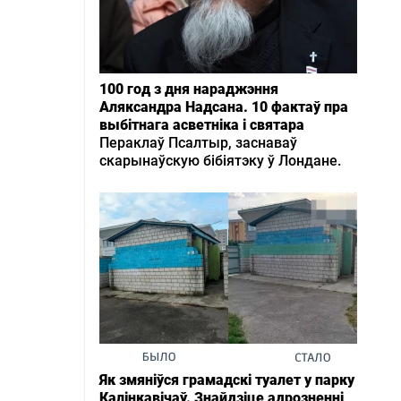
100 год з дня нараджэння
Аляксандра Надсана. 10 фактаў пра
выбітнага асветніка і святара
Пераклаў Псалтыр, заснаваў
скарынаўскую бібіятэку ў Лондане.
Як змяніўся грамадскі туалет у парку
Калінкавічаў. Знайдзіце адрозненні