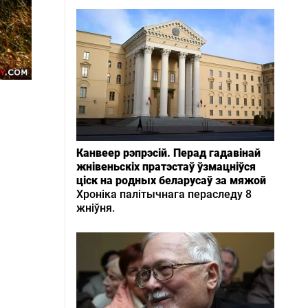
Канвеер рэпрэсій. Перад гадавінай
жнівеньскіх пратэстаў ўзмацніўся
ціск на родных беларусаў за мяжой
Хроніка палітычнага пераследу 8
жніўня.