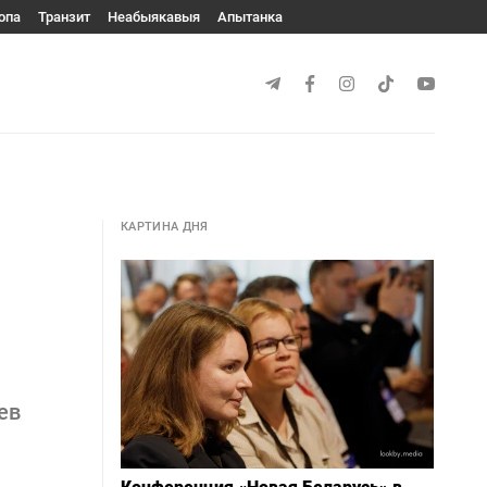
опа
Транзит
Неабыякавыя
Апытанка
КАРТИНА ДНЯ
ев