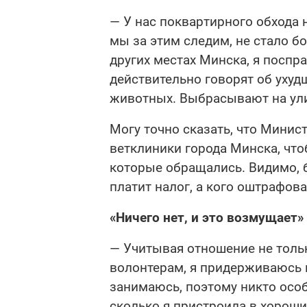
— У нас поквартирного обхода н
мы за этим следим, не стало 
других местах Минска, я посп
действительно говорят об ухуд
животных. Выбрасывают на ули
Могу точно сказать, что Минис
ветклиники города Минска, что
которые обращались. Видимо, б
платит налог, а кого оштрафова
«Ничего нет, и это возмущает»
— Учитывая отношение не тольк
волонтерам, я придерживаюсь 
занимаюсь, поэтому никто особ
сколько я пристроила в хороши