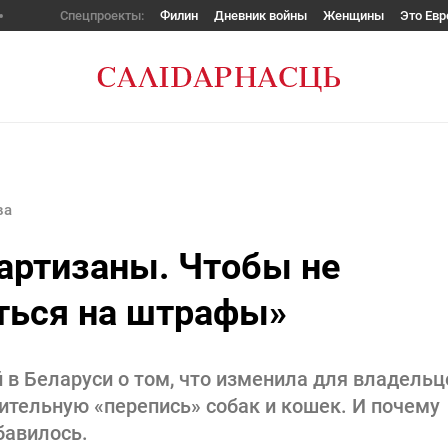
Спецпроекты:
Филин
Дневник войны
Женщины
Это Евр
ва
артизаны. Чтобы не
аться на штрафы»
 в Беларуси о том, что изменила для владельц
тельную «перепись» собак и кошек. И почему
бавилось.