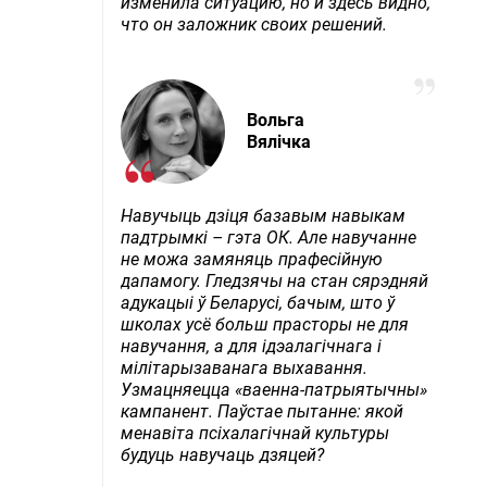
изменила ситуацию, но и здесь видно,
что он заложник своих решений.
Вольга
Вялічка
Навучыць дзіця базавым навыкам
падтрымкі – гэта ОК. Але навучанне
не можа замяняць прафесійную
дапамогу. Гледзячы на стан сярэдняй
адукацыі ў Беларусі, бачым, што ў
школах усё больш прасторы не для
навучання, а для ідэалагічнага і
мілітарызаванага выхавання.
Узмацняецца «ваенна-патрыятычны»
кампанент. Паўстае пытанне: якой
менавіта псіхалагічнай культуры
будуць навучаць дзяцей?