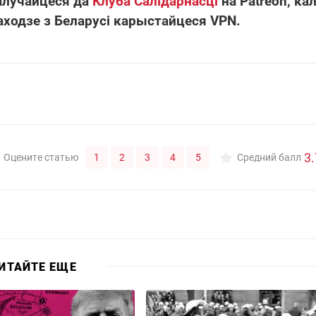
алучайцеся да
Клуба Салідарнасці
на Patreon, кал
аходзе з Беларусі карыстайцеся VPN.
3.
1
2
3
4
5
Оцените статью
Средний балл
ИТАЙТЕ ЕЩЕ