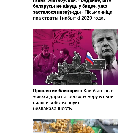
Ганна Златкоўская: «Веданне, што
беларусы не кінуць у бядзе, ужо
засталося назаўжды»
Пісьменніца —
пра страты і набыткі 2020 года.
Проклятие блицкрига
Как быстрые
успехи дарят агрессору веру в свои
силы и собственную
безнаказанность.