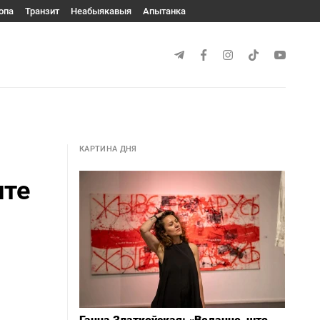
опа
Транзит
Неабыякавыя
Апытанка
КАРТИНА ДНЯ
ите