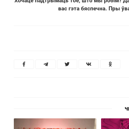
Хочаце падтрымаць тое, што мы робім? Д
вас гэта бяспечна. Пры ўв
Ч