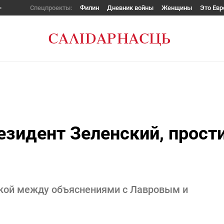
Спецпроекты:
Филин
Дневник войны
Женщины
Это Евр
езидент Зеленский, прост
кой между объяснениями с Лавровым и