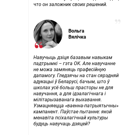
что он заложник своих решений.
Вольга
Вялічка
Навучыць дзіця базавым навыкам
падтрымкі – гэта ОК. Але навучанне
не можа замяняць прафесійную
дапамогу. Гледзячы на стан сярэдняй
адукацыі ў Беларусі, бачым, што ў
школах усё больш прасторы не для
навучання, а для ідэалагічнага і
мілітарызаванага выхавання.
Узмацняецца «ваенна-патрыятычны»
кампанент. Паўстае пытанне: якой
менавіта псіхалагічнай культуры
будуць навучаць дзяцей?