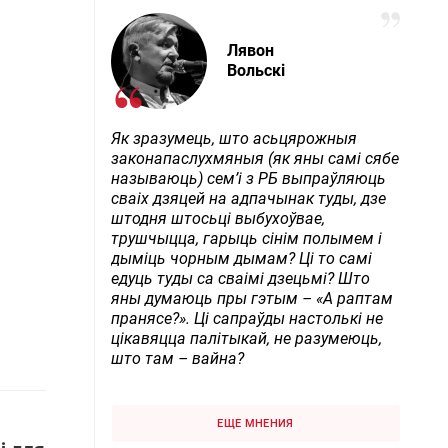
Лявон
Вольскі
Як зразумець, што асьцярожныя
законапаслухмяныя (як яны самі сябе
называюць) сем’і з РБ выпраўляюць
сваіх дзяцей на адпачынак туды, дзе
штодня штосьці выбухоўвае,
трушчыцца, гарыць сінім полымем і
дыміць чорным дымам? Ці то самі
едуць туды са сваімі дзецьмі? Што
яны думаюць пры гэтым – «А раптам
пранясе?». Ці сапраўды настолькі не
цікавяцца палітыкай, не разумеюць,
што там – вайна?
ЕЩЕ МНЕНИЯ