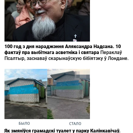
100 год з дня нараджэння Аляксандра Надсана. 10
фактаў пра выбітнага асветніка і святара
Пераклаў
Псалтыр, заснаваў скарынаўскую бібіятэку ў Лондане.
Як змяніўся грамадскі туалет у парку Калінкавічаў.