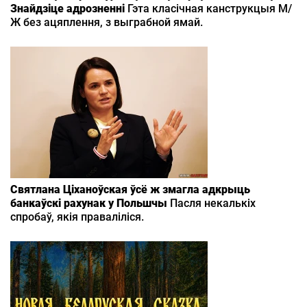
Знайдзіце адрозненні
Гэта класічная канструкцыя М/
Ж без ацяплення, з выграбной ямай.
Святлана Ціханоўская ўсё ж змагла адкрыць
банкаўскі рахунак у Польшчы
Пасля некалькіх
спробаў, якія праваліліся.