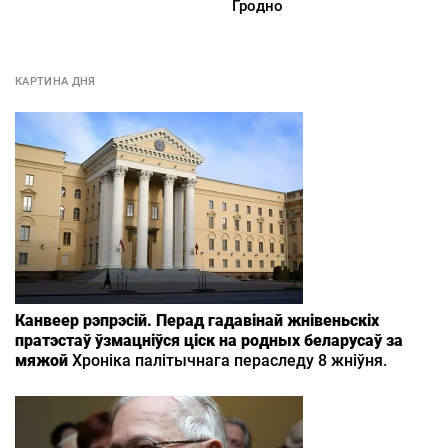
Гродно
КАРТИНА ДНЯ
Канвеер рэпрэсій. Перад гадавінай жнівеньскіх
пратэстаў ўзмацніўся ціск на родных беларусаў за
мяжой
Хроніка палітычнага пераследу 8 жніўня.