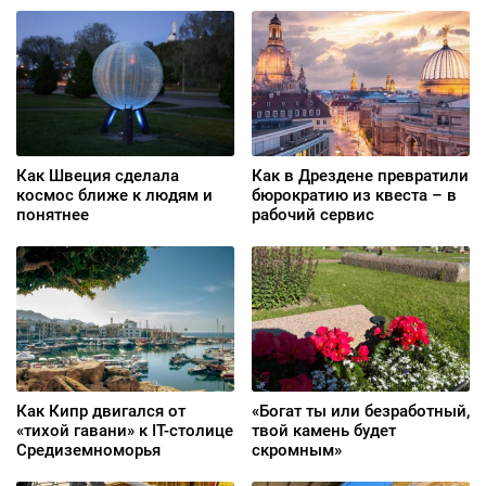
Как Швеция сделала
Как в Дрездене превратили
космос ближе к людям и
бюрократию из квеста – в
понятнее
рабочий сервис
Как Кипр двигался от
«Богат ты или безработный,
«тихой гавани» к IT-столице
твой камень будет
Средиземноморья
скромным»