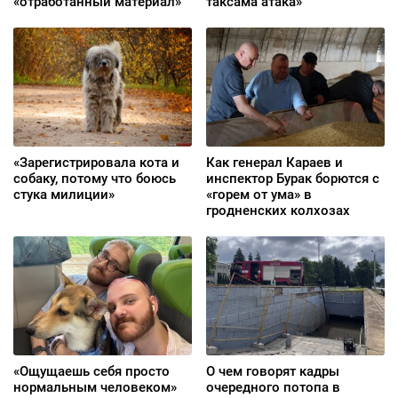
«отработанный материал»
таксама атака»
«Зарегистрировала кота и
Как генерал Караев и
собаку, потому что боюсь
инспектор Бурак борются с
стука милиции»
«горем от ума» в
гродненских колхозах
«Ощущаешь себя просто
О чем говорят кадры
нормальным человеком»
очередного потопа в