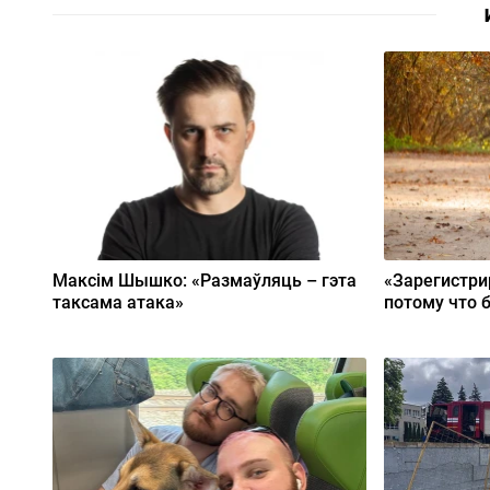
Максім Шышко: «Размаўляць – гэта
«Зарегистри
таксама атака»
потому что 