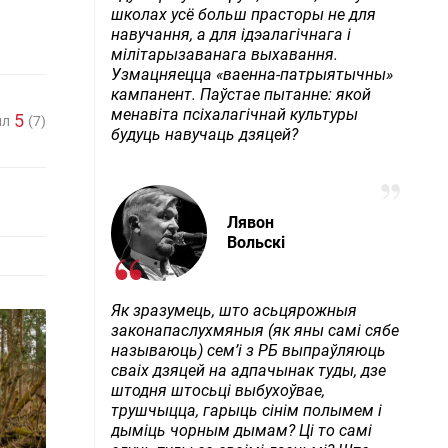
школах усё больш прасторы не для
навучання, а для ідэалагічнага і
мілітарызаванага выхавання.
Узмацняецца «ваенна-патрыятычны»
кампанент. Паўстае пытанне: якой
менавіта псіхалагічнай культуры
5
лл
(7)
будуць навучаць дзяцей?
Лявон
Вольскі
Як зразумець, што асьцярожныя
законапаслухмяныя (як яны самі сябе
называюць) сем’і з РБ выпраўляюць
сваіх дзяцей на адпачынак туды, дзе
штодня штосьці выбухоўвае,
трушчыцца, гарыць сінім полымем і
дыміць чорным дымам? Ці то самі