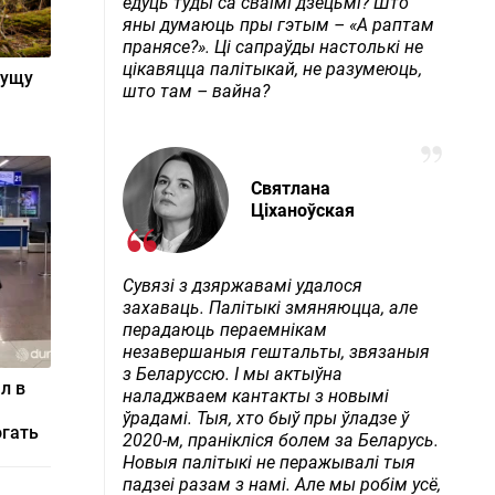
едуць туды са сваімі дзецьмі? Што
яны думаюць пры гэтым – «А раптам
пранясе?». Ці сапраўды настолькі не
цікавяцца палітыкай, не разумеюць,
пущу
што там – вайна?
Святлана
Ціханоўская
Сувязі з дзяржавамі удалося
захаваць. Палітыкі змяняюцца, але
перадаюць пераемнікам
незавершаныя гештальты, звязаныя
з Беларуссю. І мы актыўна
л в
наладжваем кантакты з новымі
ўрадамі. Тыя, хто быў пры ўладзе ў
огать
2020-м, пранікліся болем за Беларусь.
Новыя палітыкі не перажывалі тыя
падзеі разам з намі. Але мы робім усё,