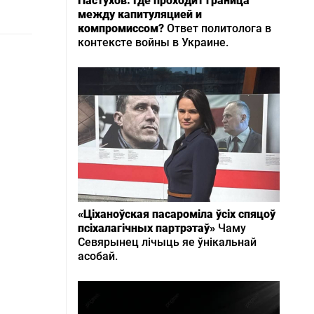
Пастухов: Где проходит граница
между капитуляцией и
компромиссом?
Ответ политолога в
контексте войны в Украине.
«Ціханоўская пасароміла ўсіх спяцоў
псіхалагічных партрэтаў»
Чаму
Севярынец лічыць яе ўнікальнай
асобай.