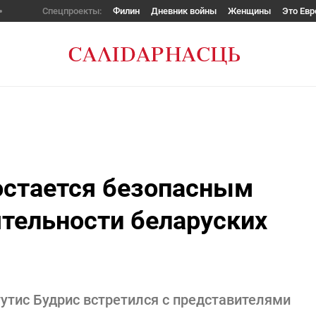
Спецпроекты:
Филин
Дневник войны
Женщины
Это Евр
стается безопасным
тельности беларуских
утис Будрис встретился с представителями