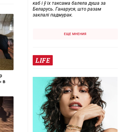
каб і ў іх таксама балела душа за
Беларусь. Ганаруся, што разам
заклалі падмурак.
ЕЩЕ МНЕНИЯ
LIFE
р
» в