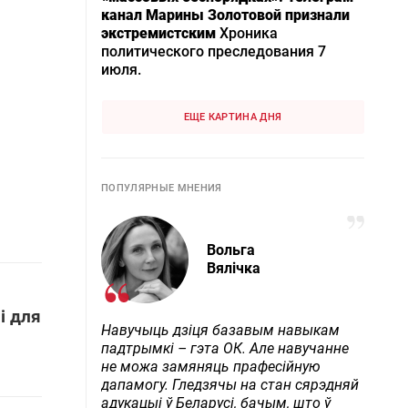
канал Марины Золотовой признали
экстремистским
Хроника
политического преследования 7
июля.
ЕЩЕ КАРТИНА ДНЯ
ПОПУЛЯРНЫЕ МНЕНИЯ
Вольга
Вялічка
і для
Навучыць дзіця базавым навыкам
падтрымкі – гэта ОК. Але навучанне
не можа замяняць прафесійную
дапамогу. Гледзячы на стан сярэдняй
адукацыі ў Беларусі, бачым, што ў