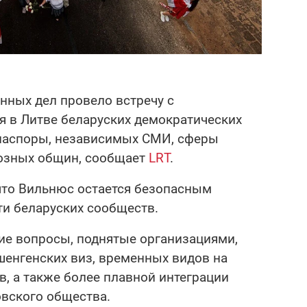
нных дел провело встречу с
 в Литве беларуских демократических
диаспоры, независимых СМИ, сферы
иозных общин, сообщает
LRT
.
 что Вильнюс остается безопасным
ти беларуских сообществ.
ие вопросы, поднятые организациями,
енгенских виз, временных видов на
в, а также более плавной интеграции
овского общества.