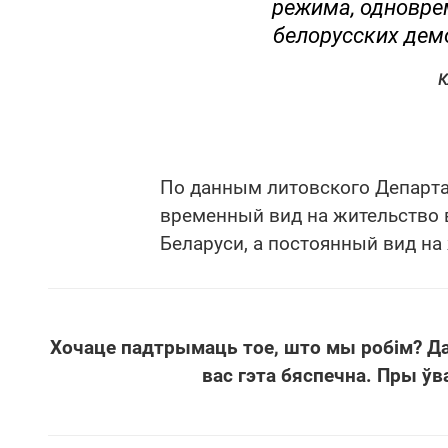
режима, одновре
белорусских дем
К
По данным литовского Департа
временный вид на жительство 
Беларуси, а постоянный вид на
Хочаце падтрымаць тое, што мы робім? Д
вас гэта бяспечна. Пры ўв