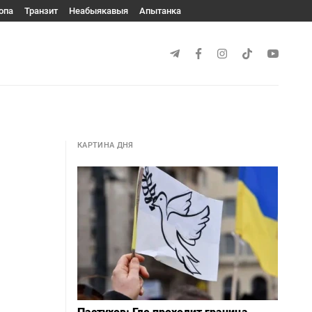
опа
Транзит
Неабыякавыя
Апытанка
КАРТИНА ДНЯ