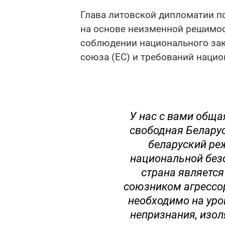
Глава литовской дипломатии п
на основе неизменной решимос
соблюдении национального зак
союза (ЕС) и требований нацио
У нас с вами обща
свободная Белару
беларуский ре
национальной без
страна являетс
союзником агрессор
необходимо на уро
непризнания, изол