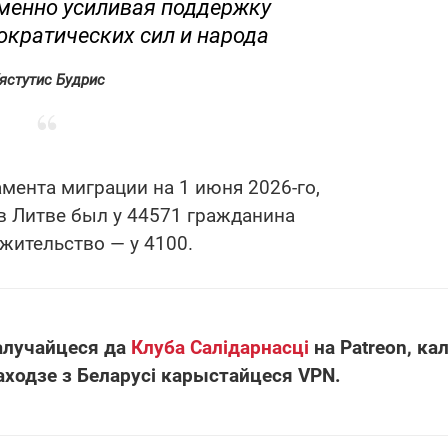
менно усиливая поддержку
ократических сил и народа
ястутис Будрис
мента миграции на 1 июня 2026-го,
в Литве был у 44571 гражданина
 жительство — у 4100.
алучайцеся да
Клуба Салідарнасці
на Patreon, кал
аходзе з Беларусі карыстайцеся VPN.