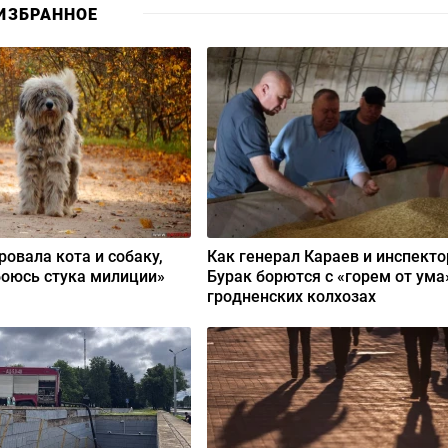
ИЗБРАННОЕ
ровала кота и собаку,
Как генерал Караев и инспекто
боюсь стука милиции»
Бурак борются с «горем от ума
гродненских колхозах