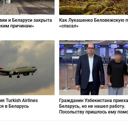
вии и Беларуси закрыта
Как Лукашенко Беловежскую 
ским причинам»
«спасал»
 Turkish Airlines
Гражданин Узбекистана приеха
я в Беларусь
Беларусь, но не нашел работу.
Посольству пришлось ему пом