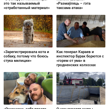
это так называемый
«Размаўляць – гэта
«отработанный материал»
таксама атака»
«Зарегистрировала кота и
Как генерал Караев и
собаку, потому что боюсь
инспектор Бурак борются с
стука милиции»
«горем от ума» в
гродненских колхозах