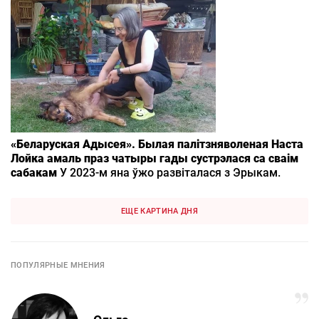
«Беларуская Адысея». Былая палітзняволеная Наста
Лойка амаль праз чатыры гады сустрэлася са сваім
сабакам
У 2023-м яна ўжо развіталася з Эрыкам.
ЕЩЕ КАРТИНА ДНЯ
ПОПУЛЯРНЫЕ МНЕНИЯ