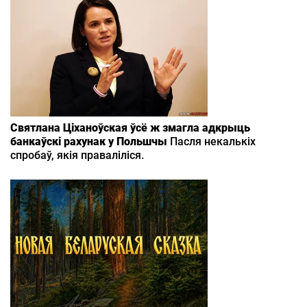
Святлана Ціханоўская ўсё ж змагла адкрыць
банкаўскі рахунак у Польшчы
Пасля некалькіх
спробаў, якія праваліліся.