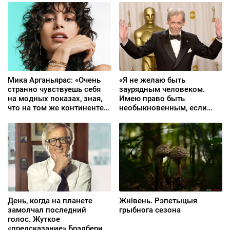
Мика Арганьярас: «Очень
«Я не желаю быть
странно чувствуешь себя
заурядным человеком.
на модных показах, зная,
Имею право быть
что на том же континенте
необыкновенным, если
идет война»
смогу»
День, когда на планете
Жнівень. Рэпетыцыя
замолчал последний
грыбнога сезона
голос. Жуткое
«предсказание» Брэдбери