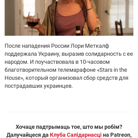
После нападения России Лори Меткалф
поддержала Украину, выразив солидарность с ее
народом. И поучаствовала в 10-часовом
благотворительном телемарафоне «Stars in the
House», который организовал сбор средств для
пострадавших украинцев.
Хочаце падтрымаць тое, што мы робім?
Далучайцеся да
Клуба Салідарнасці
на Patreon,