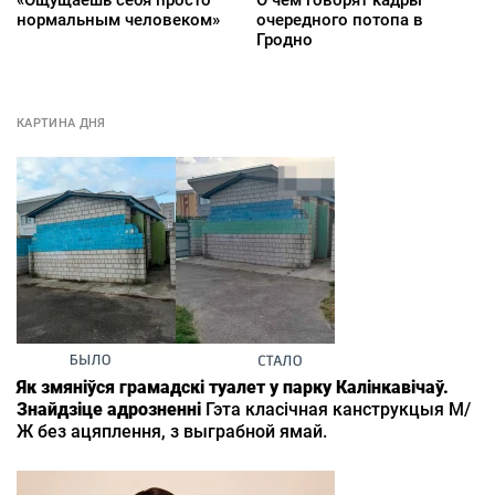
«Ощущаешь себя просто
О чем говорят кадры
нормальным человеком»
очередного потопа в
Гродно
КАРТИНА ДНЯ
Як змяніўся грамадскі туалет у парку Калінкавічаў.
Знайдзіце адрозненні
Гэта класічная канструкцыя М/
Ж без ацяплення, з выграбной ямай.