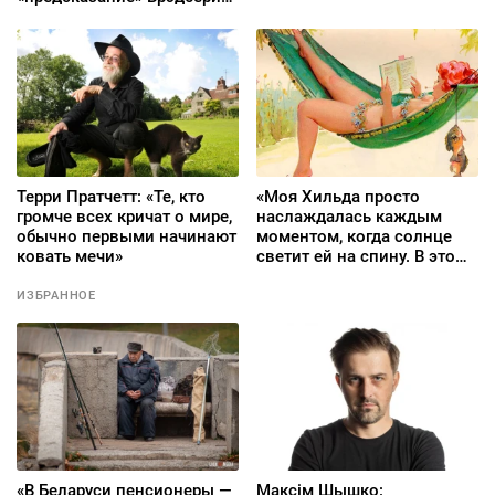
про август 2026-го
Терри Пратчетт: «Те, кто
«Моя Хильда просто
громче всех кричат о мире,
наслаждалась каждым
обычно первыми начинают
моментом, когда солнце
ковать мечи»
светит ей на спину. В этом
и есть весь смысл»
ИЗБРАННОЕ
«В Беларуси пенсионеры —
Максім Шышко: