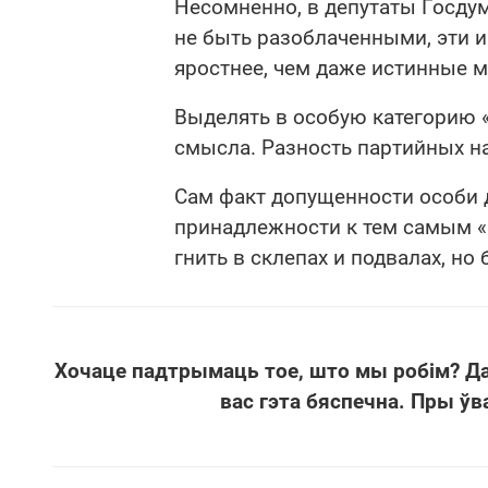
Несомненно, в депутаты Госду
не быть разоблаченными, эти 
яростнее, чем даже истинные м
Выделять в особую категорию 
смысла. Разность партийных на
Сам факт допущенности особи 
принадлежности к тем самым 
гнить в склепах и подвалах, но
Хочаце падтрымаць тое, што мы робім? Д
вас гэта бяспечна. Пры ўв