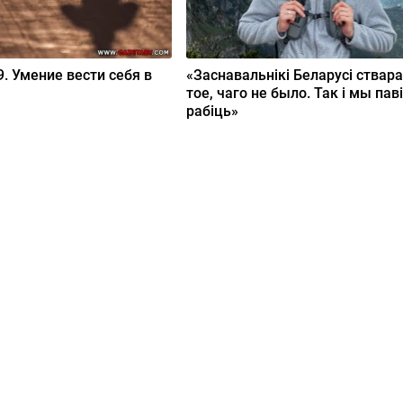
. Умение вести себя в
«Заснавальнікі Беларусі ствара
тое, чаго не было. Так і мы пав
рабіць»