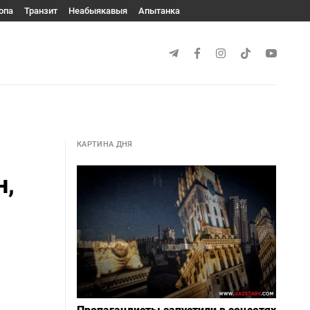
опа
Транзит
Неабыякавыя
Апытанка
КАРТИНА ДНЯ
н,