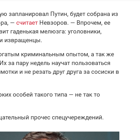
ую запланировал Путин, будет собрана из
бра, —
считает
Невзоров. — Впрочем, ее
вит гаденькая мелюзга: уголовники,
 и извращенцы.
богатым криминальным опытом, а так же
х за пару недель научат пользоваться
отки и не резать друг друга за сосиски в
рких особей такого типа — не так то
щательный прочес спецучереждений.