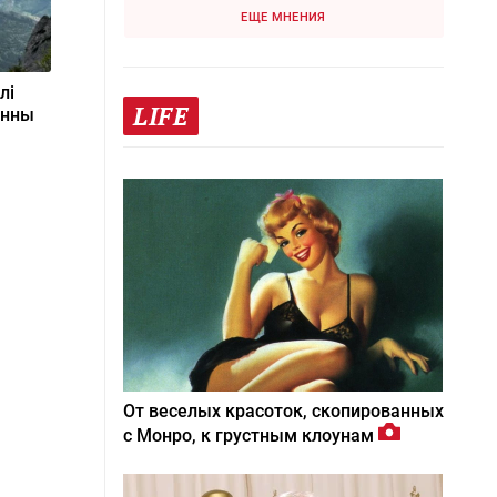
ЕЩЕ МНЕНИЯ
лі
LIFE
інны
От веселых красоток, скопированных
с Монро, к грустным клоунам