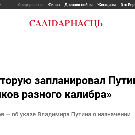
Спецпроекты:
Филин
Дневник войны
Женщины
Это Евр
оторую запланировал Пути
нков разного калибра»
в — об указе Владимира Путина о назначении