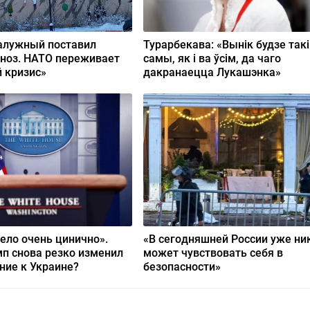
алужный поставил
Турарбекава: «Вынік будзе такі
ноз. НАТО переживает
самы, як і ва ўсім, да чаго
 кризис»
дакранаецца Лукашэнка»
ело очень цинично».
«В сегодняшней России уже ни
п снова резко изменил
может чувствовать себя в
ние к Украине?
безопасности»