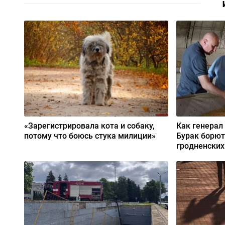
«Зарегистрировала кота и собаку,
Как генерал
потому что боюсь стука милиции»
Бурак борют
гродненских