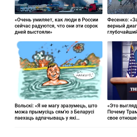
«Очень умиляет, как люди в России
Фесенко: «З
сейчас радуются, что они эти сорок
верный диаг
дней выстояли»
глубочайший
Вольскі: «Я не магу зразумець, што
«Это выгляд
можа прымусіць сям’ю з Беларусі
Почему Трам
паехаць адпачываць у які
свое отноше
Геленджык»