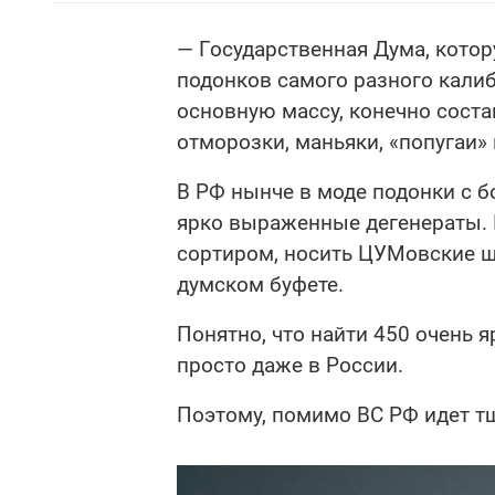
— Государственная Дума, котор
подонков самого разного кали
основную массу, конечно соста
отморозки, маньяки, «попугаи»
В РФ нынче в моде подонки с 
ярко выраженные дегенераты. И
сортиром, носить ЦУМовские шм
думском буфете.
Понятно, что найти 450 очень я
просто даже в России.
Поэтому, помимо ВС РФ идет т