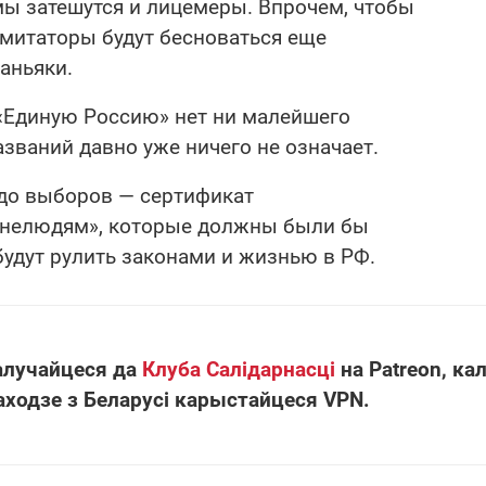
мы затешутся и лицемеры. Впрочем, чтобы
имитаторы будут бесноваться еще
аньяки.
«Единую Россию» нет ни малейшего
званий давно уже ничего не означает.
до выборов — сертификат
«нелюдям», которые должны были бы
 будут рулить законами и жизнью в РФ.
алучайцеся да
Клуба Салідарнасці
на Patreon, кал
аходзе з Беларусі карыстайцеся VPN.