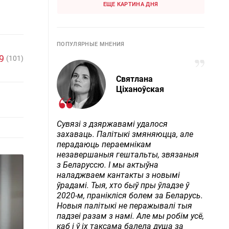
ЕЩЕ КАРТИНА ДНЯ
ПОПУЛЯРНЫЕ МНЕНИЯ
9
(101)
Святлана
Ціханоўская
Сувязі з дзяржавамі удалося
захаваць. Палітыкі змяняюцца, але
перадаюць пераемнікам
незавершаныя гештальты, звязаныя
з Беларуссю. І мы актыўна
наладжваем кантакты з новымі
ўрадамі. Тыя, хто быў пры ўладзе ў
2020-м, пранікліся болем за Беларусь.
Новыя палітыкі не перажывалі тыя
падзеі разам з намі. Але мы робім усё,
каб і ў іх таксама балела душа за